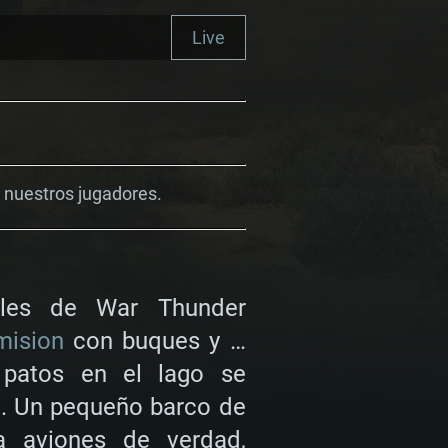
Live
n nuestros jugadores.
ales de War Thunder
mision
con buques y …
 patos en el lago se
d. Un pequeño barco de
a aviones de verdad,