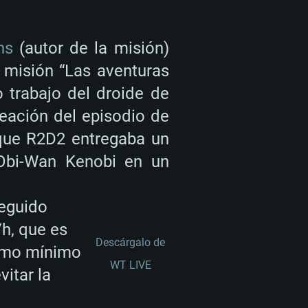
ns
(autor de la misión)
 misión “Las aventuras
 trabajo del droide de
eación del episodio de
 que R2D2 entregaba un
Obi-Wan Kenobi en un
TEMA
eguido
/h, que es
Descárgalo de
Como mínimo
Para Linux
WT LIVE
vitar la