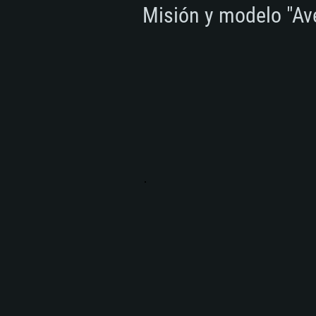
Misión y modelo "Av
REQ
Para PC