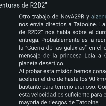
enturas de R2D2"
Otro trabajo de NovA29R y
aizen
nos envía directos a Tatooine. La
de R2D2” nos habla sobre el duro
entrega. Probablemente es la recr
la “Guerra de las galaxias” en el
mensaje de la princesa Leia a 
UISITOS DE SIS
planeta desértico.
Al probar esta misión hemos cons
acelerar el droide hasta los 90 km
bastante para terreno arenoso. 
Para MAC
esta velocidad es suficiente para e
mayoría de riesgos de Tatooine.