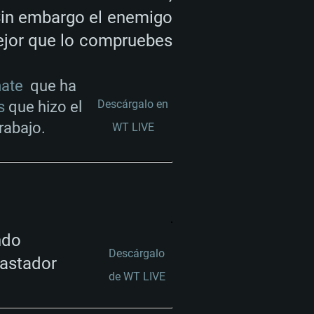
Sin embargo el enemigo
mejor que lo compruebes
ate
que ha
Descárgalo en
s
que hizo el
rabajo.
WT LIVE
ndo
Descárgalo
vastador
de WT LIVE