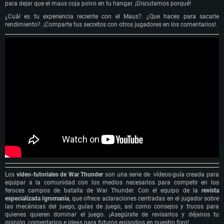
para dejar que el maus coja polvo en tu hangar. ¡Discutamos porqué!
¿Cuál es tu experiencia reciente con el Maus?. ¿Que haces para sacarle
rendimiento?. ¡Comparte tus secretos con otros jugadores en los comentarios!.
REQUISITOS DE SISTEMA
Para PC
Para MAC
Para Linux
Mínimo
Mínimo
Mínimo
SO: Windows 10 (64 bits)
SO: Mac OS Big Sur 11.0 o posterior
SO: La mayoría de las distribuciones Linux modernas de 64 bits
Los
video-tutoriales de War Thunder
son una serie de vídeos-guía creada para
Procesador: Doble núcleo 2,2 GHz
Procesador: Core i5, mínimo 2,2 GHz (Intel Xeon no es compatible)
Procesador: Doble núcleo 2.4 GHz
equipar a la comunidad con los medios necesarios para competir en los
Memoria: 4 GB
Memoria: 6 GB
Memoria: 4 GB
Tarjeta de Video: Tarjeta de vídeo de nivel DirectX 11: AMD Radeon 77XX / NVIDIA
Tarjeta de Vídeo: Intel Iris Pro 5200 (Mac), o análoga de AMD/Nvidia para Mac. La
Tarjeta de Vídeo: NVIDIA 660 con los últimos controladores propios (no más de 6
feroces campos de batalla de War Thunder. Con el equipo de la
revista
GeForce GTX 660. La resolución mínima admitida para el juego es 720p.
resolución mínima admitida para el juego es 720p con soporte Metal.
meses) / AMD similar con los últimos controladores propios (no más de 6 meses; la
especializada Igromania
, que ofrece aclaraciones centradas en el jugador sobre
Red: Conexión a Internet de banda ancha
Red: Conexión a Internet de banda ancha
resolución mínima admitida para el juego es 720p) con soporte Vulkan.
las mecánicas del juego, guías de juego, así como consejos y trucos para
Disco Duro: 23.1 GB (Cliente Mínimo)
Disco Duro: 22.1 GB (Cliente Mínimo)
Red: Conexión a Internet de banda ancha
quienes quieren dominar el juego. ¡Asegúrate de revisarlos y déjanos tu
Recomendado
Recomendado
Disco Duro: 22.1 GB (Cliente Mínimo)
opinión, comentarios e ideas para futuros episodios en nuestro foro!.