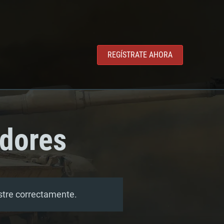
REGÍSTRATE AHORA
adores
estre correctamente.