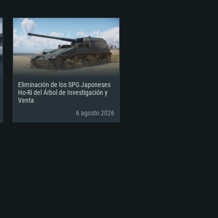
 570 y superior
ernet de banda ancha
570) con los últimos controladores
ernet de banda ancha
 (Cliente Completo)
s de 6 meses) con soporte Vulkan.
 (Cliente Completo)
ernet de banda ancha
 (Cliente Completo)
Eliminación de los SPG Japoneses
Ho-Ri del Árbol de Investigación y
Venta
6 agosto 2026