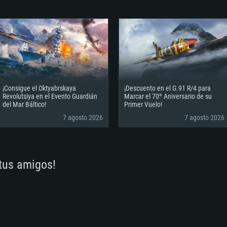
 juego es 720p.
n mínima admitida
6 meses) / AMD
superior, Radeon RX
Red: Conexión a Int
similar (Radeon RX 
ancha
etal.
es propios (no más
Red: Conexión a Int
Disco Duro: 62.2 GB
propietarios (no má
o)
ancha
dmitida para el
Disco Duro: 75.9 GB
Red: Conexión a Int
o)
Disco Duro: 62.2 GB
ancha
o)
¡Consigue el Oktyabrskaya
¡Descuento en el G.91 R/4 para
Revolutsiya en el Evento Guardián
Marcar el 70º Aniversario de su
del Mar Báltico!
Primer Vuelo!
7 agosto 2026
7 agosto 2026
 tus amigos!