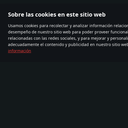
Sobre las cookies en este sitio web
Usamos cookies para recolectar y analizar información relacio
desempeño de nuestro sitio web para poder proveer funciona
relacionadas con las redes sociales, y para mejorar y personal
adecuadamente el contenido y publicidad en nuestro sitio we
información
Únete a
FA
TELEGRAM
nosotros
720
Nueva Comunidad
Más de 95,000,000
com
de jugadores
Juego
Medios
Acerca del juego
Asociación