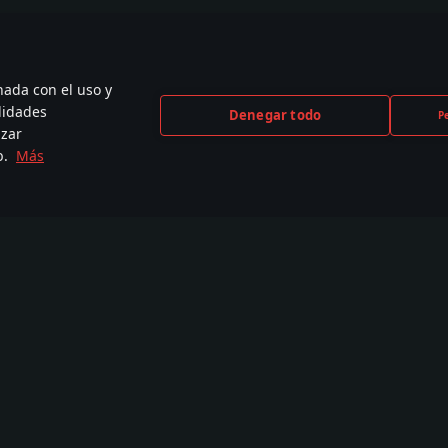
nada con el uso y
lidades
Denegar todo
P
izar
b.
Más
CEBOOK
INSTAGRAM
X
YOU
,000+ en la
440,000+ en la
230,000+ en la
2,650
unidad
comunidad
comunidad
comu
Tutoriales
Taller
Comu
War Thunder CDK
Communiti