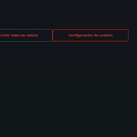
Configuración de cookies
ermitir todas las cookies
TUBE
TWITCH
DISCORD
,000+ en la
530,000+ en la
140,000+ en la
nidad
comunidad
comunidad
nidad
Esports
es
TSS