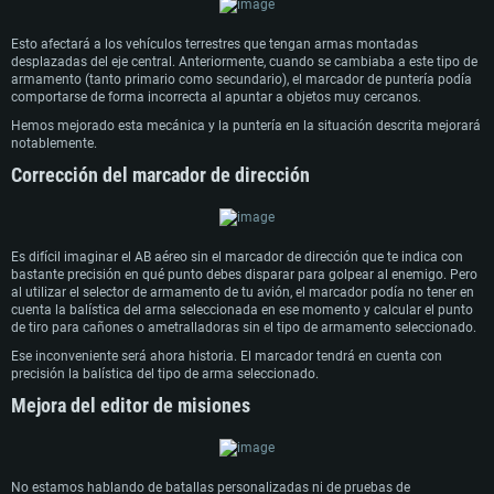
Esto afectará a los vehículos terrestres que tengan armas montadas
desplazadas del eje central. Anteriormente, cuando se cambiaba a este tipo de
armamento (tanto primario como secundario), el marcador de puntería podía
comportarse de forma incorrecta al apuntar a objetos muy cercanos.
Hemos mejorado esta mecánica y la puntería en la situación descrita mejorará
notablemente.
Corrección del marcador de dirección
Es difícil imaginar el AB aéreo sin el marcador de dirección que te indica con
bastante precisión en qué punto debes disparar para golpear al enemigo. Pero
al utilizar el selector de armamento de tu avión, el marcador podía no tener en
cuenta la balística del arma seleccionada en ese momento y calcular el punto
de tiro para cañones o ametralladoras sin el tipo de armamento seleccionado.
REQUISITOS DE SISTEMA
Ese inconveniente será ahora historia. El marcador tendrá en cuenta con
precisión la balística del tipo de arma seleccionado.
Para PC
Para MAC
Mejora del editor de misiones
Para Linux
Mínimo
Mínimo
Mínimo
No estamos hablando de batallas personalizadas ni de pruebas de