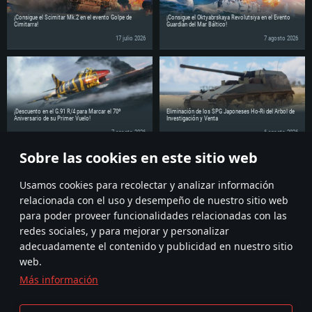
¡Consigue el Scimitar Mk.2 en el evento Golpe de
¡Consigue el Oktyabrskaya Revolutsiya en el Evento
Cimitarra!
Guardián del Mar Báltico!
17 julio 2026
7 agosto 2026
¡Descuento en el G.91 R/4 para Marcar el 70º
Eliminación de los SPG Japoneses Ho-Ri del Árbol de
Aniversario de su Primer Vuelo!
Investigación y Venta
7 agosto 2026
6 agosto 2026
Sobre las cookies en este sitio web
¡Comparte la noticia con tus amigos!
Usamos cookies para recolectar y analizar información
relacionada con el uso y desempeño de nuestro sitio web
para poder proveer funcionalidades relacionadas con las
redes sociales, y para mejorar y personalizar
adecuadamente el contenido y publicidad en nuestro sitio
web.
Más información
Términos y Condiciones
Ajustes de cookies