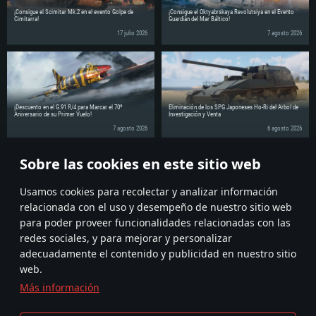
¡Consigue el Scimitar Mk.2 en el evento Golpe de
¡Consigue el Oktyabrskaya Revolutsiya en el Evento
Cimitarra!
Guardián del Mar Báltico!
17 julio 2026
7 agosto 2026
¡Descuento en el G.91 R/4 para Marcar el 70º
Eliminación de los SPG Japoneses Ho-Ri del Árbol de
Aniversario de su Primer Vuelo!
Investigación y Venta
7 agosto 2026
6 agosto 2026
Sobre las cookies en este sitio web
¡Comparte la noticia con tus amigos!
Discuss on the Forums
Usamos cookies para recolectar y analizar información
relacionada con el uso y desempeño de nuestro sitio web
para poder proveer funcionalidades relacionadas con las
redes sociales, y para mejorar y personalizar
adecuadamente el contenido y publicidad en nuestro sitio
web.
Más información
Términos y Condiciones
Ajustes de cookies