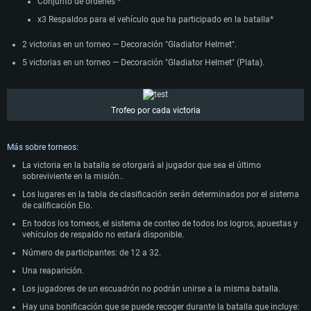
Conjunto de ordenes *
Red: Conexión a Internet de banda ancha
Disco Duro: 62.2 GB (Cliente Completo)
de 6 meses) / AMD similar (Radeon RX 570) con los últimos controladores
Disco Duro: 75.9 GB (Cliente Completo)
propietarios (no más de 6 meses) con soporte Vulkan.
x3 Respaldos para el vehículo que ha participado en la batalla*
Red: Conexión a Internet de banda ancha
Disco Duro: 62.2 GB (Cliente Completo)
2 victorias en un torneo — Decoración "Gladiator Helmet".
5 victorias en un torneo — Decoración "Gladiator Helmet" (Plata).
Trofeo por cada victoria
Más sobre torneos:
La victoria en la batalla se otorgará al jugador que sea el último
sobreviviente en la misión..
Los lugares en la tabla de clasificación serán determinados por el sistema
de calificación Elo.
En todos los torneos, el sistema de conteo de todos los logros, apuestas y
vehículos de respaldo no estará disponible.
Número de participantes: de 12 a 32.
Una reaparición.
Los jugadores de un escuadrón no podrán unirse a la misma batalla.
Hay una bonificación que se puede recoger durante la batalla que incluye: