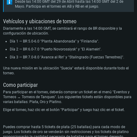
Desde las 14:00 GMT del 29 de Abril hasta las 14:00 GMT del 2 de
Mayo. Participa en el torneo en AB y RB en el juego.
Vehículos y ubicaciones de torneo
Diariamente a las 14:00 GMT, se cambiará el rango de BR disponible y la
configuración de ubicación.
Día 1 — BR 5.0-6.0 "Planta Abandonada" y "Finlandia".
Día 2 — BR 6.0-7.0 "Puerto Novorossiysk" y "El Alamein".
Día 3 — BR 7.0-8.0 "Avance al Rin" y "Stalingrado (Fuerzas Terrestres)".
Una nueva misión en la ubicación "Suecia" estará disponible durante todo el
torneo.
Como participar
Para participar en el torneo, deberás comprar un ticket en el menú "Eventos y
Torneos → Torneos de Tanques". Los siguientes tickets están disponibles para
varias batallas: Plata, Oro y Platino.
Elige el torneo, haz clic en el botón "Participar" y luego haz clic en el ticket.
Puedes comprar hasta 5 tickets de plata (25 batallas) para cada modo de
juego. Los tickets de oro se venderán sin restricciones y los tickets de platino
proporcionarán la cantidad necesaria de batallas para el torneo deseado