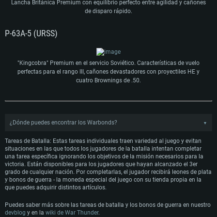
Lancha Británica Premium con equilibrio perfecto entre agilidad y cañones
SO: Windows 10/11 (64 bits)
SO: Mac OS Big Sur 11.0 o posterior
Procesador: Intel Core i5 o Ryzen 5 3600 y superior
Procesador: Core i7 (Intel Xeon no es compatible)
SO: Ubuntu 20.04 64 bits
de disparo rápido.
Memoria: 16 GB y superior
Memoria: 8 GB
Procesador: Intel Core i7
Tarjeta de Video: Tarjeta de vídeo de nivel DirectX 11 o superior y controladores:
Tarjeta de Vídeo: Radeon Vega II o superior compatible con Metal.
Memoria: 16 GB
P-63A-5 (URSS)
Nvidia GeForce 1060 y superior, Radeon RX 570 y superior
Red: Conexión a Internet de banda ancha
Tarjeta de Vídeo: NVIDIA 1060 con los últimos controladores propietarios (no más
Red: Conexión a Internet de banda ancha
Disco Duro: 62.2 GB (Cliente Completo)
de 6 meses) / AMD similar (Radeon RX 570) con los últimos controladores
Disco Duro: 75.9 GB (Cliente Completo)
propietarios (no más de 6 meses) con soporte Vulkan.
Red: Conexión a Internet de banda ancha
Disco Duro: 62.2 GB (Cliente Completo)
"Kingcobra" Premium en el servicio Soviético. Características de vuelo
perfectas para el rango III, cañones devastadores con proyectiles HE y
cuatro Brownings de .50.
¿Dónde puedes encontrar los Warbonds?
▼
Haz clic en el icono de "Tareas diarias" del hangar de War Thunder en el juego.
Tareas de Batalla: Estas tareas individuales traen variedad al juego y evitan
situaciones en las que todos los jugadores de la batalla intentan completar
una tarea específica ignorando los objetivos de la misión necesarios para la
victoria. Están disponibles para los jugadores que hayan alcanzado el 3er
En el menú que se abre, haz clic en el ícono 'Tienda de Warbonds' en la esquina
grado de cualquier nación. Por completarlas, el jugador recibirá leones de plata
inferior derecha.
y bonos de guerra - la moneda especial del juego con su tienda propia en la
que puedes adquirir distintos artículos.
Puedes saber más sobre las tareas de batalla y los bonos de guerra en nuestro
Ahora puedes ver el rango de Warbonds disponibles haciendo clic en los
devblog
y en la
wiki de War Thunder
.
diversos iconos.