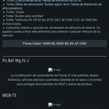
🔸 Trofeo (
Calcomanías de la Tienda de Warbonds de 2019
).
🔸 Trofeo (
Seria de calcomanía “Zodiac signs” de la Tienda de Warbonds de
años pasados
).
🔸 Trofeo "Orden
🔸Trofeo “Avatar para carristas”
🔸Trofeo “Vehículos”III: CR.32 bis, XF5F, DB-7, Bf 109E-7/U2, SU-76M (5th
Gv.Kav.Corps).
🔸 Conjuntos medios y grandes de universales de vehículos de reserva. Un
jugador puede activar este elemento para reservar cualquier vehículo de su
elección.
REQUISITOS DE SISTEMA
"Pisces Zodiac" 834th BS, 486th BG, 8th AF, USAF.
Para PC
Para MAC
Pz.Bef.Wg.IV J
Para Linux
Mínimo
Mínimo
Mínimo
La modificación de comandante de Panzer IV más perfecta. Buena
SO: Windows 10 (64 bits)
SO: Mac OS Big Sur 11.0 o posterior
SO: La mayoría de las distribuciones Linux modernas de 64 bits
Procesador: Doble núcleo 2,2 GHz
Procesador: Core i5, mínimo 2,2 GHz (Intel Xeon no es compatible)
Procesador: Doble núcleo 2.4 GHz
dinámica, cañones precisos y pantallas laterales en el casco y la torreta
Memoria: 4 GB
Memoria: 6 GB
Memoria: 4 GB
para proteger de proyectiles de HEAT y restos de bombas.
Tarjeta de Video: Tarjeta de vídeo de nivel DirectX 11: AMD Radeon 77XX / NVIDIA
Tarjeta de Vídeo: Intel Iris Pro 5200 (Mac), o análoga de AMD/Nvidia para Mac. La
Tarjeta de Vídeo: NVIDIA 660 con los últimos controladores propios (no más de 6
GeForce GTX 660. La resolución mínima admitida para el juego es 720p.
resolución mínima admitida para el juego es 720p con soporte Metal.
meses) / AMD similar con los últimos controladores propios (no más de 6 meses; la
MGB-75
Red: Conexión a Internet de banda ancha
Red: Conexión a Internet de banda ancha
resolución mínima admitida para el juego es 720p) con soporte Vulkan.
Disco Duro: 23.1 GB (Cliente Mínimo)
Disco Duro: 22.1 GB (Cliente Mínimo)
Red: Conexión a Internet de banda ancha
Recomendado
Recomendado
Disco Duro: 22.1 GB (Cliente Mínimo)
Recomendado