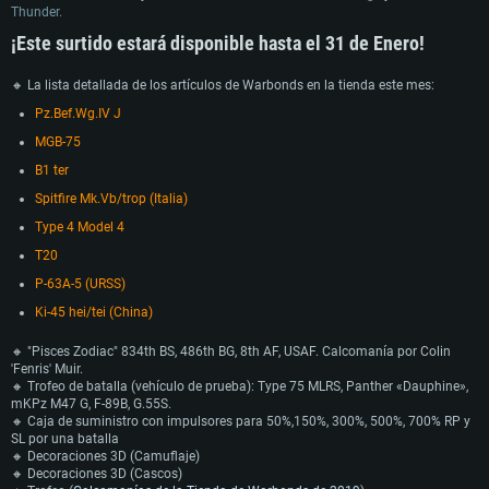
Thunder.
¡Este surtido estará disponible hasta el 31 de Enero!
🔸 La lista detallada de los artículos de Warbonds en la tienda este mes:
Pz.Bef.Wg.IV J
MGB-75
B1 ter
Spitfire Mk.Vb/trop (Italia)
Type 4 Model 4
T20
P-63A-5 (URSS)
Ki-45 hei/tei (China)
🔸 "Pisces Zodiac" 834th BS, 486th BG, 8th AF, USAF. Calcomanía por Colin
'Fenris' Muir.
🔸 Trofeo de batalla (vehículo de prueba): Type 75 MLRS, Panther «Dauphine»,
mKPz M47 G, F-89B, G.55S.
🔸 Caja de suministro con impulsores para 50%,150%, 300%, 500%, 700% RP y
SL por una batalla
🔸 Decoraciones 3D (Camuflaje)
🔸 Decoraciones 3D (Cascos)