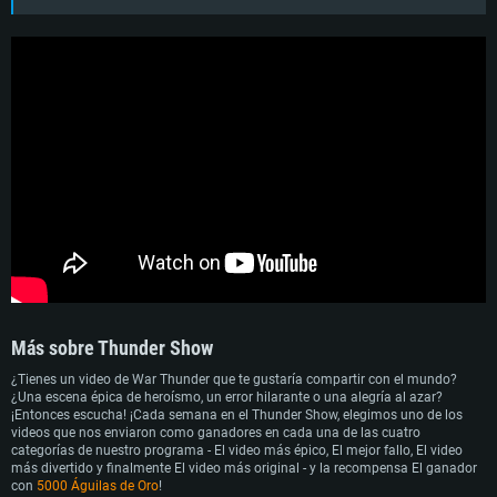
Más sobre Thunder Show
¿Tienes un video de War Thunder que te gustaría compartir con el mundo?
REQUISITOS DE SISTEMA
¿Una escena épica de heroísmo, un error hilarante o una alegría al azar?
¡Entonces escucha! ¡Cada semana en el Thunder Show, elegimos uno de los
videos que nos enviaron como ganadores en cada una de las cuatro
Para PC
Para MAC
categorías de nuestro programa - El video más épico, El mejor fallo, El video
más divertido y finalmente El video más original - y la recompensa El ganador
Para Linux
con
5000 Águilas de Oro
!