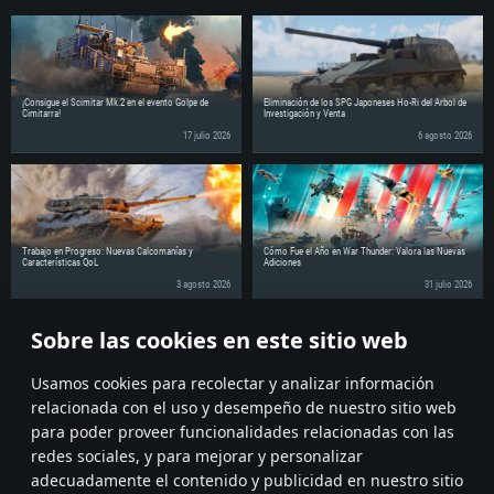
¡Consigue el Scimitar Mk.2 en el evento Golpe de
Eliminación de los SPG Japoneses Ho-Ri del Árbol de
Cimitarra!
Investigación y Venta
17 julio 2026
6 agosto 2026
Trabajo en Progreso: Nuevas Calcomanías y
Cómo Fue el Año en War Thunder: Valora las Nuevas
Características QoL
Adiciones
3 agosto 2026
31 julio 2026
Sobre las cookies en este sitio web
¡Comparte la noticia con tus amigos!
Discuss on the Forums
Usamos cookies para recolectar y analizar información
relacionada con el uso y desempeño de nuestro sitio web
para poder proveer funcionalidades relacionadas con las
redes sociales, y para mejorar y personalizar
adecuadamente el contenido y publicidad en nuestro sitio