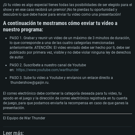
Mínimo
Mínimo
Mínimo
¡Si tu video es algo especial tienes todas las posibilidades de ser elegido para el
show y en ese caso recibirá un premio! ¡No te pierdas tu oportunidad y
descubre lo que debe hacer para enviar tu video como una presentación!
SO: Windows 10 (64 bits)
SO: Mac OS Big Sur 11.0 o posterior
SO: La mayoría de las distribuciones Linux modernas de 64 bits
Procesador: Doble núcleo 2,2 GHz
Procesador: Core i5, mínimo 2,2 GHz (Intel Xeon no es compatible)
Procesador: Doble núcleo 2.4 GHz
A continuación te mostramos cómo enviar tu video a
Memoria: 4 GB
Memoria: 6 GB
Memoria: 4 GB
nuestro programa:
Tarjeta de Video: Tarjeta de vídeo de nivel DirectX 11: AMD Radeon 77XX / NVIDIA
Tarjeta de Vídeo: Intel Iris Pro 5200 (Mac), o análoga de AMD/Nvidia para Mac. La
Tarjeta de Vídeo: NVIDIA 660 con los últimos controladores propios (no más de 6
GeForce GTX 660. La resolución mínima admitida para el juego es 720p.
resolución mínima admitida para el juego es 720p con soporte Metal.
meses) / AMD similar con los últimos controladores propios (no más de 6 meses; la
Red: Conexión a Internet de banda ancha
Red: Conexión a Internet de banda ancha
resolución mínima admitida para el juego es 720p) con soporte Vulkan.
PASO 1. Grabar y reunir un video de un máximo de 3 minutos de duración,
Disco Duro: 23.1 GB (Cliente Mínimo)
Disco Duro: 22.1 GB (Cliente Mínimo)
Red: Conexión a Internet de banda ancha
lo que corresponde a una de las cuatro categorías mencionadas
Recomendado
Recomendado
Disco Duro: 22.1 GB (Cliente Mínimo)
anteriormente. ATENCIÓN: El video enviado debe ser hecho por ti, debe ser
Recomendado
publicado por primera vez, visible y no debe violar ninguna ley de derechos
SO: Windows 10/11 (64 bits)
SO: Mac OS Big Sur 11.0 o posterior
de autor.
Procesador: Intel Core i5 o Ryzen 5 3600 y superior
Procesador: Core i7 (Intel Xeon no es compatible)
SO: Ubuntu 20.04 64 bits
PASO 2. Suscríbete a nuestro canal de Youtube
Memoria: 16 GB y superior
Memoria: 8 GB
Procesador: Intel Core i7
en:
https://www.youtube.com/warthunder
Tarjeta de Video: Tarjeta de vídeo de nivel DirectX 11 o superior y controladores:
Tarjeta de Vídeo: Radeon Vega II o superior compatible con Metal.
Memoria: 16 GB
Nvidia GeForce 1060 y superior, Radeon RX 570 y superior
Red: Conexión a Internet de banda ancha
Tarjeta de Vídeo: NVIDIA 1060 con los últimos controladores propietarios (no más
PASO 3. Sube tu video a Youtube y envíanos un enlace directo a​
Red: Conexión a Internet de banda ancha
Disco Duro: 62.2 GB (Cliente Completo)
de 6 meses) / AMD similar (Radeon RX 570) con los últimos controladores
thundershow@gaijin.ru
.
Disco Duro: 75.9 GB (Cliente Completo)
propietarios (no más de 6 meses) con soporte Vulkan.
Red: Conexión a Internet de banda ancha
El correo electrónico debe contener la categoría deseada para tu video, tu
Disco Duro: 62.2 GB (Cliente Completo)
apodo en el juego y la dirección de correo electrónico registrada en tu cuenta
de juego, para que podamos enviarte la recompensa en caso de que ganes la
presentación.
El Equipo de War Thunder
Leer más: