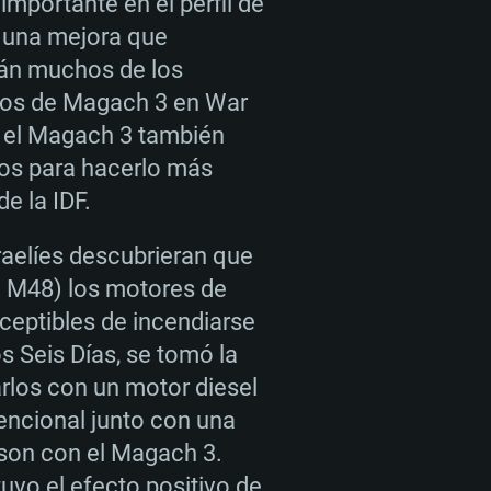
importante en el perfil de
ernet de banda ancha
 (Cliente Completo)
s de 6 meses) con soporte Vulkan.
, una mejora que
 (Cliente Completo)
ernet de banda ancha
án muchos de los
 (Cliente Completo)
rios de Magach 3 en War
, el Magach 3 también
os para hacerlo más
e la IDF.
raelíes descubrieran que
( M48) los motores de
ceptibles de incendiarse
os Seis Días, se tomó la
rlos con un motor diesel
ncional junto con una
ison con el Magach 3.
uvo el efecto positivo de