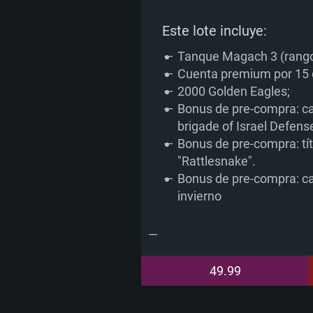
Red: Conexión a Internet de banda 
para el juego es 720p con soporte M
similar con los últimos controlador
Disco Duro: 23.1 GB (Cliente Mínim
Red: Conexión a Internet de banda 
de 6 meses; la resolución mínima a
Este lote incluye:
Disco Duro: 22.1 GB (Cliente Mínim
juego es 720p) con soporte Vulkan.
Tanque Magach 3 (rango
Red: Conexión a Internet de banda 
Cuenta premium por 15 
Disco Duro: 22.1 GB (Cliente Mínim
2000 Golden Eagles;
Bonus de pre-compra: c
brigade of Israel Defens
Bonus de pre-compra: tít
"Rattlesnake".
Bonus de pre-compra: ca
invierno
49.99