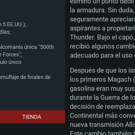
eliminó un punto débil 
ancha
etal.
es propios (no más
Red: Conexión a Int
Disco Duro: 62.2 GB
propietarios (no má
la armadura. Sin duda
o)
ancha
dmitida para el
Disco Duro: 75.9 GB
Red: Conexión a Int
seguramente apreciar
o)
Disco Duro: 62.2 GB
 5 EE.UU.);
aspirantes a propieta
ancha
días;
Thunder. Bajo el capó
o)
recibió algunos cambi
alcomanía única "500th
e Forces";
adecuado para el uso d
ulo único
Después de que los is
muflaje de finales de
los primeros Magach 
gasolina eran muy sus
durante la Guerra de l
decisión de reemplaza
Continental más conve
TIENDA
nueva transmisión All
Este cambio también t