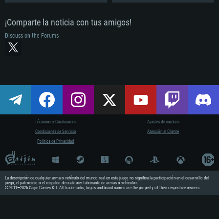
¡Comparte la noticia con tus amigos!
Discuss on the Forums
Términos y Condiciones
Ajustes de cookies
Condiciones de Servicio
Atención al Cliente
Política de Privacidad
La descripción de cualquier arma o vehículo del mundo real en este juego no significa la participación en el desarrollo del
juego, el patrocinio o el respaldo de cualquier fabricante de armas o vehículos.
REQUISI
© 2011—2026 Gaijin Games Kft. All trademarks, logos and brand names are the property of their respective owners.
Para PC