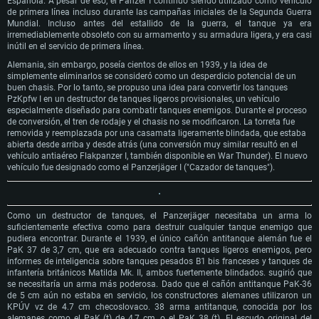
Española. A pesar de eso, el Panzer I continuó siendo utilizado como vehículo
de primera línea incluso durante las campañas iniciales de la Segunda Guerra
Mundial. Incluso antes del estallido de la guerra, el tanque ya era
irremediablemente obsoleto con su armamento y su armadura ligera, y era casi
inútil en el servicio de primera línea.
Alemania, sin embargo, poseía cientos de ellos en 1939, y la idea de
simplemente eliminarlos se consideró como un desperdicio potencial de un
buen chasis. Por lo tanto, se propuso una idea para convertir los tanques
PzKpfw I en un destructor de tanques ligeros provisionales, un vehículo
especialmente diseñado para combatir tanques enemigos. Durante el proceso
de conversión, el tren de rodaje y el chasis no se modificaron. La torreta fue
removida y reemplazada por una casamata ligeramente blindada, que estaba
abierta desde arriba y desde atrás (una conversión muy similar resultó en el
vehículo antiaéreo Flakpanzer I, también disponible en War Thunder). El nuevo
vehículo fue designado como el Panzerjäger I ("Cazador de tanques").
Como un destructor de tanques, el Panzerjäger necesitaba un arma lo
suficientemente efectiva como para destruir cualquier tanque enemigo que
pudiera encontrar. Durante el 1939, el único cañón antitanque alemán fue el
PaK 37 de 3,7 cm, que era adecuado contra tanques ligeros enemigos, pero
informes de inteligencia sobre tanques pesados ​​B1 bis franceses y tanques de
infantería británicos Matilda Mk. II, ambos fuertemente blindados. sugirió que
se necesitaría un arma más poderosa. Dado que el cañón antitanque PaK-36
de 5 cm aún no estaba en servicio, los constructores alemanes utilizaron un
KPÚV vz de 4.7 cm checoslovaco. 38 arma antitanque, conocida por los
alemanes como el PaK (t) de 4,7 cm, o el PaK 38 (t). El escudo original del