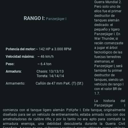
Guerra Mundial 2.
Pero solo uno de
ellos fue el primer
destructor de
RANGO I:
Panzerjäger I
tanques alemán
dedicado: el
pequeño y ligero
Panzerjäger I. En
War Thunder, si
recién comenzaste
a jugar el árbol
Potencia del motor:
~ 142 HP a 3.000 RPM
tecnológico de las
Velocidad máxima:
~ 46 km/h
fuerzas terrestres
alemanas, el
Peso:
~ 6.4 ton
Panzerjäger I, será
también tu primer
Armadura:
Chasis: 13/13/13
destructor de
Torreta: 14/14/14
tanques, siendo un
Armamento:
Cañón de 47 mm PaK. (T) (Sf.)
vehículo de rango I
con el valor BR de
1.7.
La historia del
Panzerjäger I
comienza con el tanque ligero alemán PzKpfw I. Este tanque, originalmente
diseñado para ser un vehículo de entrenamiento, estaba armado solo con dos
ametralladoras de calibre rifle, y por lo tanto no era apto para combatir la
armadura enemiga, una debilidad descubierta durante la Guerra Civil