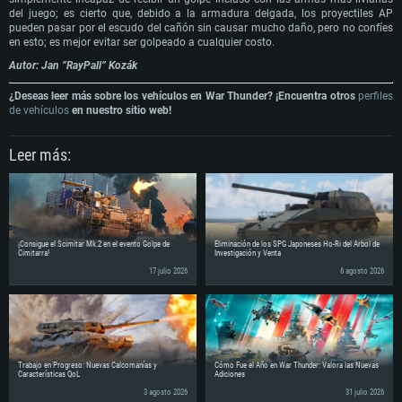
del juego; es cierto que, debido a la armadura delgada, los proyectiles AP
pueden pasar por el escudo del cañón sin causar mucho daño, pero no confíes
en esto; es mejor evitar ser golpeado a cualquier costo.
Autor: Jan ”RayPall” Kozák
¿Deseas leer más sobre los vehículos en War Thunder? ¡Encuentra otros
perfiles
de vehículos
en nuestro sitio web!
Leer más:
¡Consigue el Scimitar Mk.2 en el evento Golpe de
Eliminación de los SPG Japoneses Ho-Ri del Árbol de
Cimitarra!
Investigación y Venta
17 julio 2026
6 agosto 2026
Trabajo en Progreso: Nuevas Calcomanías y
Cómo Fue el Año en War Thunder: Valora las Nuevas
Características QoL
Adiciones
3 agosto 2026
31 julio 2026