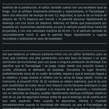
Además de la penetración, el cañón también cuenta con una excelente tasa de
fuego. Con el artillero totalmente entrenado y especializado, el Panzerjäger I
tiene una velocidad de recarga de solo 3,2 segundos, lo que le da un índice de
disparo de 18.75 disparos por minuto y te permite abrumar rápidamente al
enemigo con una lluvia de disparos. Además, no tienes que preocuparte por
quedarte sin municiones rápidamente, ya que el vehículo puede llevar hasta 86
proyectiles, y con una velocidad máxima de 42 km / h, el vehículo también es
razonablemente móvil, lo que le permite llegar rápidamente a lugares
favorables y reubicarse en caso de necesidad.
Así que tenemos un vehículo bastante móvil con un cañón fantástico para su
nivel, que combina una alta penetración, una alta tasa de disparo y un gran
suministro de municiones, pero con poca o ninguna protección de blindaje. Eso
significa que el Panzerjäger I se juega mejor desde una posición buena y
oculta, utilizando el elemento de sorpresa. Encuentra tu lugar favorito,
preferiblemente cerca de un cuello de botella, espera a que el enemigo llegue a
su objetivo, y luego desata el infierno con tu arma de fuego rápido. Como se
mencionó, el proyectil PzGr 36 (t) contiene un relleno explosivo, que te da una
gran posibilidad de matar de un solo disparo contra tanques enemigos, lo que
te permite despachar o paralizar a la mayoría de la oposición, y combinado
con la velocidad de disparo, puedes rápidamente destruye múltiples objetivos
solo en un par de segundos incluso antes de que el enemigo se dé cuenta de lo
que está pasando. Pero cuando te descubran, retírate y muévete
inmediatamente usando la movilidad del vehículo, ya que el Panzerjäger es
simplemente incapaz de recibir un golpe incluso con las armas más livianas