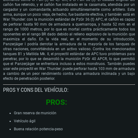
cañón fue retenido, y el cañón fue instalado en la casamata, atendida por un
cargador y un comandante, actuando simultáneamente como artillero. Esta
arma, aunque un poco vieja, de hecho, fue bastante efectiva, y también está en
War Thunder: con la munición estándar de PzGr 36 (t) APC, el cañón es capaz
de perforar hasta 90 mm de armadura a quemarropa, y hasta 52 mm en el
rango de 1000 metros, por lo que es mortal contra prácticamente todos los
oponentes en el rango BR dado debido al relleno explosivo de la munición que
maximiza el daño. En la vida real, en el momento de su introducción,
Panzerjäger I podría derrotar la armadura de la mayoría de los tanques de
otras naciones, convirtiéndola en un activo valioso. Contra los mencionados
tanques B1 y Matilda Mk. II, el proyectil estándar de APC tuvo problemas para
penetrar, por lo que se desarrolló la munición PzGr 40 APCR, lo que permitió
que el Panzerjäger se enfrentara incluso a estos monstruos. También puedes
usar este proyectil en War Thunder: puede perforar hasta 103 mm de armadura
a cambio de un peor rendimiento contra una armadura inclinada y un bajo
efecto de penetración posterior.
PROS Y CONS DEL VEHÍCULO:
PROS:
Gran reserva de munición
Vehículo ágil
Buena relación potencia-peso