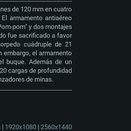
 (Cliente Completo)
ernet de banda ancha
ñones de 120 mm en cuatro
 (Cliente Completo)
. El armamento antiaéreo
"Pom-pom" y dos montajes
o fue sacrificado a favor
 torpedo cuádruple de 21
in embargo, el armamento
 del buque. Además de un
n 20 cargas de profundidad
anzadores de minas.
4
|
1920x1080
|
2560x1440