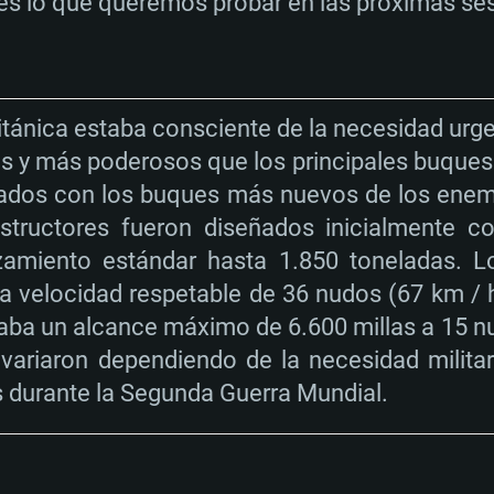
UISITOS DE SIS
s lo que queremos probar en las próximas se
Para MAC
itánica estaba consciente de la necesidad urg
​​y más poderosos que los principales buques 
Recomendad
Recomendad
Recomendad
ados con los buques más nuevos de los enem
tructores fueron diseñados inicialmente como
amiento estándar hasta 1.850 toneladas. Lo
es Linux modernas de
SO: Windows 10/11 
SO: Mac OS Big Sur 
SO: Ubuntu 20.04 64
na velocidad respetable de 36 nudos (67 km / 
 (Intel Xeon no es
Procesador: Intel Co
Procesador: Core i7
Procesador: Intel Co
aba un alcance máximo de 6.600 millas a 15 nu
Memoria: 16 GB y su
Memoria: 8 GB
Memoria: 16 GB
variaron dependiendo de la necesidad milita
 nivel DirectX 11:
Tarjeta de Video: Ta
Tarjeta de Vídeo: R
Tarjeta de Vídeo: N
 durante la Segunda Guerra Mundial.
 GTX 660. La
0 (Mac), o análoga de
s últimos
superior y controla
con Metal.
controladores propi
 juego es 720p.
n mínima admitida
6 meses) / AMD
superior, Radeon RX
Red: Conexión a Int
similar (Radeon RX 
ancha
etal.
es propios (no más
Red: Conexión a Int
Disco Duro: 62.2 GB
propietarios (no má