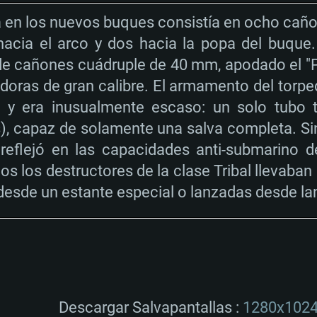
o)
ancha
dmitida para el
Disco Duro: 75.9 GB
Red: Conexión a Int
ía en los nuevos buques consistía en ocho ca
o)
Disco Duro: 62.2 GB
acia el arco y dos hacia la popa del buque
ancha
e cañones cuádruple de 40 mm, apodado el 
o)
doras de gran calibre. El armamento del torped
ría y era inusualmente escaso: un solo tubo
s), capaz de solamente una salva completa. S
reflejó en las capacidades anti-submarino
os los destructores de la clase Tribal llevaba
desde un estante especial o lanzadas desde l
Descargar Salvapantallas :
1280x102