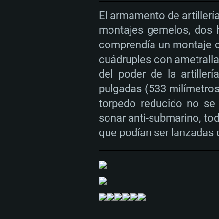
Disco Duro: 23.1 GB (Cliente Mínim
Red: Conexión a Internet de banda 
de 6 meses; la resolución mínima a
El armamento de artiller
Disco Duro: 22.1 GB (Cliente Mínim
juego es 720p) con soporte Vulkan.
montajes gemelos, dos h
Red: Conexión a Internet de banda 
comprendía un montaje d
Disco Duro: 22.1 GB (Cliente Mínim
cuádruples con ametralla
del poder de la artille
pulgadas (533 milímetro
torpedo reducido no se 
sonar anti-submarino, tod
que podían ser lanzadas 