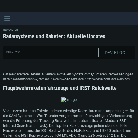
NEUIGKEITEN
Radarsysteme und Raketen: Aktuelle Updates
DEV-BLOG
23 März 2023
Ein paar weitere Details zu einem aktuellen Update mit spürbaren Verbesserungen
in der Radarmechanik, der IRST-Reichweite und den Flugparametern der Raketen.
Flugabwehrraketenfahrzeuge und IRST-Reichweite
Vor kurzem hat das Entwicklerteam wichtige Korrekturen und Anpassungen für
die SAM-Systeme in War Thunder vorgenommen. Die wichtigste Verbesserung
war die Erhöhung der Tracking-Reichweite im automatischen Modus (IRST -
Infrared Search and Track). Die Top-Tier Flakfahrzeuge gehen über die 10 km
Reichweite hinaus: die IRST-Reichweite des FlaRakRad und ITO-90 beträgt nun
15 km, die IRST-Reichweite des TOR-M1, ADATS und 2S6 beträgt 12 km. Die