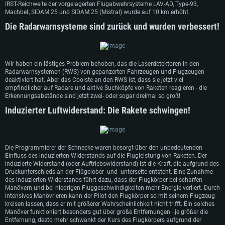
IRST-Reichweite der vorgelagerten Flugabwehrsysteme LAV-AD, Type-93,
Machbet, SIDAM 25 und SIDAM 25 (Mistral) wurde auf 10 km erhöht.
Die Radarwarnsysteme sind zurück und wurden verbessert!
Wir haben ein lästiges Problem behoben, das die Laserdetektoren in den
Radarwarnsystemen (RWS) von gepanzerten Fahrzeugen und Flugzeugen
deaktiviert hat. Aber das Coolste an den RWS ist, dass sie jetzt viel
empfindlicher auf Radare und aktive Suchköpfe von Raketen reagieren - die
SYSTEMANFORDERUNGEN
Erkennungsabstände sind jetzt zwei- oder sogar dreimal so groß!
Induzierter Luftwiderstand: Die Rakete schwingen!
Für PC
Für MAC
Für Linux
Die Programmierer der Schnecke waren besorgt über den unbedeutenden
Mindestanforderungen
Mindestanforderungen
Mindestanforderungen
Einfluss des induzierten Widerstands auf die Flugleistung von Raketen. Der
induzierte Widerstand (oder Auftriebswiderstand) ist die Kraft, die aufgrund des
Betriebssystem: Windows 10 (64bit)
Betriebssystem: Mac OS Big Sur 11.0 oder neuer
Betriebssystem: neueste 64bit Linux Systeme
Druckunterschieds an der Flügelober- und -unterseite entsteht. Eine Zunahme
des induzierten Widerstands führt dazu, dass der Flugkörper bei scharfen
Prozessor: Dual-Core 2.2 GHz
Prozessor: Intel Core i5, 2.2 GHz (Intel Xeon Prozessoren werden nicht
Prozessor: Dual-Core 2.4 GHz
Manövern und bei niedrigen Fluggeschwindigkeiten mehr Energie verliert. Durch
unterstützt)
Arbeitsspeicher: 4GB
Arbeitsspeicher: 4 GB
intensives Manövrieren kann der Pilot den Flugkörper so mit seinem Flugzeug
Arbeitsspeicher: 6 GB
kreisen lassen, dass er mit größerer Wahrscheinlichkeit nicht trifft. Ein solches
DirectX 11 fähige Grafikkarte: AMD Radeon 77XX / NVIDIA GeForce GTX
Grafikkarte: NVIDIA 660 mit den neuesten Treibern (nicht älter als 6
Manöver funktioniert besonders gut über große Entfernungen - je größer die
660; die geringste Auflösung für das Spiel beträgt 720p
Grafikkarte: Intel Iris Pro 5200 oder analoge AMD / Nvidia für Mac. Die
Monate) / vergleichbare AMD mit den neuesten Treibern (nicht älter als 6
Entfernung, desto mehr schwankt der Kurs des Flugkörpers aufgrund der
geringste Auflösung des Spiels beträgt 720p mit Metal Support
Monate); die geringste Auflösung für das Spiel beträgt 720p mit Vulkan