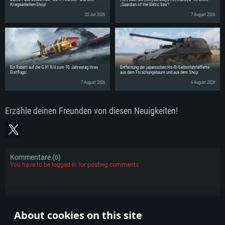
Kriegsanleihen-Shop!
„Guardian of the Baltic Sea“!
20 Juli 2026
7 August 2026
Ein Rabatt auf die G.91 R/4 zum 70. Jahrestag ihres
Entfernung der japanischen Ho-Ri-Selbstfahrlaffette
Erstflugs!
aus dem Forschungsbaum und aus dem Shop
7 August 2026
6 August 2026
Erzähle deinen Freunden von diesen Neuigkeiten!
Kommentare (
)
0
You have to be logged in for posting comments
KOMMENTARE
About cookies on this site