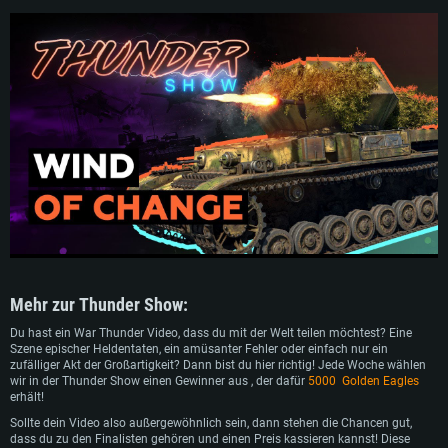
Mehr zur Thunder Show:
SYSTEMANFORDERUNGEN
Du hast ein War Thunder Video, dass du mit der Welt teilen möchtest? Eine
Szene epischer Heldentaten, ein amüsanter Fehler oder einfach nur ein
zufälliger Akt der Großartigkeit? Dann bist du hier richtig! Jede Woche wählen
Für PC
Für MAC
wir in der Thunder Show einen Gewinner aus , der dafür
5000 Golden Eagles
erhält!
Für Linux
Sollte dein Video also außergewöhnlich sein, dann stehen die Chancen gut,
Mindestanforderungen
Mindestanforderungen
Mindestanforderungen
dass du zu den Finalisten gehören und einen Preis kassieren kannst! Diese