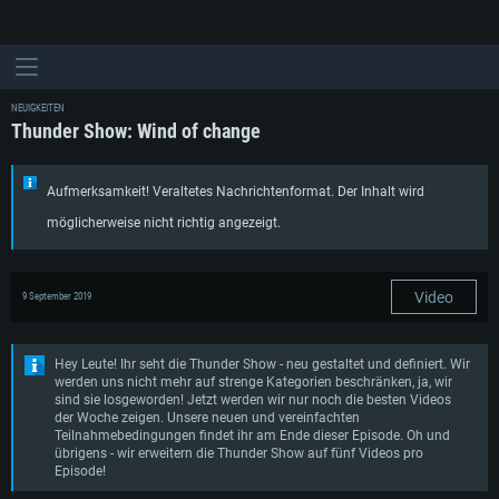
NEUIGKEITEN
Thunder Show: Wind of change
Aufmerksamkeit! Veraltetes Nachrichtenformat. Der Inhalt wird
möglicherweise nicht richtig angezeigt.
Video
9 September 2019
Hey Leute! Ihr seht die Thunder Show - neu gestaltet und definiert. Wir
werden uns nicht mehr auf strenge Kategorien beschränken, ja, wir
sind sie losgeworden! Jetzt werden wir nur noch die besten Videos
der Woche zeigen. Unsere neuen und vereinfachten
Teilnahmebedingungen findet ihr am Ende dieser Episode. Oh und
übrigens - wir erweitern die Thunder Show auf fünf Videos pro
Episode!