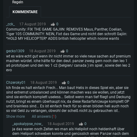
Regeln
KOMMENTARE
_cck_
17 August 2019
0
Community: FIX THE GAME GAJIIN: REMOVES Maus, Panther, Coelian,
Tiger 105 COMMUNITY: NEIN, Fixt das Game und nicht den schrott Gajiin:
*HOLD MY HELICOPTER* ADDS british helicopter which noone wants
gecko1309
18 August 2019
0
wt es wäre echt gut wenn ihr nicht immer so viele neue sachen auf premium
machen würdet. iche hätte für den deut. panzer zweig gern noch den leo 1
a6 prototypen und den leo 1 c2 (belgien/ canada ) im spiel , sowie den leo 2
evo
Chzeroky01
18 August 2019
0
Ich finde es halt einfach Frech... Man baut Helis in dieses Spiel ein, aber sie
sind extremst unbalanced und können machen was sie wollen, und jetzt
sind sie einfach komplett useless... Selbst wenn man tief fliegt und Deckung
nutzt, bringt es einem überhaupt nix, da diese Radarfahrzeuge komplett OP
und brainless sind... Es ist einfach frech für so einen blöden heli auch noch
so viel Geld zu verlangen, obwohl der scheiß nicht zu gebrauchen ist..
Show more
All answers (
1
)
_apokalypse_now_
18 August 2019
0
ja das waren noch Zeiten wo man als Helipilot noch heldenhaft über
dem Heliport schweben konnte und genüsslich einen Panzer nach dem