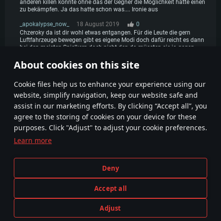
anderen killen konnte ohne das der Gegner die Möglichkeit hatte einen
zu bekämpfen. Ja das hatte schon was.... Ironie aus
_apokalypse_now_
18 August 2019
0
Chzeroky da ist dir wohl etwas entgangen. Für die Leute die gern
Luftfahrzeuge bewegen gibt es eigene Modi doch dafür reicht es dann
bei den meisten Spielkern doch nicht den da müssten sie ja gegen
andere Piloten und nicht gegen Panzerfahrer spielen.
About cookies on this site
1
2
Сookie files help us to enhance your experience using our
website, simplify navigation, keep our website safe and
assist in our marketing efforts. By clicking “Accept all”, you
agree to the storing of cookies on your device for these
purposes. Click "Adjust" to adjust your cookie preferences.
Learn more
Geschäftsbedingungen
Cookie-Einstellungen
Nutzungsbedingungen
Kundendienst
Deny
Datenschutzerklärung
Impressum
Accept all
Adjust
Die Darstellung einer realen Waffe oder eines realen Fahrzeugs in diesem Spiel bedeutet nicht die Teilnahme an der
JETZT SPIELEN
Spieleentwicklung, dem Sponsoring oder eine Empfehlung durch einen Waffen- oder Fahrzeughersteller.