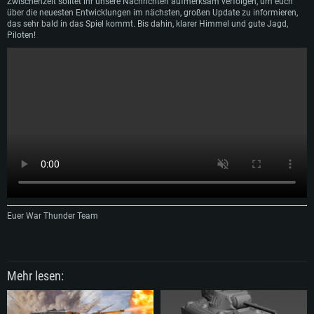
Zwischenzeit solltet ihr unsere Nachrichten aufmerksam verfolgen, um euch
(nicht älter als 6 Monate); mit Vulkan Support
Festplatte: 60,2 GB (Full Client)
Festplatte: 60,2 GB (Full Client)
über die neuesten Entwicklungen im nächsten, großen Update zu informieren,
Netzwerk: Breitband-Internetverbindung
das sehr bald in das Spiel kommt. Bis dahin, klarer Himmel und gute Jagd,
Piloten!
Festplatte: 60,2 GB (Full Client)
Euer War Thunder Team
Mehr lesen: