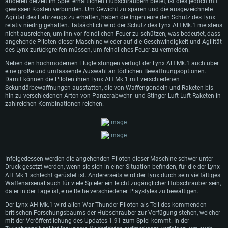
Für PC
Für MAC
anderen derzeit im Spiel erhältlichen Hubschraubern bietet, ist dies jedoch mit
gewissen Kosten verbunden. Um Gewicht zu sparen und die ausgezeichnete
Für Linux
Agilität des Fahrzeugs zu erhalten, haben die Ingenieure den Schutz des Lynx
relativ niedrig gehalten. Tatsächlich wird der Schutz des Lynx AH Mk.1 meistens
Mindestanforderungen
Mindestanforderungen
Mindestanforderungen
nicht ausreichen, um ihn vor feindlichen Feuer zu schützen, was bedeutet, dass
angehende Piloten dieser Maschine wieder auf die Geschwindigkeit und Agilität
Betriebssystem: Windows 10 (64bit)
Betriebssystem: Mac OS Big Sur 11.0 oder neuer
Betriebssystem: neueste 64bit Linux Systeme
des Lynx zurückgreifen müssen, um feindliches Feuer zu vermeiden.
Prozessor: Dual-Core 2.2 GHz
Prozessor: Intel Core i5, 2.2 GHz (Intel Xeon Prozessoren werden nicht
Prozessor: Dual-Core 2.4 GHz
Neben den hochmodernen Flugleistungen verfügt der Lynx AH Mk.1 auch über
unterstützt)
eine große und umfassende Auswahl an tödlichen Bewaffnungsoptionen.
Arbeitsspeicher: 4GB
Arbeitsspeicher: 4 GB
Damit können die Piloten ihren Lynx AH Mk.1 mit verschiedenen
Arbeitsspeicher: 6 GB
Sekundärbewaffnungen ausstatten, die von Waffengondeln und Raketen bis
DirectX 11 fähige Grafikkarte: AMD Radeon 77XX / NVIDIA GeForce GTX
Grafikkarte: NVIDIA 660 mit den neuesten Treibern (nicht älter als 6
hin zu verschiedenen Arten von Panzerabwehr- und Stinger-Luft-Luft-Raketen in
660; die geringste Auflösung für das Spiel beträgt 720p
Grafikkarte: Intel Iris Pro 5200 oder analoge AMD / Nvidia für Mac. Die
Monate) / vergleichbare AMD mit den neuesten Treibern (nicht älter als 6
zahlreichen Kombinationen reichen.
geringste Auflösung des Spiels beträgt 720p mit Metal Support
Monate); die geringste Auflösung für das Spiel beträgt 720p mit Vulkan
Netzwerk: Breitband-Internetverbindung
Support
Netzwerk: Breitband-Internetverbindung
Festplatte: 21,5 GB (minimaler Client)
Netzwerk: Breitband-Internetverbindung
Festplatte: 21,5 GB (minimaler Client)
Festplatte: 21,5 GB (minimaler Client)
Empfohlen
Empfohlen
Empfohlen
Infolgedessen werden die angehenden Piloten dieser Maschine schwer unter
Betriebssystem: Windows 10/11 (64bit)
Druck gesetzt werden, wenn sie sich in einer Situation befinden, für die der Lynx
Betriebssystem: Mac OS Big Sur 11.0 oder neuer
Prozessor: Intel Core i5 / Ryzen 5 3600 oder besser
AH Mk.1 schlecht gerüstet ist. Andererseits wird der Lynx durch sein vielfältiges
Betriebssystem: Ubuntu 20.04 64bit
Prozessor: Intel Core i7 (Intel Xeon Prozessoren werden nicht unterstützt)
Waffenarsenal auch für viele Spieler ein leicht zugänglicher Hubschrauber sein,
Arbeitsspeicher: 16 GB und mehr
Prozessor: Intel Core i7
da er in der Lage ist, eine Reihe verschiedener Playstyles zu bewältigen.
Arbeitsspeicher: 8 GB
DirectX 11 fähige Grafikkarte oder höher mit den neuesten Treibern: NVIDIA
Arbeitsspeicher: 16 GB
Der Lynx AH Mk.1 wird allen War Thunder-Piloten als Teil des kommenden
GeForce GTX 1060 oder höher / AMD Radeon RX 570 oder höher
Grafikkarte: Radeon Vega II oder höher mit Metal Support
britischen Forschungsbaums der Hubschrauber zur Verfügung stehen, welcher
Grafikkarte: NVIDIA 1060 mit den neuesten Treibern (nicht älter als 6
mit der Veröffentlichung des Updates 1.91 zum Spiel kommt. In der
Netzwerk: Breitband-Internetverbindung
Netzwerk: Breitband-Internetverbindung
Monate) / vergleichbare AMD (Radeon RX 570) mit den neuesten Treibern