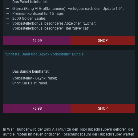
Insgesamt wurden bis 2009 rund 450 Lynx in verschiedenen Varianten
Das Paket beinhaltet:
produziert, und die Produktion dauert bis heute an.
G-Lynx (Rang VI Großbritannien) - verfügbar nach dem Update 1.91;
Premiumkontozeit für 15 Tage;
2000 Golden Eagles;
Vorbestellerbonus: besonderes Abzeichen "Luchs";
Vorbestellerbonus: besonderer Titel “Silver cat”.
49.99
SHOP
"Sho't Kal Dalet und G-Lynx Vorbesteller" Bundle
Das Bundle beinhaltet:
Vorbesteller - G-Lynx Paket;
Sho’t Kal Dalet Paket.
76.98
SHOP
In War Thunder wird der Lynx AH Mk.1 zu den Top-Hubschraubern gehören, die
auf die Piloten im neuen britischen Forschungsbaum der Hubschrauber warten