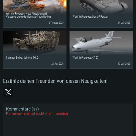
Work-In-Progress: Neue Abzeichen und
Verbesserungen der Benutzerfreundlichkeit
Work-In-Progress: Der M7 Panzer
3 August 2026
24 Juli 2026
Scimitar Strike: Scimitar Mk.2
Work-In-Progress: CA-27
23 Juli 2026
17 Juli 2026
Erzähle deinen Freunden von diesen Neuigkeiten!
Kommentare (
)
31
Kommentieren ist nicht mehr möglich