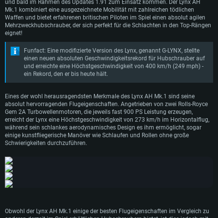
und bald im Rahmen des Updates 1.91 zum Einsatz kommen. Der Lynx AH
Mk.1 kombiniert eine ausgezeichnete Mobilität mit zahlreichen tödlichen
Waffen und bietet erfahrenen britischen Piloten im Spiel einen absolut agilen
Mehrzweckhubschrauber, der sich perfekt für die Schlachten in den Top-Rängen
eignet!
Funfact: Eine modifizierte Version des Lynx, genannt G-LYNX, stellte
einen neuen absoluten Geschwindigkeitsrekord für Hubschrauber auf
und erreichte eine Höchstgeschwindigkeit von 400 km/h (249 mph) -
ein Rekord, den er bis heute hält.
Eines der wohl herausragendsten Merkmale des Lynx AH Mk.1 sind seine
absolut hervorragenden Flugeigenschaften. Angetrieben von zwei Rolls-Royce
Gem 2A Turbowellenmotoren, die jeweils fast 900 PS Leistung erzeugen,
erreicht der Lynx eine Höchstgeschwindigkeit von 273 km/h im Horizontalflug,
während sein schlankes aerodynamisches Design es ihm ermöglicht, sogar
einige kunstfliegerische Manöver wie Schlaufen und Rollen ohne große
Schwierigkeiten durchzuführen.
SYSTEMANFORDERUNGEN
Obwohl der Lynx AH Mk.1 einige der besten Flugeigenschaften im Vergleich zu