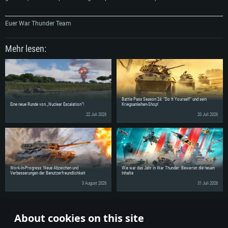
Euer War Thunder Team
Mehr lesen:
Battle Pass Season 24: “Do It Yourself” und sein
Eine neue Runde von „Nuclear Escalation“!
Kriegsanleihen-Shop!
22 Juli 2026
20 Juli 2026
Work-In-Progress: Neue Abzeichen und
Wie war das Jahr in War Thunder: Bewertet die neuen
Verbesserungen der Benutzerfreundlichkeit
Inhalte
3 August 2026
31 Juli 2026
Erzähle deinen Freunden von diesen Neuigkeiten!
About cookies on this site