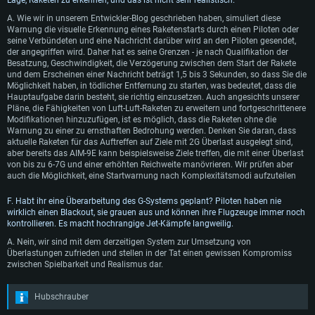
A. Wie wir in unserem Entwickler-Blog geschrieben haben, simuliert diese
Warnung die visuelle Erkennung eines Raketenstarts durch einen Piloten oder
seine Verbündeten und eine Nachricht darüber wird an den Piloten gesendet,
der angegriffen wird. Daher hat es seine Grenzen - je nach Qualifikation der
Besatzung, Geschwindigkeit, die Verzögerung zwischen dem Start der Rakete
SYSTEMANFORDERUNGEN
und dem Erscheinen einer Nachricht beträgt 1,5 bis 3 Sekunden, so dass Sie die
Möglichkeit haben, in tödlicher Entfernung zu starten, was bedeutet, dass die
Hauptaufgabe darin besteht, sie richtig einzusetzen. Auch angesichts unserer
Für PC
Für MAC
Pläne, die Fähigkeiten von Luft-Luft-Raketen zu erweitern und fortgeschrittenere
Modifikationen hinzuzufügen, ist es möglich, dass die Raketen ohne die
Für Linux
Warnung zu einer zu ernsthaften Bedrohung werden. Denken Sie daran, dass
aktuelle Raketen für das Auftreffen auf Ziele mit 2G Überlast ausgelegt sind,
Mindestanforderungen
Mindestanforderungen
Mindestanforderungen
aber bereits das AIM-9E kann beispielsweise Ziele treffen, die mit einer Überlast
von bis zu 6-7G und einer erhöhten Reichweite manövrieren. Wir prüfen aber
Betriebssystem: Windows 10 (64bit)
Betriebssystem: Mac OS Big Sur 11.0 oder neuer
Betriebssystem: neueste 64bit Linux Systeme
auch die Möglichkeit, eine Startwarnung nach Komplexitätsmodi aufzuteilen
Prozessor: Dual-Core 2.2 GHz
Prozessor: Intel Core i5, 2.2 GHz (Intel Xeon Prozessoren werden nicht
Prozessor: Dual-Core 2.4 GHz
unterstützt)
F. Habt ihr eine Überarbeitung des G-Systems geplant? Piloten haben nie
Arbeitsspeicher: 4GB
Arbeitsspeicher: 4 GB
wirklich einen Blackout, sie grauen aus und können ihre Flugzeuge immer noch
Arbeitsspeicher: 6 GB
kontrollieren. Es macht hochrangige Jet-Kämpfe langweilig.
DirectX 11 fähige Grafikkarte: AMD Radeon 77XX / NVIDIA GeForce GTX
Grafikkarte: NVIDIA 660 mit den neuesten Treibern (nicht älter als 6
660; die geringste Auflösung für das Spiel beträgt 720p
Grafikkarte: Intel Iris Pro 5200 oder analoge AMD / Nvidia für Mac. Die
Monate) / vergleichbare AMD mit den neuesten Treibern (nicht älter als 6
A. Nein, wir sind mit dem derzeitigen System zur Umsetzung von
geringste Auflösung des Spiels beträgt 720p mit Metal Support
Monate); die geringste Auflösung für das Spiel beträgt 720p mit Vulkan
Überlastungen zufrieden und stellen in der Tat einen gewissen Kompromiss
Netzwerk: Breitband-Internetverbindung
Support
zwischen Spielbarkeit und Realismus dar.
Netzwerk: Breitband-Internetverbindung
Festplatte: 21,5 GB (minimaler Client)
Netzwerk: Breitband-Internetverbindung
Festplatte: 21,5 GB (minimaler Client)
Hubschrauber
Festplatte: 21,5 GB (minimaler Client)
Empfohlen