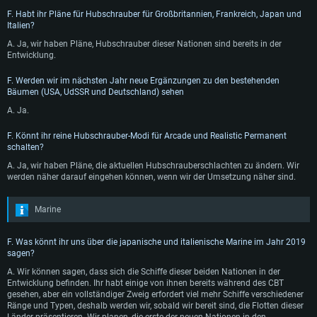
Empfohlen
Empfohlen
Betriebssystem: Windows 10/11 (64bit)
F. Habt ihr Pläne für Hubschrauber für Großbritannien, Frankreich, Japan und
Betriebssystem: Mac OS Big Sur 11.0 oder neuer
Italien?
Prozessor: Intel Core i5 / Ryzen 5 3600 oder besser
Betriebssystem: Ubuntu 20.04 64bit
Prozessor: Intel Core i7 (Intel Xeon Prozessoren werden nicht unterstützt)
A. Ja, wir haben Pläne, Hubschrauber dieser Nationen sind bereits in der
Arbeitsspeicher: 16 GB und mehr
Prozessor: Intel Core i7
Entwicklung.
Arbeitsspeicher: 8 GB
DirectX 11 fähige Grafikkarte oder höher mit den neuesten Treibern: NVIDIA
Arbeitsspeicher: 16 GB
GeForce GTX 1060 oder höher / AMD Radeon RX 570 oder höher
Grafikkarte: Radeon Vega II oder höher mit Metal Support
F. Werden wir im nächsten Jahr neue Ergänzungen zu den bestehenden
Grafikkarte: NVIDIA 1060 mit den neuesten Treibern (nicht älter als 6
Bäumen (USA, UdSSR und Deutschland) sehen
Netzwerk: Breitband-Internetverbindung
Netzwerk: Breitband-Internetverbindung
Monate) / vergleichbare AMD (Radeon RX 570) mit den neuesten Treibern
(nicht älter als 6 Monate); mit Vulkan Support
A. Ja.
Festplatte: 60,2 GB (Full Client)
Festplatte: 60,2 GB (Full Client)
Netzwerk: Breitband-Internetverbindung
F. Könnt ihr reine Hubschrauber-Modi für Arcade und Realistic Permanent
schalten?
Festplatte: 60,2 GB (Full Client)
A. Ja, wir haben Pläne, die aktuellen Hubschrauberschlachten zu ändern. Wir
werden näher darauf eingehen können, wenn wir der Umsetzung näher sind.
Marine
F. Was könnt ihr uns über die japanische und italienische Marine im Jahr 2019
sagen?
A. Wir können sagen, dass sich die Schiffe dieser beiden Nationen in der
Entwicklung befinden. Ihr habt einige von ihnen bereits während des CBT
gesehen, aber ein vollständiger Zweig erfordert viel mehr Schiffe verschiedener
Ränge und Typen, deshalb werden wir, sobald wir bereit sind, die Flotten dieser
Länder präsentieren. Wir planen, die erste der neuen Nationen in den