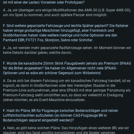
ist mit einer der Leclerc Vorserien oder Prototypen?
A. Ja, wir überlegen uns einige Modifikationen des AMX-30 (z.B. Super AMX-30),
um ins Spiel zu kommen, und auch spätere Panzer sind möglich.
F. Sind weitere gepanzerte Fahrzeuge und leichte Späher geplant? Die Italiener
haben einige großartige Maschinen hinzugefügt, aber Frankreich und
Großbritannien haben viele weitere niedrige und hohe Optionen wie den
Panhard EBR, FV721 Fox, Skorpion, Sabre oder Scimitar.
A. Ja, wir werden mehr gepanzerte Radfahrzeuge sehen. Im Moment können wir
keine Details darüber geben, welche davon.
F. Wurde die kanadische 20mm Skink Flaugabwehr jemals als Premium SPAAG
für die Briten angesehen? Sie haben im Allgemeinen nicht viele SPAAG-
Optionen und es wäre ein schöner Gegenpol zum Wirbelwind.
A. Da es sich bei diesem Fahrzeug um ein kanadisches Fahrzeug handelt, ist es
logisch, es dann in Großbritannien oder den Vereinigten Staaten in die
Premium-Linie aufzunehmen, aber eine SPAAG mit eher geringer Panzerung als
Premium-Fahrzeug sieht umstritten aus, so dass wir vielleicht in Erwägung
ziehen könnten, es als Event-Maschine einzusetzen.
F. Habt ihr Pläne, BR für Flugzeuge zwischen Bodenschlägen und reinen
Luftfahrtschlachten aufzuteilen (so können CAS-Flugzeuge BR in
Bodenschlägen separat eingestellt werden)?
A. Nein, es gibt keine solchen Pläne. Das Hinzufügen eines weiteren BR, wie wir
glauben, wird das Spiel unnötig komplizieren und die Spieler verwirren.