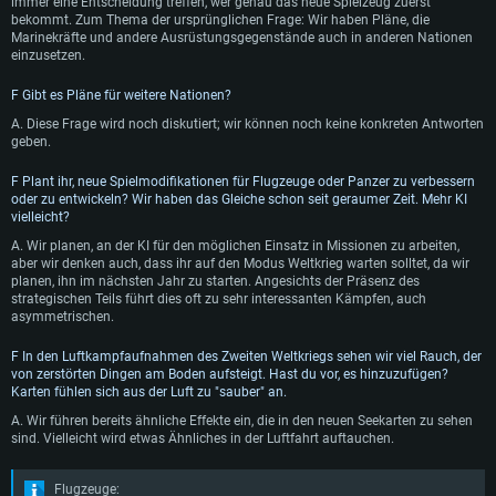
immer eine Entscheidung treffen, wer genau das neue Spielzeug zuerst
bekommt. Zum Thema der ursprünglichen Frage: Wir haben Pläne, die
Marinekräfte und andere Ausrüstungsgegenstände auch in anderen Nationen
einzusetzen.
F Gibt es Pläne für weitere Nationen?
A. Diese Frage wird noch diskutiert; wir können noch keine konkreten Antworten
geben.
F Plant ihr, neue Spielmodifikationen für Flugzeuge oder Panzer zu verbessern
oder zu entwickeln? Wir haben das Gleiche schon seit geraumer Zeit. Mehr KI
vielleicht?
A. Wir planen, an der KI für den möglichen Einsatz in Missionen zu arbeiten,
aber wir denken auch, dass ihr auf den Modus Weltkrieg warten solltet, da wir
planen, ihn im nächsten Jahr zu starten. Angesichts der Präsenz des
strategischen Teils führt dies oft zu sehr interessanten Kämpfen, auch
asymmetrischen.
F In den Luftkampfaufnahmen des Zweiten Weltkriegs sehen wir viel Rauch, der
von zerstörten Dingen am Boden aufsteigt. Hast du vor, es hinzuzufügen?
Karten fühlen sich aus der Luft zu "sauber" an.
A. Wir führen bereits ähnliche Effekte ein, die in den neuen Seekarten zu sehen
sind. Vielleicht wird etwas Ähnliches in der Luftfahrt auftauchen.
Flugzeuge: