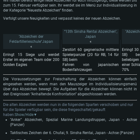
Wir haben bereits einige neue Abzeichen für euch hinzugefügt, diese werden bis
zum 15. Februar verfügbar sein. Ihr werdet sie im Menü zur Individualisierung in
der Kategorie “Neueste Abzeichen” finden.
Verfolgt unsere Neuigkeiten und verpasst keines der neuen Abzeichen.
“13th Sinsha Rentai Abzeichen",
"Abzeic
"Abzeichen der
Japan
Feldartillerieschule"
Japan
«
«
Zerstört 60 gegnerische
mittlere
Erringt 30 
Erringt 15 Siege und werdet
Spielerpanzer (20 für RB, 14 für
SB) be
Erster im eigenen Team oder 200
SB)
beim
beliebigen
Golden Eagles
Fahren von japanischen
einer Schl
Bodenfahrzeugen
70%
Die Voraussetzungen zur Freischaltung der Abzeichen können einfach
eingesehen werden, wenn man den Mauszeiger im Individualisierungsmenü
über das Abzeichen bewegt. Die Aufgaben für die Abzeichen können nicht in
den Ereignissen “Anhaltende Konfrontation” abgeschlossen werden.
Die alten Abzeichen werden nun in die folgenden Sparten verschoben und nur
für die Spieler verfügbar sein, die diese freigeschaltet/gekauft
haben:
Show/Hide▼
"Anker" Abzeichen, Spezial Marine Landungstruppen, Japan - Achse
(Panzer)
Taktisches Zeichen der 6. Chutai, 9. Sinsha Rentai, Japan - Achse (Panzer)