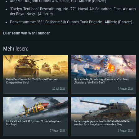
4th/7th Dragoon Guards Abzeichen, GB - Alliierte (Panzer)
"Evelyn Tentions" Beschriftung. No. 771 Naval Air Squadron, Fleet Air Arm
der Royal Navy - (Alliierte)
Panzernummer “53", Britische 6th Guards Tank Brigade - Alliierte (Panzer)
Euer Team von War Thunder
Mehr lesen:
Battle Pass Season 24: “Do It Yourself” und sein
Holt euch die „Oktyabrskaya Revolutsiya“ im Event
Kriegsanleihen-Shop!
„Guardian of the Baltic Sea“!
20 Juli 2026
7 August 2026
Ein Rabatt auf die G.91 R/4 zum 70. Jahrestag ihres
Entfernung der japanischen Ho-Ri-Selbstfahrlaffette
Erstflugs!
aus dem Forschungsbaum und aus dem Shop
7 August 2026
6 August 2026