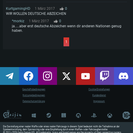
KurtgamingHD
1 März 2017
0
WIR WOLLEN DEUTSCHE ABZEICHEN
*morkiz
1 März 2017
0
ja.....aber erst deutsche Abzeichen wenn dir anderen Nationen genug
haben.
1
Geschäftsbedingungen
Cookie-Einstellungen
Nutzungsbedingungen
Kundendienst
SYSTEMA
Datenschutzerklärung
Impressum
Für PC
Die Darstellung einer realen Waffe oder eines realen Fahrzeugs in diesem Spiel bedeutet nicht die Teilnahme an der
Spieleentwicklung, dem Sponsoring oder eine Empfehlung durch einen Waffen- oder Fahrzeughersteller.
© 2011—2026 Gaijin Games Kft. All trademarks, logos and brand names are the property of their respective owners.