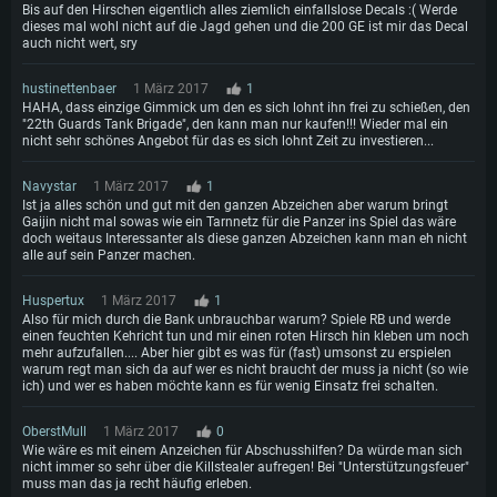
Bis auf den Hirschen eigentlich alles ziemlich einfallslose Decals :( Werde
dieses mal wohl nicht auf die Jagd gehen und die 200 GE ist mir das Decal
auch nicht wert, sry
hustinettenbaer
1 März 2017
1
HAHA, dass einzige Gimmick um den es sich lohnt ihn frei zu schießen, den
"22th Guards Tank Brigade", den kann man nur kaufen!!! Wieder mal ein
nicht sehr schönes Angebot für das es sich lohnt Zeit zu investieren...
Navystar
1 März 2017
1
Ist ja alles schön und gut mit den ganzen Abzeichen aber warum bringt
Gaijin nicht mal sowas wie ein Tarnnetz für die Panzer ins Spiel das wäre
doch weitaus Interessanter als diese ganzen Abzeichen kann man eh nicht
alle auf sein Panzer machen.
Huspertux
1 März 2017
1
Also für mich durch die Bank unbrauchbar warum? Spiele RB und werde
einen feuchten Kehricht tun und mir einen roten Hirsch hin kleben um noch
mehr aufzufallen.... Aber hier gibt es was für (fast) umsonst zu erspielen
warum regt man sich da auf wer es nicht braucht der muss ja nicht (so wie
ich) und wer es haben möchte kann es für wenig Einsatz frei schalten.
OberstMull
1 März 2017
0
Wie wäre es mit einem Anzeichen für Abschusshilfen? Da würde man sich
nicht immer so sehr über die Killstealer aufregen! Bei "Unterstützungsfeuer"
muss man das ja recht häufig erleben.