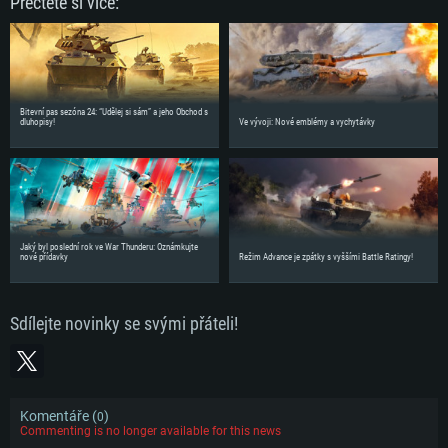
Přečtěte si více:
Bitevní pas sezóna 24: “Udělej si sám” a jeho Obchod s
dluhopisy!
Ve vývoji: Nové emblémy a vychytávky
Jaký byl poslední rok ve War Thunderu: Oznámkujte
nové přídavky
Režim Advance je zpátky s vyššími Battle Ratingy!
Sdílejte novinky se svými přáteli!
Komentáře (
)
0
Commenting is no longer available for this news