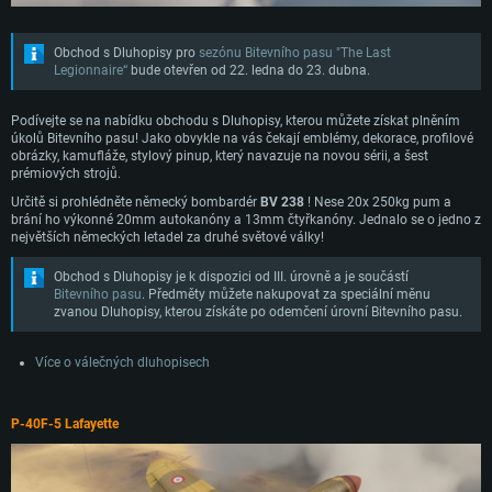
Obchod s Dluhopisy pro
sezónu Bitevního pasu "The Last
Legionnaire“
bude otevřen od 22. ledna do 23. dubna.
Podívejte se na nabídku obchodu s Dluhopisy, kterou můžete získat plněním
úkolů Bitevního pasu! Jako obvykle na vás čekají emblémy, dekorace, profilové
obrázky, kamufláže, stylový pinup, který navazuje na novou sérii, a šest
prémiových strojů.
Určitě si prohlédněte německý bombardér
BV 238
! Nese 20x 250kg pum a
brání ho výkonné 20mm autokanóny a 13mm čtyřkanóny. Jednalo se o jedno z
největších německých letadel za druhé světové války!
Obchod s Dluhopisy je k dispozici od III. úrovně a je součástí
Bitevního pasu
. Předměty můžete nakupovat za speciální měnu
zvanou Dluhopisy, kterou získáte po odemčení úrovní Bitevního pasu.
Více o válečných dluhopisech
P-40F-5 Lafayette