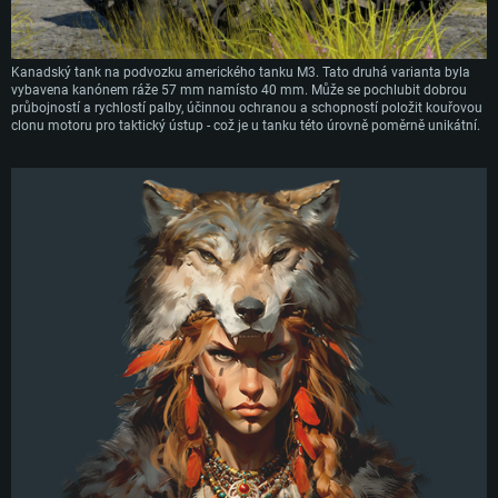
Kanadský tank na podvozku amerického tanku M3. Tato druhá varianta byla
vybavena kanónem ráže 57 mm namísto 40 mm. Může se pochlubit dobrou
průbojností a rychlostí palby, účinnou ochranou a schopností položit kouřovou
clonu motoru pro taktický ústup - což je u tanku této úrovně poměrně unikátní.