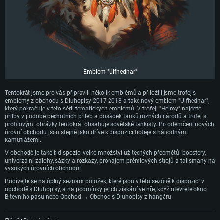
Emblém "Ulfhednar"
Tentokrát jsme pro vás připravili několik emblémů a přiložili jsme trofej s
emblémy z obchodu s Dluhopisy 2017-2018 a také nový emblém "Ulfhednar",
který pokračuje v této sérii tematických emblémů. V trofeji "Helmy" najdete
přilby v podobě pěchotních přileb a posádek tanků různých národů a trofej s
profilovými obrázky tentokrát obsahuje sovětské tankisty. Po odemčení nových
úrovní obchodu jsou stejně jako dříve k dispozici trofeje s náhodnými
kamuflážemi.
V obchodě je také k dispozici velké množství užitečných předmětů: boostery,
univerzální zálohy, sázky a rozkazy, pronájem prémiových strojů a talismany na
vysokých úrovních obchodu!
Podívejte se na úplný seznam položek, které jsou v této sezóně k dispozici v
obchodě s Dluhopisy, a na podmínky jejich získání ve hře, když otevřete okno
Bitevního pasu nebo Obchod → Obchod s Dluhopisy z hangáru.