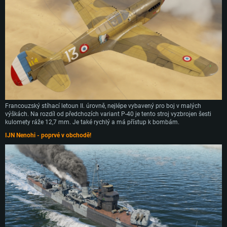
Francouzský stíhací letoun II. úrovně, nejlépe vybavený pro boj v malých
výškách. Na rozdíl od předchozích variant P-40 je tento stroj vyzbrojen šesti
kulomety ráže 12,7 mm. Je také rychlý a má přístup k bombám.
IJN Nenohi - poprvé v obchodě!