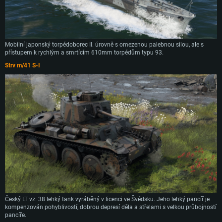
Mobilní japonský torpédoborec II. úrovně s omezenou palebnou silou, ale s
přístupem k rychlým a smrtícím 610mm torpédům typu 93.
Strv m/41 S-I
Český LT vz. 38 lehký tank vyráběný v licenci ve Švédsku. Jeho lehký pancíř je
kompenzován pohyblivostí, dobrou depresí děla a střelami s velkou průbojností
pancíře.