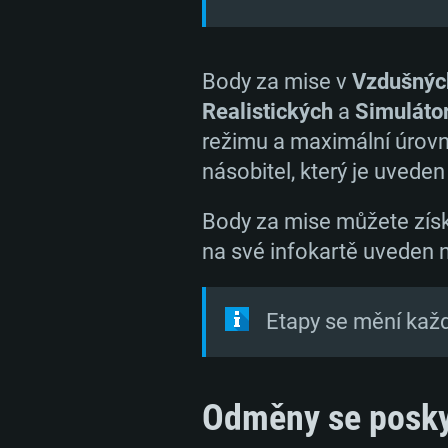
Body za mise v
Vzdušnýc
Realistických
a
Simuláto
režimu a maximální úrovni 
násobitel, který je uveden
Body za mise můžete získa
na své infokartě uveden n
Etapy se mění každé
Odměny se poskyt