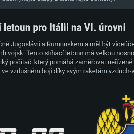
letoun pro Itálii na VI. úrovni
ečně Jugoslávií a Rumunskem a měl být víceú
 vojsk. Tento stíhací letoun má velkou nosnost
cký počítač, který pomáhá zaměřovat neřízené
 ve vzdušném boji díky svým raketám vzduch-v