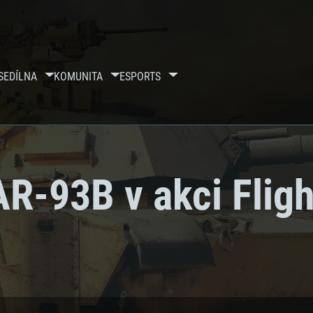
SE
DÍLNA
KOMUNITA
ESPORTS
AR-93B v akci Fligh