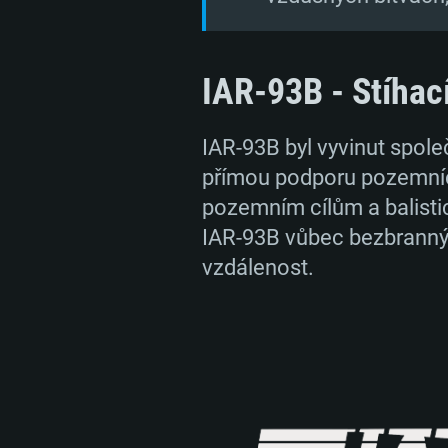
IAR-93B - Stíhací 
IAR-93B byl vyvinut spol
přímou podporu pozemních
pozemním cílům a balisti
IAR-93B vůbec bezbranný
vzdálenost.