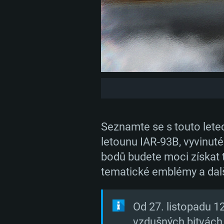
Seznamte se s touto let
letounu IAR-93B, vyvinut
bodů budete moci získat 
tematické emblémy a dal
Od 27. listopadu 1
vzdušných bitvách