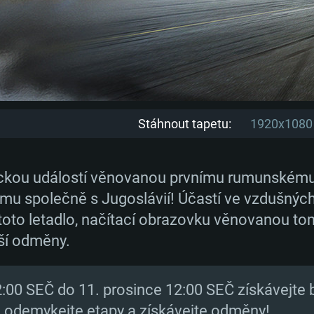
Stáhnout tapetu:
1920x1080
eckou událostí věnovanou prvnímu rumunském
ému společně s Jugoslávií! Účastí ve vzdušnýc
toto letadlo, načítací obrazovku věnovanou tom
ší odměny.
2:00 SEČ do 11. prosince 12:00 SEČ získávejte
, odemykejte etapy a získávejte odměny!