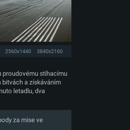
2560x1440
3840x2160
u proudovému stíhacímu
h bitvách a získáváním
uto letadlu, dva
 body za mise ve