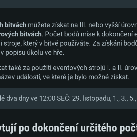
h bitvách
můžete získat na III. nebo vyšší úrov
rových bitvách
. Počet bodů mise k dokončení e
stroje, který v bitvě používáte. Za získání bod
 v popisu úkolu ve hře.
t také za použití eventových strojů I. a II. úro
ázev události, ve které je bylo možné získat.
 dva dny ve 12:00 SEČ: 29. listopadu, 1., 3., 5., 
ují po dokončení určitého poč