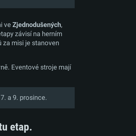
ni ve
Zjednodušených
,
tapy závisí na herním
ů za misi je stanoven
vně. Eventové stroje mají
7. a 9. prosince.
tu etap.