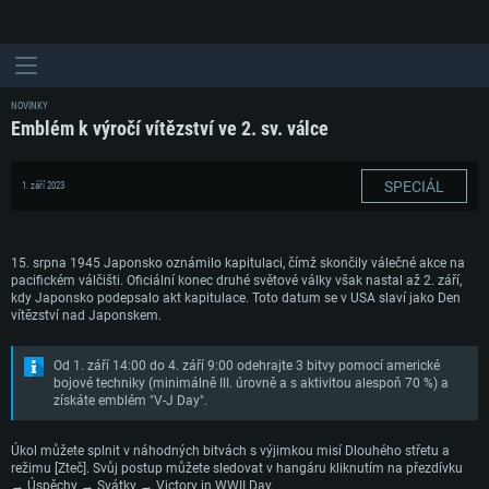
NOVINKY
Emblém k výročí vítězství ve 2. sv. válce
SPECIÁL
1. září 2023
15. srpna 1945 Japonsko oznámilo kapitulaci, čímž skončily válečné akce na
pacifickém válčišti. Oficiální konec druhé světové války však nastal až 2. září,
kdy Japonsko podepsalo akt kapitulace. Toto datum se v USA slaví jako Den
vítězství nad Japonskem.
Od 1. září 14:00 do 4. září 9:00 odehrajte 3 bitvy pomocí americké
bojové techniky (minimálně III. úrovně a s aktivitou alespoň 70 %) a
získáte emblém "V-J Day".
Úkol můžete splnit v náhodných bitvách s výjimkou misí Dlouhého střetu a
režimu [Zteč]. Svůj postup můžete sledovat v hangáru kliknutím na přezdívku
→ Úspěchy → Svátky → Victory in WWII Day.