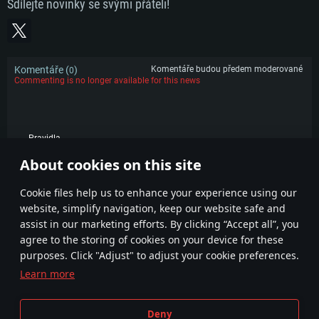
Operační paměť: 16 GB
Sdílejte novinky se svými přáteli!
570 a lepší
Připojení: Širokopásmové připojení
Grafická karta: NVIDIA 1060 s nejnovějšími proprietárními ovladači (ne
Připojení: Širokopásmové připojení
Místo na disku: 62,2 GB
staršími, než půl roku) / srovnatelná karta AMD (Radeon RX 570) s
nejnovějšími proprietárními ovladači (ne staršími, než půl roku) a s
Místo na disku: 62,2 GB
podporou Vulcan.
Komentáře (
)
Komentáře budou předem moderované
Připojení: Širokopásmové připojení
0
Commenting is no longer available for this news
Místo na disku: 62,2 GB
Pravidla
About cookies on this site
POPULÁRNÍ
Сookie files help us to enhance your experience using our
website, simplify navigation, keep our website safe and
assist in our marketing efforts. By clicking “Accept all”, you
agree to the storing of cookies on your device for these
purposes. Click "Adjust" to adjust your cookie preferences.
Learn more
Smluvní podmínky
Nastavení souborů cookie
Deny
Podmínky používání služby
Zákaznická podpora