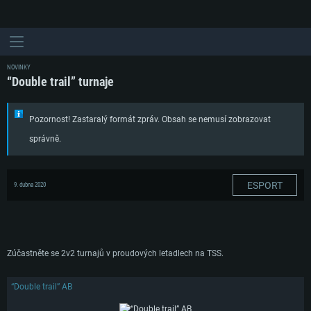
NOVINKY
“Double trail” turnaje
Pozornost! Zastaralý formát zpráv. Obsah se nemusí zobrazovat
správně.
ESPORT
9. dubna 2020
Zúčastněte se 2v2 turnajů v proudových letadlech na TSS.
“Double trail” AB