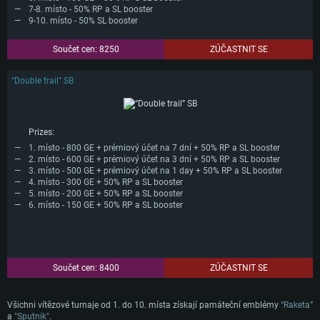
7-8. místo - 50% RP a SL booster
9-10. místo - 50% SL booster
Součet cen: 8250
ZÚČASTNIT SE
“Double trail” SB
Prizes:
1. místo - 800 GE + prémiový účet na 7 dní + 50% RP a SL booster
2. místo - 600 GE + prémiový účet na 3 dní + 50% RP a SL booster
3. místo - 500 GE + prémiový účet na 1 day + 50% RP a SL booster
4. místo - 300 GE + 50% RP a SL booster
5. místo - 200 GE + 50% RP a SL booster
SYSTÉMOVÉ POŽADAVKY
6. místo - 150 GE + 50% RP a SL booster
PC
Mac
Linux
Součet cen: 8400
ZÚČASTNIT SE
Minimální
Minimální
Minimální
Všichni vítězové turnaje od 1. do 10. místa získají památeční emblémy
“Raketa”
OS: Windows 10 (64bitový)
OS: Mac OS Big Sur 11.0 nebo novější
OS: Většina moderních 64bitových distribucí Linuxu
a
"Sputnik"
.