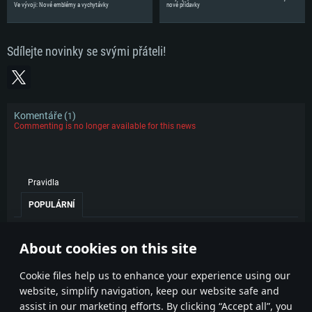
Ve vývoji: Nové emblémy a vychytávky
nové přídavky
Sdílejte novinky se svými přáteli!
Komentáře (
)
1
Commenting is no longer available for this news
Pravidla
POPULÁRNÍ
RastyCzech_zero
9. dubna 2020
1
About cookies on this site
V takové hře neexistuje esport.
1
Сookie files help us to enhance your experience using our
website, simplify navigation, keep our website safe and
assist in our marketing efforts. By clicking “Accept all”, you