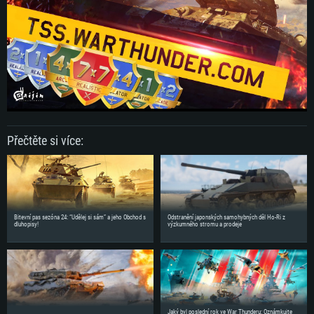
Přečtěte si více:
Bitevní pas sezóna 24: “Udělej si sám” a jeho Obchod s
Odstranění japonských samohybných děl Ho-Ri z
dluhopisy!
výzkumného stromu a prodeje
Jaký byl poslední rok ve War Thunderu: Oznámkujte