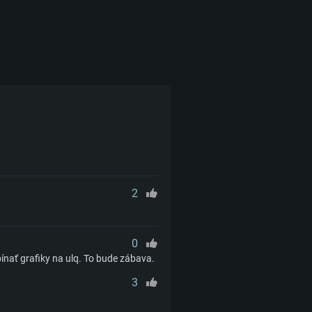
2
0
pínať grafiky na ulq. To bude zábava.
3