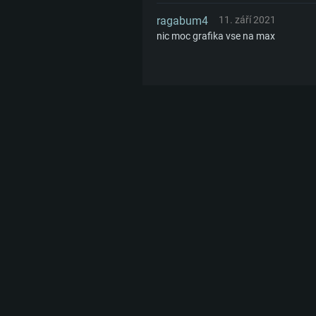
ragabum4
11. září 2021
nic moc grafika vse na max