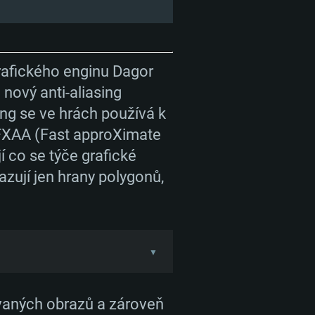
grafického enginu Dagor
 nový anti-aliasing
sing se ve hrách používá k
 FXAA (Fast approXimate
 co se týče grafické
zují jen hrany polygonů,
AVKY
▼
, kdy se snaží vyhledávat
Linux
trii. Díky tomu tento
ovaných obrazů a zároveň