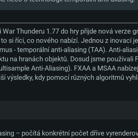
i War Thunderu 1.77 do hry přijde nová verze 
 to si říci, co nového nabízí. Jednou z inovací je
mus - temporální anti-aliasing (TAA). Anti-alia
ektu na hranách objektů. Dosud jsme používali
ltisample Anti-Aliasing). FXAA a MSAA nabízejí
í výsledky, kdy pomocí různých algoritmů vyhla
TÉMOVÉ POŽAD
zování hran, který pracuje s konečným obrazem
Mac
ny aniž by vzal v potaz hloubku obrazu a geome
iasing – počítá konkrétní počet dříve vyrender