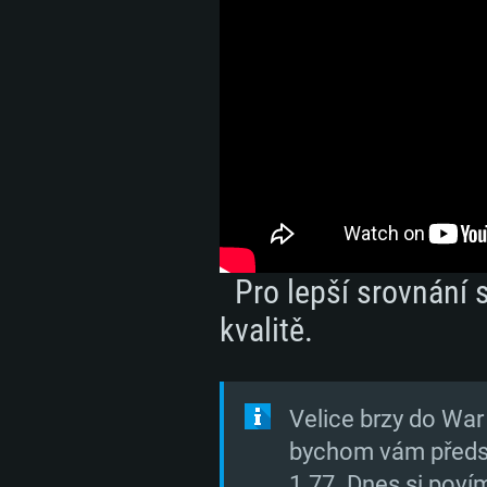
Pro lepší srovnání s
kvalitě.
Velice brzy do Wa
bychom vám předsta
1.77. Dnes si povím