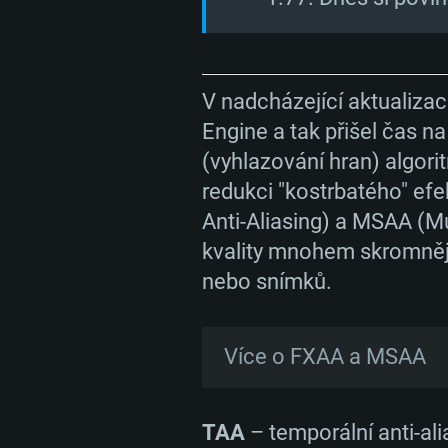
V nadcházející aktualizac
Engine a tak přišel čas na
(vyhlazování hran) algorit
redukci "kostrbatého" ef
Anti-Aliasing) a MSAA (Mu
kvality mnohem skromnějš
nebo snímků.
SYS
Více o FXAA a MSAA
FXAA
je algoritmus vyhla
PC
a následně vyhlazovat hra
TAA
– temporální anti-al