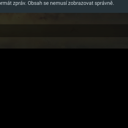
formát zpráv. Obsah se nemusí zobrazovat správně.