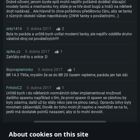
Dobré oživení, jenom byste spíš mohli nejdřív pořádně dodělat stávající
modely tanků a mechaniku hry, stále je ve hře dost bugů a hráči na některé
dost nadávají... Ale hlavně to chce pořádnou předělovou čáru, aby se tanky
z různých období vůbec nepotkávaly (2WW tanky s poválečnými...)
sidy1414
5. dubna 2017
2
Byla to paráda a určitě bych uvítal moderní tanky, ale nejdřív oddělte druho
válečné stroj od poválečných!!!!
spike_cz
5. dubna 2017
1
Zahřálo mě to u srdce :D
Bojovepleminko
5. dubna 2017
1
BR 14.3 T90a, myslím že se do BR 20 časem vejdeme, paráda jen tak dál.
FritoloCZ
5. dubna 2017
1
Určitě bych i do některých normálních bitev implementoval možnost
dalšího spawnu například s tím, že první spawn či spawn se zálohou by
byly zdarma, další už by stály něco (ale ne plnou cenu). Opravdu bitvy byly
mnohem zábavnější, člověk do toho mohl jít naplno a neohlížet se na to,
jestli má dostatek pointů nasazení, aby si to mohl dovolit.
More comments
About cookies on this site