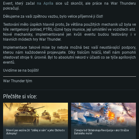
Event, který začal
na Apríla
sice už skončil, ale práce na War Thunderu
pokračují.
Děkujeme za vaši zpětnou vazbu, bylo velice příjemné ji číst!
Testování mělo úspěch hlavně proto, že většina použitých mechanik už byla ve
hře: rentgenový pohled, PTŘS, různé typy munice, její umístění ve vozidlech atd.
Nové mechaniky, implementované jen kvůli eventu budou testovány i v
hlavních módech hry War Thunder.
Implementace takové mise by nebyla možná bez vaší neustávající podpory,
kterou nám každodenně projevujete. Díky tisícům hráčů, kteří nám pomohli
otestovat stroje 9. úrovně. Byl to absolutní rekord v účasti co se týče aprílových
eventů.
Uvidíme se na bojišti!
War Thunder tým
Přečtěte si více:
Bitevní pas sezóna 24: “Udělej si sám” a jeho Obchod s
Získejte loď Okťabrskaja Revoljucija v akci Strážce
dluhopisy!
Baltského moře!