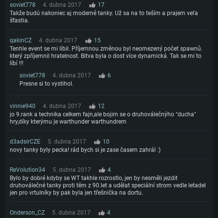
OS: Mac OS Big Sur 11.0 nebo novější
soviet778
4. dubna 2017
17
Doporučené
OS: Windows 10/11 (64bitový)
Takže budú nakoniec aj moderné tanky. Už sa na to teším a prajem veľa
Procesor: Core i7 (Intel Xeon není podporován)
Procesor: Intel Core i5 nebo Ryzen 5 3600 a lepší
šťastia.
OS: Ubuntu 20.04 64bit
Operační paměť: 8 GB
Operační paměť: 16 GB
Procesor: Intel Core i7
qakinCZ
4. dubna 2017
15
Grafická karta: Radeon Vega II nebo výkonnější s podporou Metal.
Grafická karta: podpora DirectX 11: Nvidia GeForce 1060 a lepší, Radeon R
Operační paměť: 16 GB
Tenhle event se mi líbil. Příjemnou změnou byl neomezený počet spawnů.
570 a lepší
Připojení: Širokopásmové připojení
který zpříjemnil hratelnost. Bitva byla o dost více dynamická. Tak se mi to
Grafická karta: NVIDIA 1060 s nejnovějšími proprietárními ovladači (ne
líbí !!!
Připojení: Širokopásmové připojení
Místo na disku: 62,2 GB
staršími, než půl roku) / srovnatelná karta AMD (Radeon RX 570) s
soviet778
4. dubna 2017
6
nejnovějšími proprietárními ovladači (ne staršími, než půl roku) a s
Místo na disku: 62,2 GB
podporou Vulcan.
Presne si to vystihol.
Připojení: Širokopásmové připojení
vinnie940
4. dubna 2017
12
Místo na disku: 62,2 GB
jo 9.rank a technika celkem fajn,ale bojim se o druhoválečnýho "ducha"
hry,díky kterýmu je warthunder warthundrem
d3adsirCZE
5. dubna 2017
10
novy tanky byly pecka! rád bych si je zase časem zahrál :)
ReVolution34
5. dubna 2017
4
Bylo by dobré kdyby se WT takhle rozrostlo, jen by nesměli jezdit
druhoválečné tanky proti těm z 90.let a udělat speciální strom vedle letadel
jen pro vrtulníky by pak byla jen třešnička na dortu.
Onderson_CZ
5. dubna 2017
4