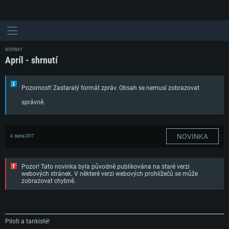
NOVINKY
Apríl - shrnutí
Pozornost! Zastaralý formát zpráv. Obsah se nemusí zobrazovat
správně.
NOVINKA
4. dubna 2017
Pozor! Tato novinka byla původně publikována na staré verzi
webových stránek. V některé verzi webových prohlížečů se může
zobrazovat chybně.
Piloti a tankisté!