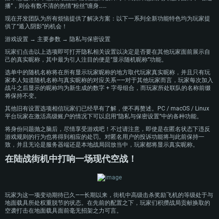
播”，则会有数不清的热情“粉丝”缠身……
现在开发团队为所有烦恼提供了解决方案：以下一系列全新功能特色均为玩家提
供了“遁入阴影”的机会！
游戏设置 → 主要参数 → 隐私与保密设置
玩家们点击以上选项即可打开隐私相关设置以决定是否要在其他玩家面前展示自
己的真实昵称，其中最为引人注目的便是“显示随机昵称”功能。
选单中的随机名称将在所有显示玩家昵称的地方取代玩家真实昵称，并且只有玩
家本人知道随机名称与真实昵称的对应关系——对于其他玩家而言，玩家每次加入
战斗之后显示的昵称均为新生成的数字 + 字母组合，而玩家所处联队的名称前缀
将保持不变。
其他旧有设置选项相信玩家们已经早有了解，便不再赘述。PC / macOS / Linux
平台玩家在激活高级账户的情况下可以启用“隐私与保密设置”中的各种功能。
将身份问题抛之脑后，尽情享受游戏吧！不过请注意，即使是在匿名状态下违反
游戏规则的行为也将得到相应的处罚。对匿名用户的投诉功能将与此前保持一
致，并且无论是服务器端还是本地战局回放当中，玩家都将显示真实昵称。
在陆战街机中打响一场现代空战！
配置要求
玩家为这一项变动期待已久——长期以来，街机中高级击杀奖励飞机的等级处于与
地面载具所处权重脱节的状态。在先前的配置之下，玩家们积攒战局贡献换取的
空袭打击在地面载具面前毫无招架之力可言。
PC平台
MAC平台