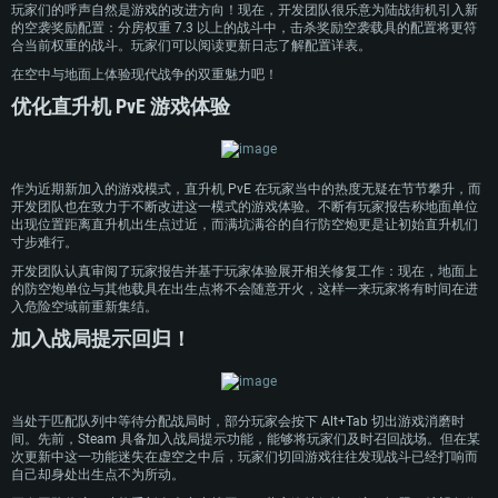
玩家们的呼声自然是游戏的改进方向！现在，开发团队很乐意为陆战街机引入新
Linux平台
的空袭奖励配置：分房权重 7.3 以上的战斗中，击杀奖励空袭载具的配置将更符
合当前权重的战斗。玩家们可以阅读更新日志了解配置详表。
最低配置
最低配置
最低配置
在空中与地面上体验现代战争的双重魅力吧！
操作系统：Windows 10 (64位)
操作系统：Mac OS Big Sur 11.0 或更新版本
操作系统：大部分现代 64 位 Linux 系统发行版
优化直升机 PvE 游戏体验
处理器：双核 2.2 GHz
处理器：Core i7，至少需要 2.2GHz (不支持Intel Xeon系列)
处理器：双核 2.4 GHz
内存大小：4GB
内存大小：6 GB
内存大小：4 GB
图形处理器：DirectX 11 级别的显卡 - AMD Radeon 77XX / NVIDIA GeForce
图形处理器: Intel Iris Pro 5200 (Mac) 或同等水平的 AMD / Nvidia显卡 (游戏
图形处理器：NVIDIA GTX 660 及最新显卡驱动 (至少为半年以内的版本) 或同
作为近期新加入的游戏模式，直升机 PvE 在玩家当中的热度无疑在节节攀升，而
GTX 660 (游戏支持的解析度最低为720P)
支持的解析度最低为720P)
等水平的 AMD 显卡及最新的显卡驱动 (至少为半年以内的版本)。游戏支持的
开发团队也在致力于不断改进这一模式的游戏体验。不断有玩家报告称地面单位
解析度最低为720P。显卡需要支持Vulkan API
出现位置距离直升机出生点过近，而满坑满谷的自行防空炮更是让初始直升机们
网络：宽带网络连接
网络：宽带网络连接
寸步难行。
网络：宽带网络连接
硬盘空间：23.1 GB (极简客户端)
硬盘空间: 22.1 GB (极简客户端)
开发团队认真审阅了玩家报告并基于玩家体验展开相关修复工作：现在，地面上
硬盘空间: 22.1 GB (极简客户端)
的防空炮单位与其他载具在出生点将不会随意开火，这样一来玩家将有时间在进
推荐配置
推荐配置
入危险空域前重新集结。
推荐配置
加入战局提示回归！
操作系统：Windows 10 / 11 (64位)
操作系统：Mac OS Big Sur 11.0 或更新版本
操作系统：Ubuntu 20.04 64位
处理器：英特尔 Core i5 或 Ryzen 5 3600 及以上
处理器：Core i7 (不支持Intel Xeon系列)
处理器：Intel Core i7
内存大小: 16 GB 或更高
内存大小：8 GB
内存大小: 16 GB
当处于匹配队列中等待分配战局时，部分玩家会按下 Alt+Tab 切出游戏消磨时
图形处理器：DirectX 11 及以上级别的显卡 - Nvidia GeForce GTX1060 /
图形处理器：Radeon Vega II或更高，需要支持Metal
间。先前，Steam 具备加入战局提示功能，能够将玩家们及时召回战场。但在某
AMD Radeon RX 570 同等级及更高
图形处理器：NVIDIA GTX 1060 与最新显卡驱动 (至少为半年以内的版本) 或
次更新中这一功能迷失在虚空之中后，玩家们切回游戏往往发现战斗已经打响而
网络：宽带网络连接
同等水平的 AMD 显卡 (如 Radeon RX 570) 及最新的显卡驱动 (至少为半年以
自己却身处出生点不为所动。
网络：宽带网络连接
内的版本)。
硬盘空间：62.2 GB (完整客户端)