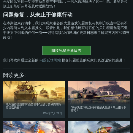
开发团队将这一功能重新自虚空中找回，一劳永逸地解决了这一问题。希望各位
硬盘空间: 75.9 GB (完整客户端)
网络：宽带网络连接
战士们能听从号召及时返回战场！
硬盘空间：62.2 GB (完整客户端)
问题修复，从未止于健康行动
在本期健康行动中，我们为玩家准备的大量游戏问题修复与机制升级当中还有不
少内容尚未列入本篇推文。尽管如此，我们相信玩家对它们的关注程度丝毫不亚
于正文中列出的任何一项——记得阅读我们详细的更新日志来了解完整内容和调整
改动！
阅读完整更新日志
我们再次向通过全新的
问题反馈网站
提交问题报告的玩家们表达诚挚的感谢！
阅读更多:
战斗通行证新赛季“自己动手”上线，奖券商店阵
容现已揭晓！
“钢铁洪流”杯社区锦标赛战火重燃！马上报名参
赛吧！
2026 年 7 月 20 日