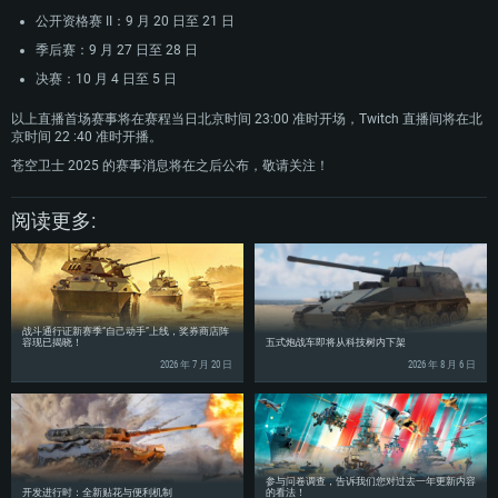
公开资格赛 II：9 月 20 日至 21 日
季后赛：9 月 27 日至 28 日
决赛：10 月 4 日至 5 日
以上直播首场赛事将在赛程当日北京时间 23:00 准时开场，Twitch 直播间将在北
京时间 22 :40 准时开播。
苍空卫士 2025 的赛事消息将在之后公布，敬请关注！
阅读更多:
战斗通行证新赛季“自己动手”上线，奖券商店阵
容现已揭晓！
五式炮战车即将从科技树内下架
2026 年 7 月 20 日
2026 年 8 月 6 日
参与问卷调查，告诉我们您对过去一年更新内容
开发进行时：全新贴花与便利机制
的看法！