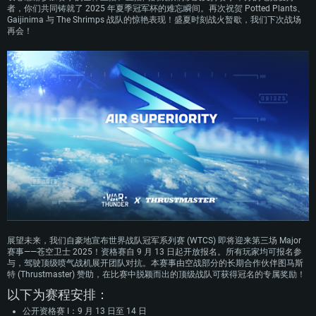
操作系统：Windows 10 (64位)
操作系统：Mac OS Big Sur 11.0 或更新版本
操作系统：大部分现代 64 位 Linux 系统发行版
者，你们共同铸就了 2025 年夏季冠军杯的难忘瞬间。再次祝贺 Potted Plants、
处理器：双核 2.2 GHz
处理器：Core i7，至少需要 2.2GHz (不支持Intel Xeon系列)
处理器：双核 2.4 GHz
Gaijinima 与 The Shrimps 战队的惊艳表现！盛夏时刻战火暂歇，我们下次战场
再会！
内存大小：4GB
内存大小：6 GB
内存大小：4 GB
图形处理器：DirectX 11 级别的显卡 - AMD Radeon 77XX / NVIDIA GeForce
图形处理器: Intel Iris Pro 5200 (Mac) 或同等水平的 AMD / Nvidia显卡 (游戏
图形处理器：NVIDIA GTX 660 及最新显卡驱动 (至少为半年以内的版本) 或同
GTX 660 (游戏支持的解析度最低为720P)
支持的解析度最低为720P)
等水平的 AMD 显卡及最新的显卡驱动 (至少为半年以内的版本)。游戏支持的
解析度最低为720P。显卡需要支持Vulkan API
网络：宽带网络连接
网络：宽带网络连接
网络：宽带网络连接
硬盘空间：23.1 GB (极简客户端)
硬盘空间: 22.1 GB (极简客户端)
硬盘空间: 22.1 GB (极简客户端)
推荐配置
推荐配置
推荐配置
操作系统：Windows 10 / 11 (64位)
操作系统：Mac OS Big Sur 11.0 或更新版本
操作系统：Ubuntu 20.04 64位
处理器：英特尔 Core i5 或 Ryzen 5 3600 及以上
处理器：Core i7 (不支持Intel Xeon系列)
处理器：Intel Core i7
内存大小: 16 GB 或更高
内存大小：8 GB
内存大小: 16 GB
图形处理器：DirectX 11 及以上级别的显卡 - Nvidia GeForce GTX1060 /
图形处理器：Radeon Vega II或更高，需要支持Metal
AMD Radeon RX 570 同等级及更高
图形处理器：NVIDIA GTX 1060 与最新显卡驱动 (至少为半年以内的版本) 或
网络：宽带网络连接
同等水平的 AMD 显卡 (如 Radeon RX 570) 及最新的显卡驱动 (至少为半年以
网络：宽带网络连接
展望未来，我们自豪地宣布世界战队冠军系列赛 (WTCS) 即将迎来第三场 Major
内的版本)。
硬盘空间：62.2 GB (完整客户端)
赛事——苍空卫士 2025！资格赛自 9 月 13 日起开放报名。所有玩家均可报名参
硬盘空间: 75.9 GB (完整客户端)
网络：宽带网络连接
与，驾驶顶级喷气战机展开团队对抗。本赛事由空战部分的长期合作伙伴图马斯
特 (Thrustmaster) 赞助，在比赛中脱颖而出的顶级战队可获得冠名的专属奖励！
硬盘空间：62.2 GB (完整客户端)
以下为赛程安排：
公开资格赛 I：9 月 13 日至 14 日