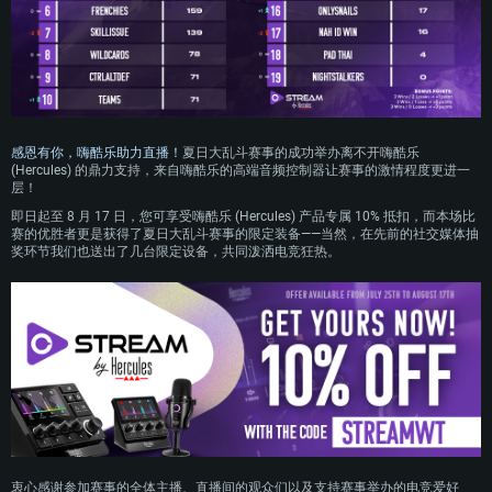
感恩有你，嗨酷乐助力直播！
夏日大乱斗赛事的成功举办离不开嗨酷乐
(Hercules) 的鼎力支持，来自嗨酷乐的高端音频控制器让赛事的激情程度更进一
层！
即日起至 8 月 17 日，您可享受嗨酷乐 (Hercules) 产品专属 10% 抵扣，而本场比
赛的优胜者更是获得了夏日大乱斗赛事的限定装备——当然，在先前的社交媒体抽
奖环节我们也送出了几台限定设备，共同泼洒电竞狂热。
配置要求
PC平台
MAC平台
Linux平台
最低配置
最低配置
最低配置
衷心感谢参加赛事的全体主播、直播间的观众们以及支持赛事举办的电竞爱好