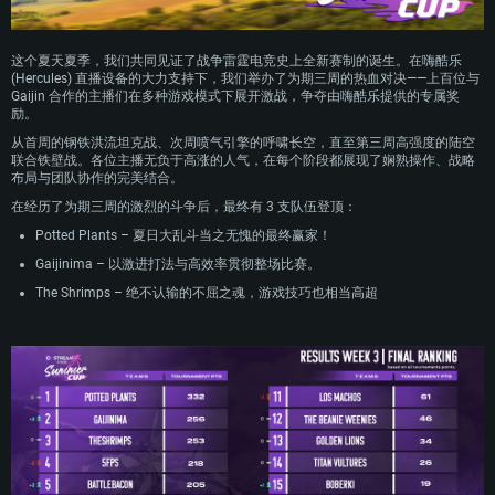
这个夏天夏季，我们共同见证了战争雷霆电竞史上全新赛制的诞生。在嗨酷乐
(Hercules) 直播设备的大力支持下，我们举办了为期三周的热血对决——上百位与
Gaijin 合作的主播们在多种游戏模式下展开激战，争夺由嗨酷乐提供的专属奖
励。
从首周的钢铁洪流坦克战、次周喷气引擎的呼啸长空，直至第三周高强度的陆空
联合铁壁战。各位主播无负于高涨的人气，在每个阶段都展现了娴熟操作、战略
布局与团队协作的完美结合。
在经历了为期三周的激烈的斗争后，最终有 3 支队伍登顶：
Potted Plants – 夏日大乱斗当之无愧的最终赢家！
Gaijinima – 以激进打法与高效率贯彻整场比赛。
The Shrimps – 绝不认输的不屈之魂，游戏技巧也相当高超