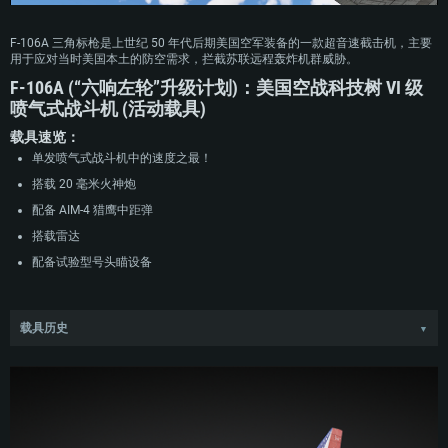
F-106A 三角标枪是上世纪 50 年代后期美国空军装备的一款超音速截击机，主要
用于应对当时美国本土的防空需求，拦截苏联远程轰炸机群威胁。
F-106A (“六响左轮”升级计划)：美国空战科技树 VI 级
喷气式战斗机 (活动载具)
载具速览：
单发喷气式战斗机中的速度之最！
搭载 20 毫米火神炮
配备 AIM-4 猎鹰中距弹
搭载雷达
配备试验型号头瞄设备
载具历史
▼
F-106“三角标枪”是 F-102“三角箭”的直接改进型号。康维尔公司标志性的三角翼
布局在 F-106 上得到了进一步完善，同时换装动力更强的普惠 J75 发动机，以及
配备整合自动化拦截引导功能的休斯 MA-1 火控系统。作为冷战高峰时期的产
物，三角标枪专为高速高空拦截任务设计，最高飞行速度超过 2 马赫。作为应对
大规模轰炸机群的核心防空武器，F-106A 可挂载配备核战斗部的无制导 AIR-2 妖
怪火箭弹及 AIM-4 猎鹰空对空导弹。F-106 三角标枪于 1959 年入役，迅速成为