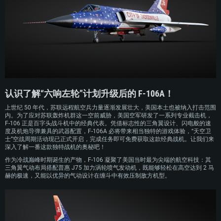
上世纪 60 年代北美防空体系的中坚力量。
上世纪 70 年代，得益于越南战争期间取得的实战经验，美国空军决定对 F-106
展开代号“六响左轮”的升级改进项目。该项目在机体内置对空火箭弹仓处加装了 1
门 20 毫米 M61 火神炮，以此加强战机的近距距接战能力，同时换装新型座舱盖
以改善飞行员视野。
至 70 年代后期时，随着美国空军防空战略的重心转移，外加多用途战机理念兴
起，F-106A 逐步退出现役。上世纪 80-90 年代期间，大量退役机体被改装为靶机
用于导弹测试，另有部分机体被作为珊瑚床沉入墨西哥湾。
认识了解“六响左轮”计划升级后的 F-106A！
上世纪 50 年代，苏联远程航空兵力量逐渐发展壮大，美国本土也被纳入打击范围
内。为了应对苏联轰炸机群这一空前威胁，美国空军研发了一系列专业截击机，
F-106 正是百字头战斗机中的经典代表。凭借标志性的三角翼设计、闪电般的速
度及机炮导弹兼具的武器配置，F-106A 必将带来相当独特的游戏体验，“天空卫
士”空战周期活动现已正式开启，完成任务即可免费获取这款经典战机。让我们来
深入了解一番这款独特战机的奥秘吧！
作为冷战巅峰时期诞生的产物，F-106 凝聚了美国当时最为尖端的航空科技：其
三角翼气动布局搭配普惠 J75 加力涡轮喷气发动机，既能够轻松在高空达到 2 马
赫的极速，又能以优异的气动设计在缠斗中有效压制敌方机型。