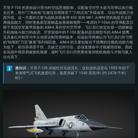
尽管 F-106 的原始设计受当时空战思潮影响，仅配备空对空火箭与导弹以执行截
击任务，部分“三角标枪”在服役后期接受了“六响左轮”升级改装，综合作战能力全
面升级。这一方案的主要为战机加装备弹 650 发的 M61 火神转管机炮提升近距
离接战能力，同时更换新型座舱盖改善座舱视野——考虑到 F-106A 的导弹配置仅
限于美国空军最早装备的 AIM-4 系列空对空导弹，飞行员们肯定欢迎一切能够提
升机炮格斗能力的改进。尽管游戏中的 F-106 配备的是后期型号的 AIM-4 猎鹰，
且具备红外制导与半主动雷达制导两种版本，但该款导弹难以与飞行员们所习惯
的“响尾蛇”乃至“麻雀”系列相匹敌。AIM-4 的主要短板在于猎鹰的过载机动能力较
为低下，相当容易受干扰，且缺乏近炸引信，必须直接命中才能摧毁目标。因此
在实战中很容易被敌机规避，届时飞行员们仍然要依靠传统机炮格斗才能与敌人
分出高下。
趣知识：
尽管 F-106 未能经历实战洗礼，这款战机还是在 1959 年创下
配置要求
单发喷气式飞机速度纪录，速度突破了 1540 英里/时 (约 2478 千米/
时)！
PC平台
MAC平台
Linux平台
最低配置
最低配置
最低配置
操作系统：Windows 10 (64位)
操作系统：Mac OS Big Sur 11.0 或更新版本
操作系统：大部分现代 64 位 Linux 系统发行版
处理器：双核 2.2 GHz
处理器：Core i7，至少需要 2.2GHz (不支持Intel Xeon系列)
处理器：双核 2.4 GHz
内存大小：4GB
内存大小：6 GB
内存大小：4 GB