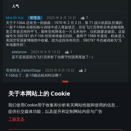
人气
Mon3tr Kal
管理员
2025 年 8 月 13 日
7
关于 F-106A 还有另一则插曲：1970 年 2 月 2 日，第 71 战斗机联队所属的
一架 F-106A 在模拟格斗训练中进入尾旋状态，但在飞行员弹射后奇迹般地恢
复正常姿态维持平飞，最终安然降落在一片玉米地中，仅机腹蒙皮破损。这架
编号为 580787 的 F-106 经简单维修后归队，最终于 1988 年退役，机体进入
美国空军国家博物馆中收藏。因为这段传奇经历，580787 号也被戏称为“玉
米地轰炸机”。
aileisnow
2025 年 8 月 13 日
1
是不是就是因为飞行员弹射了动量守恒脱离尾旋了- -）
霄勇曌圣_ValiantSage
2025 年 8 月 13 日
2
F-106出了，苏-15截击机何时出啊？
1
关于本网站上的 Cookie
我们使用Cookie用于收集和分析有关网站性能和使用的信息，
提供社交媒体功能，以及提升和定制网站内容与广告
了解更多