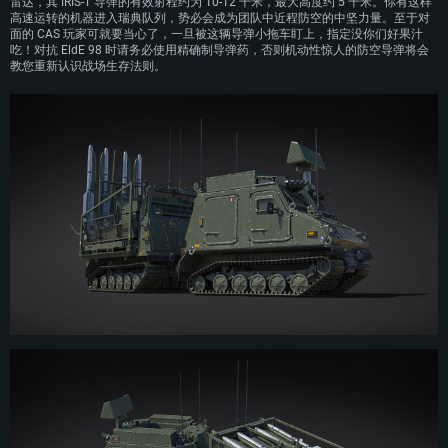
雷达，其 IRIS-T 导弹的有效射程约为 10-12 千米，最大高度约 5 千米。你有这样
高速运转的机器进入瑞典队列，势必会成为团队中近程防空的中坚力量。至于对
面的 CAS 玩家可就要当心了，一旦被这辆导弹小拖车盯上，指定没你们好果汁
吃！对抗 EldE 98 时请务必使用精确制导弹药，否则机动性惊人的防空导弹将会
教您重新认识战场生存法则。