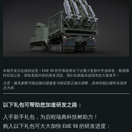
Linux平台
最低配置
最低配置
最低配置
操作系统：Windows 10 (64位)
操作系统：Mac OS Big Sur 11.0 或更新版本
操作系统：大部分现代 64 位 Linux 系统发行版
处理器：双核 2.2 GHz
处理器：Core i7，至少需要 2.2GHz (不支持Intel Xeon系列)
处理器：双核 2.4 GHz
内存大小：4GB
内存大小：6 GB
内存大小：4 GB
图形处理器：DirectX 11 级别的显卡 - AMD Radeon 77XX / NVIDIA GeForce
图形处理器: Intel Iris Pro 5200 (Mac) 或同等水平的 AMD / Nvidia显卡 (游戏
图形处理器：NVIDIA GTX 660 及最新显卡驱动 (至少为半年以内的版本) 或同
GTX 660 (游戏支持的解析度最低为720P)
支持的解析度最低为720P)
等水平的 AMD 显卡及最新的显卡驱动 (至少为半年以内的版本)。游戏支持的
解析度最低为720P。显卡需要支持Vulkan API
网络：宽带网络连接
网络：宽带网络连接
网络：宽带网络连接
硬盘空间：23.1 GB (极简客户端)
硬盘空间: 22.1 GB (极简客户端)
本期开发日志就到这里！EldE 98 防空系统将在下次重大更新中开放研发，敬请期
硬盘空间: 22.1 GB (极简客户端)
待后续公告，获取更新内容的更多消息。我们在新版本战场等您大显身手！
推荐配置
推荐配置
推荐配置
注意：载具参数可能会随问题修复与错误更正做出调整，具体性能以最终实装状
态为准。
操作系统：Windows 10 / 11 (64位)
操作系统：Mac OS Big Sur 11.0 或更新版本
操作系统：Ubuntu 20.04 64位
处理器：英特尔 Core i5 或 Ryzen 5 3600 及以上
处理器：Core i7 (不支持Intel Xeon系列)
处理器：Intel Core i7
以下礼包可帮助您加速研发之路：
内存大小: 16 GB 或更高
内存大小：8 GB
内存大小: 16 GB
图形处理器：DirectX 11 及以上级别的显卡 - Nvidia GeForce GTX1060 /
图形处理器：Radeon Vega II或更高，需要支持Metal
入手新手礼包，为启程瑞典科技树助力！
AMD Radeon RX 570 同等级及更高
图形处理器：NVIDIA GTX 1060 与最新显卡驱动 (至少为半年以内的版本) 或
网络：宽带网络连接
同等水平的 AMD 显卡 (如 Radeon RX 570) 及最新的显卡驱动 (至少为半年以
网络：宽带网络连接
购入以下礼包可大大加快 EldE 98 的研发进度：
内的版本)。
硬盘空间：62.2 GB (完整客户端)
硬盘空间: 75.9 GB (完整客户端)