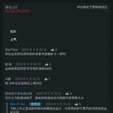
评论 (
)
评论将处于预审核状态
7
此公告已停止评论
规则
人气
SlavTime
2025 年 5 月 20 日
2
所以这东西在倒车的时候要考虑像欧卡一样吗
豹 豹
2025 年 5 月 20 日
2
会给德系发同型号导弹的顶级AA吗
乌麟
2025 年 5 月 20 日
1
哟 当年在兵器知识上看到过
税务联产承包责任制
2025 年 5 月 20 日
0
为什么飞机燃油耗尽，敌机的机炮攻击仍然能引发熊熊大火
Mon3tr Kal
管理员
2025 年 5 月 20 日
6
飞机上不止是油箱管路内的燃油会起火，冷却系统和引擎内的润滑油也会
起火的