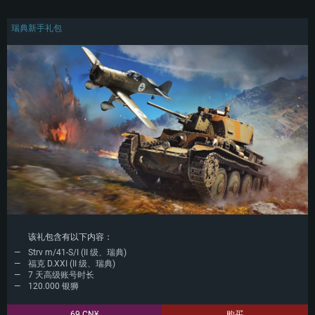
网络：宽带网络连接
硬盘空间：62.2 GB (完整客户端)
瑞典新手礼包
该礼包含有以下内容：
Strv m/41-S/I (II 级、瑞典)
福克 D.XXI (II 级、瑞典)
7 天高级账号时长
120.000 银狮
69 CN¥
购买