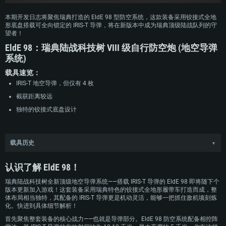
本期开发日志将聚焦瑞典打造的 EldE 98 型防空系统，这款装备采用铰接式全地
形底盘搭载可全向锁定的 IRIS-T 导弹，将在新版本中成为瑞典顶级陆战队列的守
望者！
EldE 98：瑞典陆战科技树 VIII 级自行防空炮 (地空导弹
系统)
载具速览：
IRIS-T 地空导弹，但仅有 4 枚
截获距离较远
独特的铰接式底盘设计
载具历史
▼
在欧洲中近程 IRIS 导弹研发计划中，瑞典也扮演了相当重要的角色，该型导弹旨
在替代老旧的 RBS 70 防空系统。整套防空系统由多辆特种车辆及指挥单元构成，
认识了解 EldE 98！
其中核心装备为 Eldenhet 98 地空导弹系统——该系统整合了配备雷达的指挥舱段
与牵引式 IRIS-T SL 地空导弹发射拖车。
瑞典陆战科技树全新顶级地空导弹系统——搭载 IRIS-T 导弹的 EldE 98 即将随下个
版本更新加入游戏！这套装备采用瑞典特色的铰接式全地形履带车打造而成，整
Eldenhet 98 防空导弹系统原型车于 2016 年 8 月首次公开亮相，正值瑞典空军在
体布局相当独特，其配备的 IRIS-T 导弹更是机动灵活，能够一把抓住敌机顷刻炼
马尔默空军基地举行成立 90 周年纪念活动之际。
化。快进到具体细节解析！
首先聚焦整套装备的核心战力——也就是导弹部分。EldE 98 防空系统配备相控阵