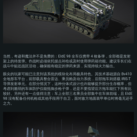
当然，奇迹和魔法并不是免费的：EldE 98 全车仅携带 4 枚备弹，全部都是发射
架上的待发弹。作战时必须依托据点补给或及时使用弹药箱功能。建议车长们在
战斗中贴近战区活动，确保能有稳定的弹药来源，实现持续火力输出。
眼尖的玩家可能已注意到该系统的模块化布局极具特色。其技术基础源自 Bv410
全地形车平台，前部载具整合雷达、乘员舱及动力系统，后部拖车则搭载 IRIS-T
导弹发射单元。在部分情况下，这种分体式设计也许能够提升部分生存概率，但
考虑到脆弱的车体防护仅能抵御步枪子弹，还是不要指望后方拖车能扛下所有比
较好。另外还有一点值得注意：车上全部三名乘员全部集中在车体前端，且 EldE
98 没有配备任何机枪或其他手段用于自卫，面对敌方地面装甲单位时将毫无还手
之力。