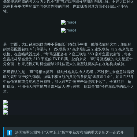
毫米舰炮构成的强大火力足以令“鹰”与游戏中部分早期巡洋舰比肩。不过大口径火
操作系统：Windows 10 (64位)
操作系统：Mac OS Big Sur 11.0 或更新版本
操作系统：大部分现代 64 位 Linux 系统发行版
炮在具备更优秀的威力与弹道性能的同时，也意味着射速方面必须做出小小牺
牲。
处理器：双核 2.2 GHz
处理器：Core i7，至少需要 2.2GHz (不支持Intel Xeon系列)
处理器：双核 2.4 GHz
内存大小：4GB
内存大小：6 GB
内存大小：4 GB
图形处理器：DirectX 11 级别的显卡 - AMD Radeon 77XX / NVIDIA GeForce
图形处理器: Intel Iris Pro 5200 (Mac) 或同等水平的 AMD / Nvidia显卡 (游戏
图形处理器：NVIDIA GTX 660 及最新显卡驱动 (至少为半年以内的版本) 或同
GTX 660 (游戏支持的解析度最低为720P)
支持的解析度最低为720P)
等水平的 AMD 显卡及最新的显卡驱动 (至少为半年以内的版本)。游戏支持的
解析度最低为720P。显卡需要支持Vulkan API
网络：宽带网络连接
网络：宽带网络连接
另一方面，大口径主炮群也并不是舰长们在战斗中唯一能够依靠的火力：舰艇的
网络：宽带网络连接
硬盘空间：23.1 GB (极简客户端)
硬盘空间: 22.1 GB (极简客户端)
副武器配置包括 4 门单装与 1 门双联装 37 毫米炮以及 2 座双联装 13.2 毫米防空
硬盘空间: 22.1 GB (极简客户端)
机枪。在直瞄武器之外，“鹰”号还配备有 2 座三联装 550 毫米鱼雷发射管，每条
鱼雷战斗部当量为 310 千克的 TNT 炸药。总的来说，“鹰”号驱逐舰的火力配置十
推荐配置
推荐配置
分全面，如果把握好时机也能够对吨位更大的重型舰艇实实在在地构成威胁。
推荐配置
操作系统：Windows 10 / 11 (64位)
操作系统：Mac OS Big Sur 11.0 或更新版本
不可否认的是，“鹰”号相当灵巧，机动性也足以令人称道，不过反过来也意味着舰
操作系统：Ubuntu 20.04 64位
艇的装甲防护较为薄弱。游戏中驱逐舰的共同信条便是“速度即生命”，如果在战斗
处理器：英特尔 Core i5 或 Ryzen 5 3600 及以上
处理器：Core i7 (不支持Intel Xeon系列)
中放低速度或是舵机意外损毁，那么通常距离被击沉也就不远了。全速航行，适
处理器：Intel Core i7
内存大小: 16 GB 或更高
内存大小：8 GB
时机动，利用强大的主炮与鱼雷对敌人进行袭扰，这就是“鹰”号在海战中的战斗之
内存大小: 16 GB
道。
图形处理器：DirectX 11 及以上级别的显卡 - Nvidia GeForce GTX1060 /
图形处理器：Radeon Vega II或更高，需要支持Metal
AMD Radeon RX 570 同等级及更高
图形处理器：NVIDIA GTX 1060 与最新显卡驱动 (至少为半年以内的版本) 或
网络：宽带网络连接
同等水平的 AMD 显卡 (如 Radeon RX 570) 及最新的显卡驱动 (至少为半年以
网络：宽带网络连接
内的版本)。
硬盘空间：62.2 GB (完整客户端)
硬盘空间: 75.9 GB (完整客户端)
网络：宽带网络连接
硬盘空间：62.2 GB (完整客户端)
法国海军公测将于“天空卫士”版本更新发布后的重大更新之一正式开