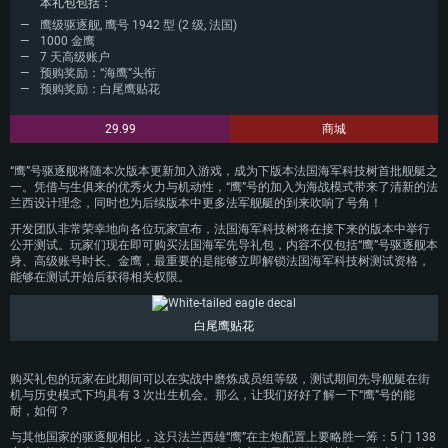
本礼包包括：
与马赛之间往来的运输船队。该舰参加了法国海军于 1940 年 6 月对热亚那发起
的突袭行动，并在战斗中抵挡了意大利鱼雷艇的数次袭扰。数天后，法国宣布停
鹰级驱逐舰, 鹰号 1942 型 (2 级, 法国)
战，舰艇随即加入维希法国海军对新政府宣誓效忠。
1000 金鹰
7 天高级账户
1942 年盟军登陆北非，德国随即着手吞并维希法国控制下的非占领区，并企图夺
预购奖励：“海鹰”头衔
取土伦军港内剩余法军舰艇的指挥权。为了避免舰艇落入德军手中，法军司令官
预购奖励：白尾鹰贴花
命令水兵自行凿沉港内所有舰艇，其中就包括“鹰”号驱逐舰。1942 年 11 月，土
伦港内绝大多数舰艇执行了这一命令，“鹰”号也因此失去战斗力。尽管意大利方面
尝试将其重新浮起进行修复，但舰体最终毁于 1943 年 11 月美军对土伦港发动的
29.99
商城
空袭之中。
“鹰”号驱逐舰将随本次版本更新加入游戏，成为下版本法国海军科技树首批舰艇之
一。凭借与生俱来的优秀火力与机动性，“鹰”号的加入为海战模式带来了清新的法
兰西设计理念，同时也为后续版本中更多法军舰艇的到来吹响了号角！
开发团队非常荣幸地向各位玩家宣布，法国海军科技树将在接下来的版本中举行
公开测试。玩家们现在即可购买法国海军先导礼包，内容不仅包括“鹰”号驱逐舰本
身、高级账号时长、金鹰，最重要的是能够立即解锁法国海军科技树测试资格，
能够在测试开始后获得相关权限。
配置要求
白尾鹰贴花
PC平台
MAC平台
购买礼包的玩家在此期间可以在实战中磨炼成员组等级，测试期间先导舰艇在街
Linux平台
机与历史模式下均具有 3 次出生机会。那么，让我们好好了解一下“鹰”号的能
耐，如何？
最低配置
最低配置
最低配置
与其他国家的驱逐舰相比，这只法兰西雄“鹰”在主炮配置上要略胜一筹：5 门 138