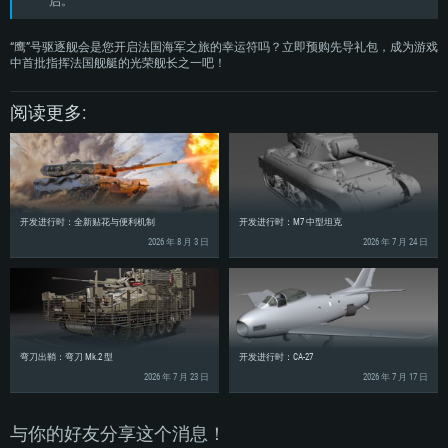
启。
“鹰”号驱逐舰会是您开启法国海军之旅的幸运符吗？立即预购先导礼包，成为游戏
中首批指挥法国舰艇的光荣舰长之一吧！
阅读更多:
开发进行时：全新贴花与便利机制
开发进行时：M7 中型坦克
2026 年 8 月 3 日
2026 年 7 月 24 日
弯刀出鞘：弯刀 Mk.2 型
开发进行时：CA-27
2026 年 7 月 23 日
2026 年 7 月 17 日
与你的好友分享这个消息！