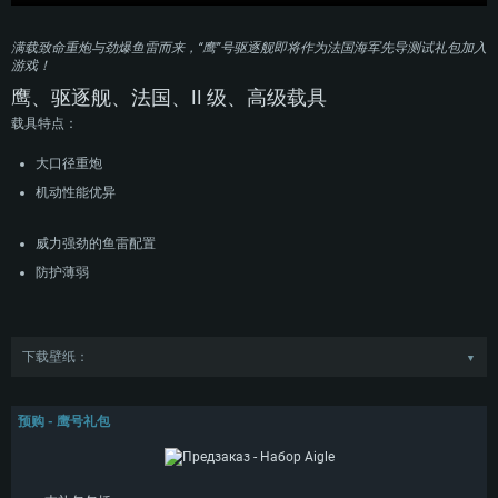
满载致命重炮与劲爆鱼雷而来，“鹰”号驱逐舰即将作为法国海军先导测试礼包加入
游戏！
鹰、驱逐舰、法国、II 级、高级载具
载具特点：
大口径重炮
机动性能优异
威力强劲的鱼雷配置
防护薄弱
下载壁纸：
▼
“鹰”级驱逐舰设计于上世纪 20 年代后期，是“猎豹”级驱逐舰的后继型号，在继承
了后者的主要技术特点的同时在动力系统与武器装备方面进行了小幅改进。全系
列首舰“鹰”号于 20 年代末开工建造，并于 1931 年 2 月正式下水。舰艇于 1932
预购 - 鹰号礼包
年完工，随后加入法国海军服役，并在 1939 年 9 月第二次世界大战爆发后开启
了颇具波折的服役生涯。
战争爆发后，“鹰”号主要在大西洋上承担主力舰护航任务，此外还负责保护在北非