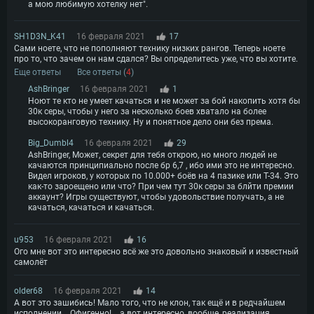
а мою любимую хотелку нет".
SH1D3N_K41
16 февраля 2021
17
Сами ноете, что не пополняют технику низких рангов. Теперь ноете
про то, что зачем он нам сдался? Вы определитесь уже, что вы хотите.
Еще ответы
Все ответы (
4
)
AshBringer
16 февраля 2021
1
Ноют те кто не умеет качаться и не может за бой накопить хотя бы
30к серы, чтобы у него за несколько боев хватало на более
высокоранговую технику. Ну и понятное дело они без према.
Big_Dumbl4
16 февраля 2021
29
AshBringer, Может, секрет для тебя открою, но много людей не
качаются принципиально после бр 6,7 , ибо ими это не интересно.
Видел игроков, у которых по 10.000+ боёв на 4 пазике или Т-34. Это
как-то зароещено или что? При чем тут 30к серы за блйти премии
аккаунт? Игры существуют, чтобы удовольствие получать, а не
качаться, качаться и качаться.
u953
16 февраля 2021
16
Ого мне вот это интересно всё же это довольно знаковый и известный
самолёт
older68
16 февраля 2021
14
А вот это зашибись! Мало того, что не клон, так ещё и в редчайшем
исполнении... Офигенно! ...а вот интересно, вообще, реализация