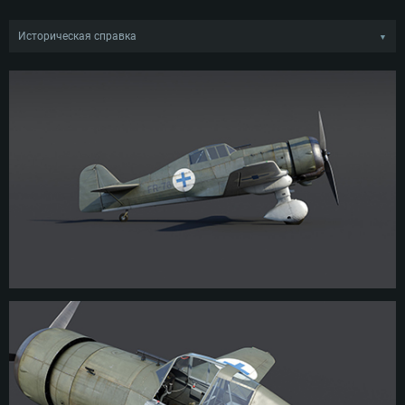
Историческая справка
▼
Разработка будущего Fokker D.XXI началась в конце 1934 года —
инженеры компании Fokker хотели создать современный истребитель, в
котором были бы реализованы последние достижения авиационных
технологий. В 1935 году ВВС Нидерландов заказали строительство
прототипа для своих ост-индских частей, так как сочли самолёт
подходящим для защиты заокеанских нидерландских владений.
Первый полёт, состоявшийся в 1936 году, оказался довольно
многообещающим. Однако вскоре будущее Fokker D.XXI оказалось под
угрозой из-за изменения доктрины ВВС Нидерландов. В связи с этим
компания Fokker стала продвигать самолёт на экспортном рынке,
надеясь найти покупателей за рубежом.
Интерес к проекту проявили Дания и Финляндия — они хотели
приобрести не только готовые самолёты, но и права на их постройку.
Одновременно интерес к самолёту возродился и в Нидерландах,
благодаря чему в 1937 году стартовало его производство.
Несмотря на то, что Fokker D.XXI разработали в Нидерландах, главным
производителем и эксплуатантом самолёта стала Финляндия. Финские
Fokker (около ⅔ от всех D.XXI) проявили себя в советско-финских войнах
1939–1940 и 1941–1944 годов, хотя в последней войне и не очень ярко
из-за своего устаревания. Нидерландские Fokker также дали отпор
немецкому вторжению в мае 1940 года, сбив несколько вражеских
самолётов, в том числе превосходящие их Messerschmitt Bf 109. В общей
сложности было построено около 150 D.XXI, а финскими ВВС самолёт