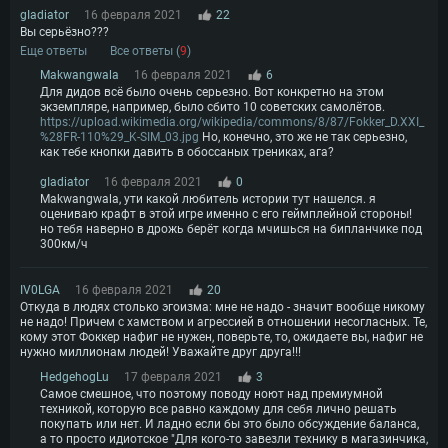
gIadiator
16 февраля 2021
22
Вы серьёзно???
Еще ответы
Все ответы (
9
)
Makwangwala
16 февраля 2021
6
Для дидов всё было очень серьезно. Вот конкретно на этом
экземпляре, например, было сбито 10 советских самолётов.
https://upload.wikimedia.org/wikipedia/commons/8/87/Fokker_D.XXI_
%28FR-110%29_K-SIM_03.jpg
Но, конечно, это же не так серьезно,
как тебе кнопки давить в обоссаных трениках, ага?
gIadiator
16 февраля 2021
0
Makwangwala, ути какой любитель истории тут нашелся. я
оцениваю крафт в этой игре именно с его геймплейной стороны!
но тебя наверно в дрожь берёт когда мчишься на бипланчике под
300км/ч
IV0LGA
16 февраля 2021
20
Откуда в людях столько эгоизма: мне не надо - значит вообще никому
не надо! Причем с хамством и агрессией в отношении несогласных. Те,
кому этот Фоккер нафиг не нужен, поверьте, то, ожидаете вы, нафиг не
нужно миллионам людей! Уважайте друг друга!!!
HedgehogLu
17 февраля 2021
3
Самое смешное, что поэтому поводу ноют над премиумной
техникой, которую все равно каждому для себя лично решать
покупать или нет. И ладно если бы это было обсуждение баланса,
а то просто идиотское "Для кого-то завезли технику в магазинчика,