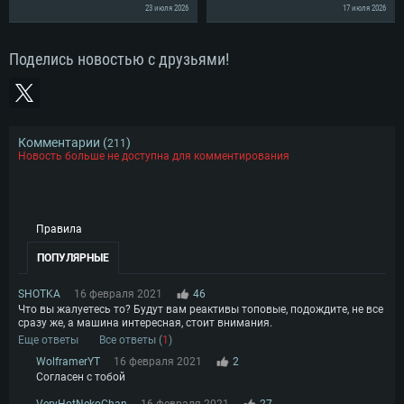
Видеокарта с поддержкой DirectX 11 и выше: Nvidia GeForce 1060 и
Место на жестком диске: 75.9 Гб
23 июля 2026
17 июля 2026
выше, Radeon RX 570 и выше
Видеокарта: NVIDIA GeForce 1060 со свежими проприетарными
драйверами (не старее 6 месяцев) / Radeon RX 570 со свежими
Сеть: Широкополосное подключение к Интернету
проприетарными драйверами (не старее 6 месяцев) с поддержкой
Vulkan
Поделись новостью с друзьями!
Место на жестком диске: 75.9 Гб
Место на жестком диске: 75.9 Гб
Комментарии (
)
211
Новость больше не доступна для комментирования
Правила
ПОПУЛЯРНЫЕ
SHOTKA
16 февраля 2021
46
Что вы жалуетесь то? Будут вам реактивы топовые, подождите, не все
сразу же, а машина интересная, стоит внимания.
Еще ответы
Все ответы (
1
)
WolframerYT
16 февраля 2021
2
Согласен с тобой