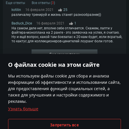
Еще ответы
Все ответы (
3
)
kotilin
16 февраля 2021
25
различалку тренируй и жизнь станет разнообразнее))
Badluck_Dice
16 февраля 2021
1
На самом деле нет, вполне себе отличается. Скажем, лапти у
файтера-моноплана на 2 ранге - это заявочка на успех, я считаю.
Ну и ещё вопрос, какой там боезапас к 20-кам будет, если всратый,
то кактус для коллекционеров-ценителей лоуранг боли готов.
Еще комментарии
О файлах cookie на этом сайте
1
2
3
4
Мы используем файлы cookie для сбора и анализа
информации об эффективности и использовании сайта,
для предоставления функций социальных сетей, а
также для улучшения и настройки содержимого и
рекламы.
Узнать больше
Условия использования
Настройки Cookie
Условия предоставления сервисов
Поддержка пользователей
Запретить все
Политика конфиденциальности