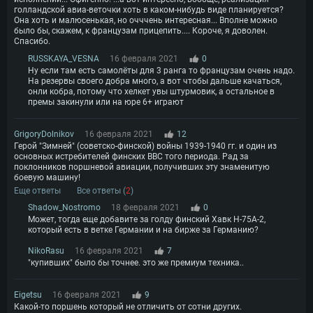
голландской авиа-веточки хоть в каком-нибудь виде планируется?
Она хоть и малюсенькая, но очччень интересная... Вполне можно
было бы, скажем, к французам прицепить.... Короче, я доволен.
Спасибо.
RUSSKAYA_VESNA
16 февраля 2021
0
Ну если там есть самолёты для 3 ранга то французам очень надо.
На резервы своего добра много, а вот чтобы дальше качаться,
онли кобра, потому что хелкет увы штурмовик, а остальное в
премы закинули или на юре 6+ играют
GrigoryDolnikov
16 февраля 2021
12
Герой "Зимней" (советско-финской) войны 1939-1940 гг. и один из
основных истребителей финских ВВС того периода. Рад за
поклонников поршневой авиации, получивших эту знаменитую
боевую машину!
Еще ответы
Все ответы (
2
)
Shadow_Nostromo
18 февраля 2021
0
Может, тогда еще добавите за голду финский Хавк H-75А-2,
который есть в ветке Германии и на бирже за Германию?
NikoRasu
16 февраля 2021
7
"купивших" было бы точнее. это же премиум техника..
Eigetsu
16 февраля 2021
9
Какой-то поршень который не отличить от сотни других.