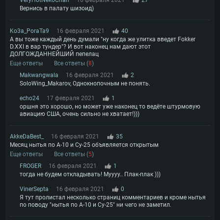
VeryHotNekoChan
16 февраля 2021
27
Вернись в палату шизоид)
Ko3a_PoraTa9
16 февраля 2021
40
А вы тоже каждый день думали "ну когда же улитка введет Fokker
D.XXI в вар тундер"? И вот наконец нам дают этот
ДОЛГОЖДАННЕЙШИЙ пепелац
Еще ответы
Все ответы (
8
)
Makwangwala
16 февраля 2021
2
SoloWing_Makarov, Однокнопочным не понять.
echo24
17 февраля 2021
1
оршня это хорошо, но может уже наконец то ведёте штурмовую
авиацию США, очень сильно не хватает!)))
AkkeDaBest_
16 февраля 2021
35
Месяц нытья по А-10 и Су-25 объявляется открытым
Еще ответы
Все ответы (
5
)
FROGER
16 февраля 2021
1
тогда не будем откладывать! Муууу.. Плак-плак )))
VinerSepta
16 февраля 2021
0
Я тут пролистал несколько страниц комментариев и кроме нытья
по поводу "нытья по А-10 и Су-25" ни чего не заметил.