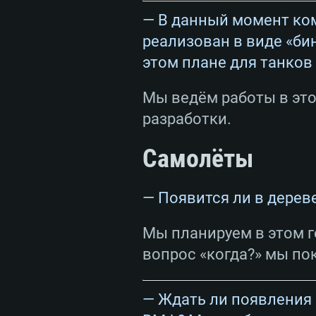
— В данный момент ко
реализован в виде «би
СИС
этом плане для танков
Мы ведём работы в это
разработки.
Для PC
Самолёты
Минимальные
Минимальные
Минимальные
— Появится ли в дерев
Мы планируем в этом г
ОС: Windows 10 (64 bit)
Операционная система: Mac OS
Операционная система: Сов
вопрос «когда?» мы по
дистрибутивы Linux 64bit
Процессор: Dual-Core 2.2 GHz
Процессор: Core i5, минимум 2
не поддерживается)
Процессор: Dual-Core 2.4 ГГц
— Ждать ли появления с
Оперативная память: 4 ГБ