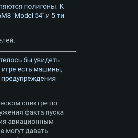
ляются полигоны. К
M8 "Model 54" и 5-ти
елей.
отелось бы увидеть
 игре есть машины,
й предупреждения
еском спектре по
ружения факта пуска
вия авиационным
е могут давать