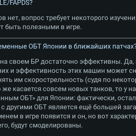
ELE/FAPDS?
в нет, вопрос требует некоторого изучени
т быть полезными в игре.
ременные ОБТ Японии в ближайших патчах
 на своем БР достаточно эффективны. Да,
них и эффективность этих машин может сни
ять им скорострельность (судя по некот
же касается совсем новых танков, то у на
нным ОБТ» для Японии: фактически, осталс
с другими ОБТ является ещё большей заг
енем в игре появится и он, но вот характ
его, будут смоделированы.