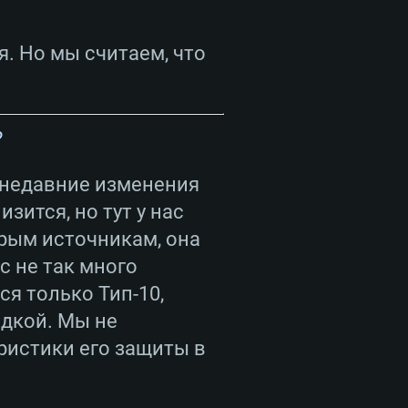
я. Но мы считаем, что
?
 недавние изменения
зится, но тут у нас
орым источникам, она
с не так много
я только Тип-10,
адкой. Мы не
еристики его защиты в