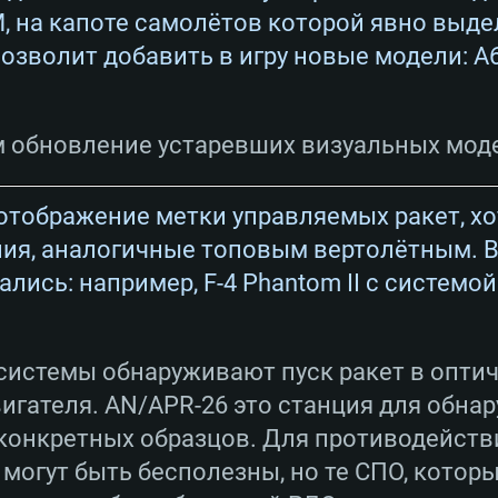
, на капоте самолётов которой явно выде
позволит добавить в игру новые модели: A6
м обновление устаревших визуальных мод
 отображение метки управляемых ракет, х
ия, аналогичные топовым вертолётным. В
лись: например, F-4 Phantom II с системо
системы обнаруживают пуск ракет в оптич
игателя. AN/APR-26 это станция для обна
 конкретных образцов. Для противодейст
 могут быть бесполезны, но те СПО, которы