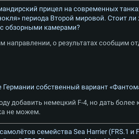
мандирский прицел на современных танка
нокля» периода Второй мировой. Стоит ли
ТЕМНЫЕ ТРЕБОВ
 с обзорными камерами?
м направлении, о результатах сообщим от
Для Mac
Рекомендуе
Рекомендуе
Рекомендуе
е Германии собственный вариант «Фантома
оду добавить немецкий F-4, но дать более
 Big Sur 11.0
ременные
ОС: Windows 10/1
Операционная сис
Операционная сис
ка не можем.
.2GHz (Intel Xeon
Процессор: Intel 
Процессор: Intel 
Процессор: Intel 
выше
поддерживается
амолётов семейства Sea Harrier (FRS.1 и 
Оперативная пам