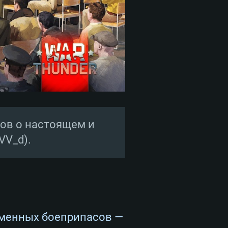
ов о настоящем и
VV_d).
еменных боеприпасов —