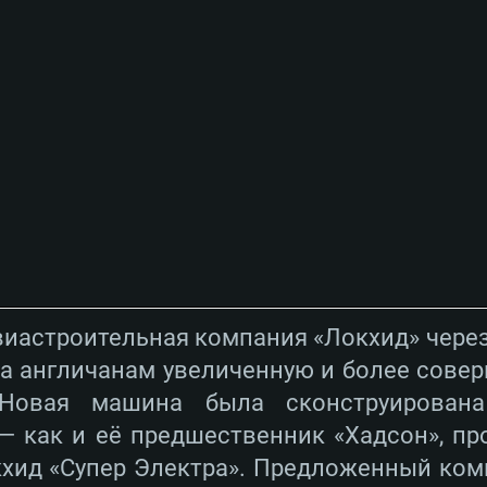
авиастроительная компания «Локхид» чере
а англичанам увеличенную и более сове
 Новая машина была сконструирован
— как и её предшественник «Хадсон», пр
хид «Супер Электра». Предложенный ком