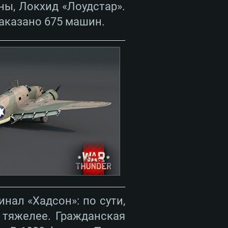
ы, Локхид «Лоудстар».
аказано 675 машин.
нал «Хадсон»: по сути,
 тяжелее. Гражданская