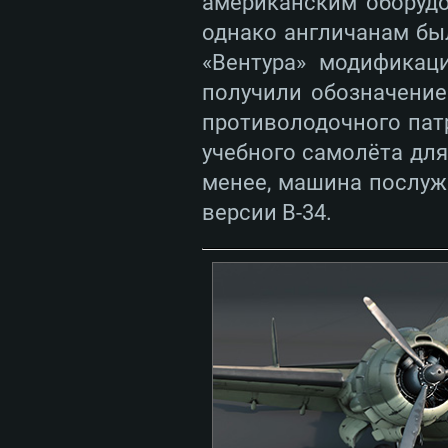
американским оборудо
однако англичанам бы
«Вентура» модификац
получили обозначение
противолодочного патр
учебного самолёта дл
менее, машина послуж
версии B-34.