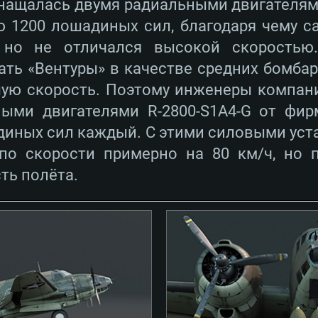
снащалась двумя радиальными двигателям
 1200 лошадиных сил, благодаря чему с
 но не отличался высокой скоростью.
ТЕМНЫЕ ТРЕБОВ
ать «Вентуры» в качестве средних бомба
ую скорость. Поэтому инженеры компан
ными двигателями R-2800-S1A4-G от фир
иных сил каждый. С этими силовыми уст
Для Mac
 по скорости примерно на 80 км/ч, но 
ть полёта.
Рекомендуе
Рекомендуе
Рекомендуе
 Big Sur 11.0
ременные
ОС: Windows 10/1
Операционная сис
Операционная сис
.2GHz (Intel Xeon
Процессор: Intel 
Процессор: Intel 
Процессор: Intel 
выше
поддерживается
Оперативная пам