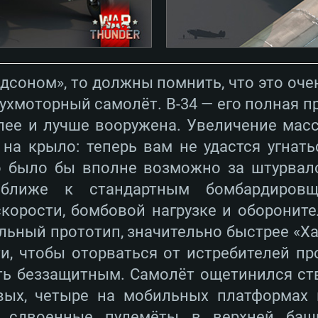
дсоном», то должны помнить, что это оче
ухмоторный самолёт. B-34 — его полная п
лее и лучше вооружена. Увеличение мас
 на крыло: теперь вам не удастся угнать
о было бы вполне возможно за штурвало
ближе к стандартным бомбардировщ
скорости, бомбовой нагрузке и оборонит
еальный прототип, значительно быстрее «Х
ти, чтобы оторваться от истребителей пр
вать беззащитным. Самолёт ощетинился ст
овых, четыре на мобильных платформах
 сдвоенные пулемёты в верхней башн