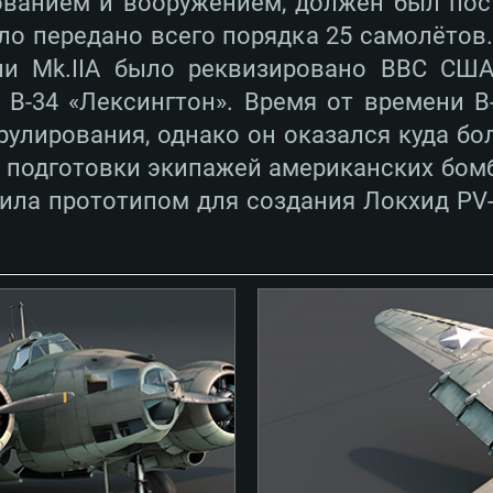
ванием и вооружением, должен был пос
ло передано всего порядка 25 самолётов
ии Mk.IIA было реквизировано ВВС СШ
 B-34 «Лексингтон». Время от времени B
улирования, однако он оказался куда бо
я подготовки экипажей американских бом
ила прототипом для создания Локхид PV-