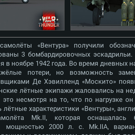
Оперативная пам
Оперативная пам
ctX версии 11:
Видеокарта: NVI
orce GTX 660.
 (Mac) или
60 со свежими
Видеокарта с по
Видеокарта: Rade
проприетарными 
е разрешение –
Nvidia для Mac
не старее 6
Nvidia GeForce 1
поддержкой Met
месяцев) / Rade
ое разрешение –
 серия AMD
выше
проприетарными 
самолёты «Вентура» получили обознач
Место на жестком
тарными
месяцев) с подд
ованы 3 бомбардировочных эскадрильи.
ючение к
Сеть: Широкопо
цев,
 в ноябре 1942 года. Во время дневных н
 Гб
Интернету
Место на жестком
 разрешение -
яжёлые потери, но возможность замен
вщиками Де Хэвилленд «Москито» появ
 Гб
Место на жестком
анские лётные экипажи жаловались на н
 Гб
 это несмотря на то, что по нагрузке о
 лётные характеристики «Вентуры», англ
молёта Mk.II, которая оснащалась 
31 мощностью 2000 л. с. Mk.IIA, вар