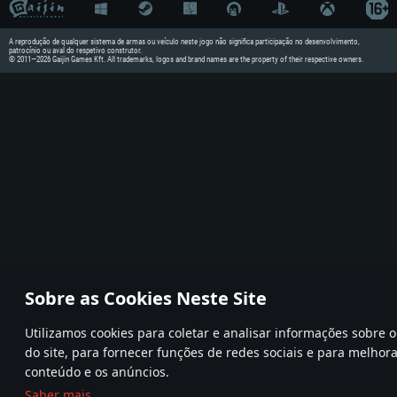
A reprodução de qualquer sistema de armas ou veículo neste jogo não significa participação no desenvolvimento,
patrocínio ou aval do respetivo construtor.
© 2011—2026 Gaijin Games Kft. All trademarks, logos and brand names are the property of their respective owners.
Sobre as Cookies Neste Site
Utilizamos cookies para coletar e analisar informações sobre
do site, para fornecer funções de redes sociais e para melhora
conteúdo e os anúncios.
Saber mais