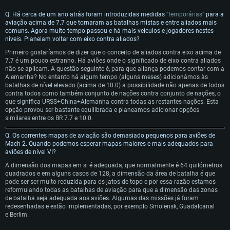
Q. Há cerca de um ano atrás foram introduzidas medidas
“temporárias”
para a
aviação acima de 7.7 que tornaram as batalhas mistas e entre aliados mais
comuns. Agora muito tempo passou e há mais veículos e jogadores nestes
níveis. Planeiam voltar com eixo contra aliados?
Primeiro gostaríamos de dizer que o conceito de aliados contra eixo acima de
7.7 é um pouco estranho. Há aviões onde o significado de eixo contra aliados
não se aplicam. A questão seguinte é, para que aliança podemos contar com a
Alemanha? No entanto há algum tempo (alguns meses) adicionámos às
batalhas de nível elevado (acima de 10.0) a possibilidade não apenas de todos
contra todos como também conjunto de nações contra conjunto de nações, o
que significa URSS+China+Alemanha contra todas as restantes nações. Esta
opção provou ser bastante equilibrada e planeamos adicionar opções
similares entre os BR 7.7 e 10.0.
Q.
Os correntes mapas de aviação são demasiado pequenos para aviões de
Mach 2. Quando podemos esperar mapas maiores e mais adequados para
aviões de nível VI?
A dimensão dos mapas em si é adequada, que normalmente é 64 quilómetros
quadrados e em alguns casos de 128, a dimensão da área de batalha é que
pode ser ser muito reduzida para os jatos de topo e por essa razão estamos
reformulando todas as batalhas de aviação para que a dimensão das zonas
de batalha seja adequada aos aviões. Algumas das missões já foram
redesenhadas e estão implementadas, por exemplo Smolensk, Guadalcanal
e Berlim.