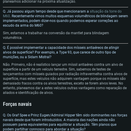
planeamos adicionar na próxima atualização.
Memória: 4GB
Memória: 6 GB
Memória: 4 GB
Q.
Já passou algum tempo desde que mencionaram a
situação da torre do
Placa Gráfica: Placa com DirectX 11: AMD Radeon 77XX / NVIDIA GeForce
Placa Gráfica: Intel Iris Pro 5200 (Mac), equivalentes AMD/Nvidia para Mac.
Placa Gráfica: NVIDIA 660 com os drivers mais recentes (não mais de 6
M60
. Recentemente vimos muitos esquemas volumétricos de blindagem serem
GTX 660. Resolução mínima suportada: 720p
Resolução mínima suportada: 720p com suporte Metal.
meses) / equivalentes AMD com os drivers mais recentes com suporte
implementados, podem dizer-nos quando podemos esperar correções ao
Vulkan (não mais de 6 meses); Resolução mínima suportada: 720p.
escudo da arma do M60?
Network: Internet de banda larga.
Network: Internet de banda larga.
Network: Internet de banda larga.
Sim, estamos a trabalhar na conversão da mantlet para blindagem
Disco: 23,1 GB
Disco: 21,5 GB
Disco: 21,5 GB
volumétrica.
Recomendado
Recomendado
Q.
É possível implementar a capacidade dos mísseis antiaéreos de atingir
Recomendado
alvos de superfície? Por exemplo, a Type 93, que carece de outro tipo de
Sistema Operativo: Windows 10/11 (64 bit)
Sistema Operativo: Mac OS Big Sur 11.0 ou versão mais recente
munições, ou a Sidam Mistral?
Sistema Operativo: Ubuntu 20.04 64bit
Processador: Intel Core i5, Ryzen 5 3600 ou superior
Processador: Core i7 (Intel Xeon não suportado)
Não. Primeiro, não é realístico lançar um míssil antiaéreo contra um alvo de
Processador: Intel Core i7
superfície a partir de um veículo terrestre. Sim, sabemos de testes de
Memória: 16 GB ou mais
Memória: 8 GB
lançamentos com mísseis guiados por radiação infravermelha contra alvos de
Memória: 16 GB
Placa Gráfica: Placa com DirectX 11 ou superior; Nvidia GeForce 1060 ou
Placa Gráfica: Radeon Vega II ou superior com suporte Metal.
superfície, mas estes veículos não adquirem vantagem porque os mísseis são
superior, Radeon RX 570 ou superior
Placa Gráfica: NVIDIA 1060 com os drivers mais recentes (não mais de 6
demasiado fracos contra os alvos terrestres, exceto se forem alvos leves. No
Network: Internet de banda larga.
meses) / equivalentes AMD (Radeon RX 570) com os drivers mais recentes
entanto, planeamos dar a estes veículos outras vantagens como reparação de
Network: Internet de banda larga.
(não mais de 6 meses) com suporte Vulkan.
aliados e identificação de alvos.
Disco: 60,2 GB
Disco: 75,9 GB
Network: Internet de banda larga.
Forças navais
Disco: 60,2 GB
Q. Os Graf Spee e Prinz Eugen/Admiral Hipper têm sido dominantes nas forças
navais desde que foram introduzidos. A maioria das nações ainda não
possuem pares equivalentes para equilibrar a situação. Têm planos que
podem partilhar connosco para abordar a situação?