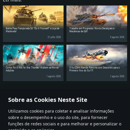
Battle Pass Temporada 24: “Do It Yourself” e Loja de
Trabalho em Progresso: Novos Decalques e
Warbonds!
Mecânicas de QdV
21 julho 2026
3 agosto 2026
Como Foi o Ano no War Thunder: Avaliem as Novas
O Su-22M4 Alemão Retorna com Desconto para o
Adições
Primeiro Voo do Su-17!
1 agosto 2026
1 agosto 2026
Partilhe as notícias com os seus amigos!
Sobre as Cookies Neste Site
Utilizamos cookies para coletar e analisar informações
sobre o desempenho e o uso do site, para fornecer
funções de redes sociais e para melhorar e personalizar o