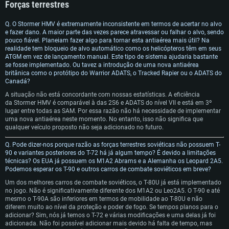
Forças terrestres
Q. O Stormer HMV é extremamente inconsistente em termos de acertar no alvo
e fazer dano. A maior parte das vezes parece atravessar ou falhar o alvo, sendo
pouco fiável. Planeiam fazer algo para tornar esta antiaérea mais útil? Na
realidade tem bloqueio de alvo automático como os helicópteros têm em seus
ATGM em vez de lançamento manual. Este tipo de sistema ajudaria bastante
se fosse implementado. Ou tavez a introdução de uma nova antiaérea
britânica como o protótipo do Warrior ADATS, o Tracked Rapier ou o ADATS do
Canadá?
A situação não está concordante com nossas estatísticas. A eficiência
da Stormer HMV é comparável à das 2S6 e ADATS do nível VII e está em 3º
lugar entre todas as SAM. Por essa razão não há necessidade de implementar
uma nova antiaérea neste momento. No entanto, isso não significa que
qualquer veículo proposto não seja adicionado no futuro.
REQUERIMENTOS DE SISTEMA
Q.
Pode dizer-nos porque razão as forças terrestres soviéticas não possuem T-
90 e variantes posteriores do T-72 há já algum tempo? É devido a limitações
técnicas? Os EUA já possuem os M1A2 Abrams e a Alemanha os Leopard 2A5.
PC
MAC
Podemos esperar os T-90 e outros carros de combate soviéticos em breve?
Linux
Um dos melhores carros de combate soviéticos, o T-80U já está implementado
no jogo. Não é significativamente diferente dos M1A2 ou Leo2A5. O T-90 e até
Mínimo
Mínimo
Mínimo
mesmo o T-90A são inferiores em termos de mobilidade ao T-80U e não
diferem muito ao nível da proteção e poder de fogo. Se tempos planos para o
Sistema Operativo: Windows 10 (64 bit)
Sistema Operativo: Mac OS Big Sur 11.0 ou versão mais recente
Sistema Operativo: Distribuições mais modernas do Linux de 64bit
adicionar? Sim, nós já temos o T-72 e várias modificações e uma delas já foi
adicionada. Não foi possível adicionar mais devido há falta de tempo, mas
Processador: Dual-Core 2.2 GHz
Processador: Core i5 2.2GHz mínimo (Intel Xeon não suportado)
Processador: Dual-Core 2.4 GHz