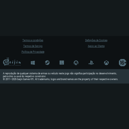
Termos e condições
Definições de Cookies
Termos de Serviço
Apoio ao Cliente
Política de Privacidade
A reprodução de qualquer sistema de armas ou veículo neste jogo não significa participação no desenvolvimento,
patrocínio ou aval do respetivo construtor.
© 2011—2026 Gaijin Games Kft. All trademarks, logos and brand names are the property of their respective owners.