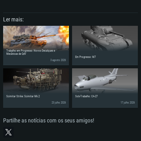
Ler mais:
Trabalho em Progresso: Novos Decalques e
Mecânicas de QdV
Em Progresso: M7
3 agosto 2026
Scimitar Strike: Scimitar Mk.2
Sob-Trabalho: CA-27
23 julho 2026
17 julho 2026
Partilhe as notícias com os seus amigos!