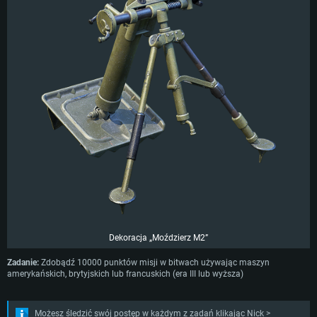
WYMAGANIA SYSTEMOWE
Dekoracja „Moździerz M2”
Zadanie:
Zdobądź 10000 punktów misji w bitwach używając maszyn
For PC
For MAC
amerykańskich, brytyjskich lub francuskich (era III lub wyższa)
For Linux
Minimalne
Minimalne
Minimalne
Możesz śledzić swój postęp w każdym z zadań klikając Nick >