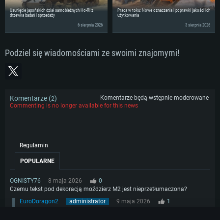
Usunięcie japońskich dział samobieżnych Ho-Ri z
Praca w toku: Nowe oznaczenia i poprawki jakości ich
drzewka badań i sprzedaży
użytkowania
6 sierpnia 2026
3 sierpnia 2026
Podziel się wiadomościami ze swoimi znajomymi!
Komentarze (
)
Komentarze będą wstępnie moderowane
2
Commenting is no longer available for this news
Regulamin
POPULARNE
OGNISTY76
8 maja 2026
0
Czemu tekst pod dekoracją moździerz M2 jest nieprzetłumaczona?
EuroDoragon2
administrator
9 maja 2026
1
Dzięki za spostrzeżenie, poprawiliśmy :)