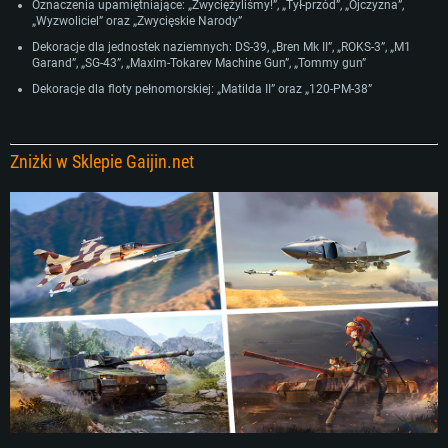
Oznaczenia upamiętniające: „Zwyciężyliśmy!”, „Tył-przód”, „Ojczyzna”,
„Wyzwoliciel” oraz „Zwycięskie Narody”
Dekoracje dla jednostek naziemnych: DS-39, „Bren Mk II”, „ROKS-3”, „M1
Garand”, „SG-43”, „Maxim-Tokarev Machine Gun”, „Tommy gun”
Dekoracje dla floty pełnomorskiej: „Matilda II” oraz „120-PM-38”
Zniżki w Sklepie Gaijin.net