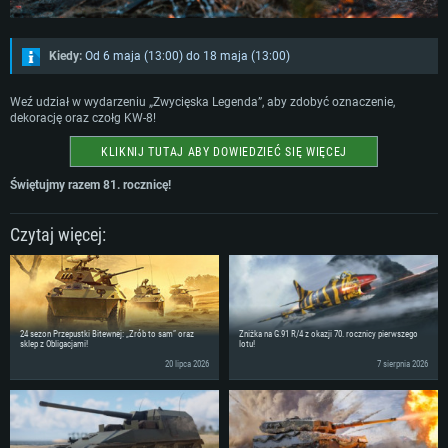
Kiedy:
Od 6 maja (13:00) do 18 maja (13:00)
Weź udział w wydarzeniu „Zwycięska Legenda”, aby zdobyć oznaczenie,
dekorację oraz czołg KW-8!
KLIKNIJ TUTAJ ABY DOWIEDZIEĆ SIĘ WIĘCEJ
Świętujmy razem 81. rocznicę!
Czytaj więcej:
24 sezon Przepustki Bitewnej: „Zrób to sam” oraz
Zniżka na G.91 R/4 z okazji 70. rocznicy pierwszego
sklep z Obligacjami!
lotu!
20 lipca 2026
7 sierpnia 2026