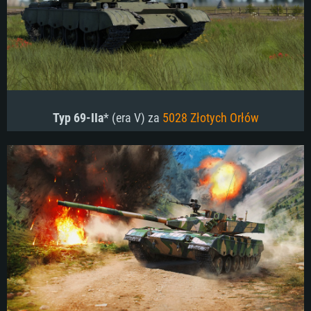
Typ 69-IIa
* (era V) za
5028 Złotych Orłów