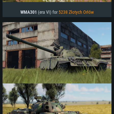
WMA301
(era VI) for
5238 Złotych Orłów