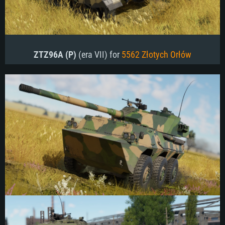
ZTZ96A (P)
(era VII) for
5562 Złotych Orłów