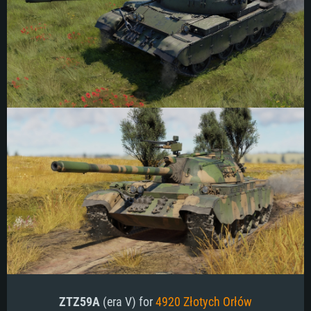
ZTZ59A
(era V) for
4920 Złotych Orłów