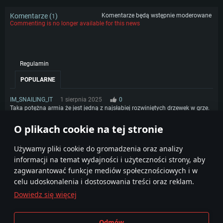
Komentarze (
)
Komentarze będą wstępnie moderowane
1
Commenting is no longer available for this news
Regulamin
POPULARNE
IM_SNAILING_IT
1 sierpnia 2025
0
Taka potężna armia że jest jedną z najsłabiej rozwiniętych drzewek w grze.
Najbardziej brakuje Drzewek nawodnych chociaż ma potencjał.
O plikach cookie na tej stronie
1
Używamy pliki cookie do gromadzenia oraz analizy
informacji na temat wydajności i użyteczności strony, aby
zagwarantować funkcje mediów społecznościowych i w
celu udoskonalenia i dostosowania treści oraz reklam.
Dowiedz się więcej
Regulamin
Ustawienia plików cookie
Odmów
Warunki świadczenia usług
Pomoc techniczna