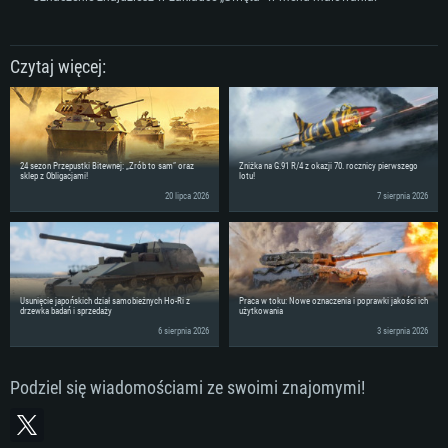
Czytaj więcej:
24 sezon Przepustki Bitewnej: „Zrób to sam” oraz
Zniżka na G.91 R/4 z okazji 70. rocznicy pierwszego
sklep z Obligacjami!
lotu!
20 lipca 2026
7 sierpnia 2026
Usunięcie japońskich dział samobieżnych Ho-Ri z
Praca w toku: Nowe oznaczenia i poprawki jakości ich
drzewka badań i sprzedaży
użytkowania
6 sierpnia 2026
3 sierpnia 2026
Podziel się wiadomościami ze swoimi znajomymi!