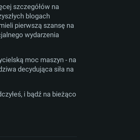
ięcej szczegółów na
rzyszłych blogach
mieli pierwszą szansę na
cjalnego wydarzenia
zycielską moc maszyn - na
wdziwa decydująca siła na
dczyłeś, i bądź na bieżąco