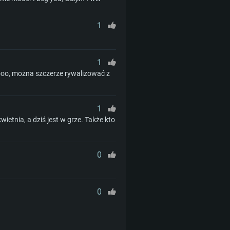
1
1
e ooo, można szczerze rywalizować z
1
ietnia, a dziś jest w grze. Także kto
0
0