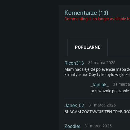
Karta graficzna: Karta obsługują
Karta graficzna: NVIDIA 660 z 
AMD Radeon 77XX / NVIDIA GeF
Karta graficzna: Intel Iris Pro 52
sterownikami (nie starsze niż 6 
Komentarze (
)
18
Commenting is no longer available fo
Minimalna rozdzielczość to 720
podobna od AMD/Nvidia. Minim
podobna od AMD z nowymi ster
rozdzielczość to 720p.
starsze niż 6 miesięcy) (minima
Połączenie sieciowe: Internet 
to 720p) ze wsparciem Vulkan
Połączenie sieciowe: Internet 
POPULARNE
Dysk twardy: 22.1 GB (minimalny 
Połączenie sieciowe: Internet 
Dysk twardy: 22.1 GB (minimalny 
Ricon313
31 marca 2025
Dysk twardy: 22.1 GB (minimalny 
Mam nadzieje, że po evencie mapa z
klimatycznie. Oby tylko było większe
_tajniak_
31 marca
przeważnie po czasie 
Janek_02
31 marca 2025
BŁAGAM ZOSTAWCIE TEN TRYB RO
Zoodler
31 marca 2025