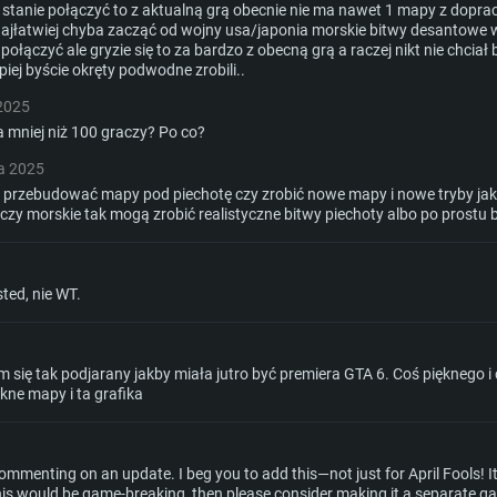
 w stanie połączyć to z aktualną grą obecnie nie ma nawet 1 mapy z d
najłatwiej chyba zacząć od wojny usa/japonia morskie bitwy desantowe w
ołączyć ale gryzie się to za bardzo z obecną grą a raczej nikt nie chciał 
piej byście okręty podwodne zrobili..
 2025
 mniej niż 100 graczy? Po co?
ia 2025
ą przebudować mapy pod piechotę czy zrobić nowe mapy i nowe tryby jak
czy morskie tak mogą zrobić realistyczne bitwy piechoty albo po prostu b
ted, nie WT.
em się tak podjarany jakby miała jutro być premiera GTA 6. Coś pięknego 
kne mapy i ta grafika
er commenting on an update. I beg you to add this—not just for April Fools!
his would be game-breaking, then please consider making it a separate game