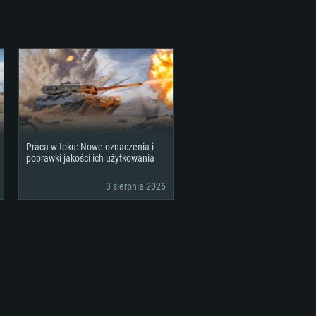
MOWE
For Linux
Praca w toku: Nowe oznaczenia i
ane
ane
ane
poprawki jakości ich użytkowania
3 sierpnia 2026
 (64 bit)
r 11.0 lub nowszy
64bit
re i5 lub Ryzen 5 3600
re i7 (Xeon nie jest wspierany)
re i7