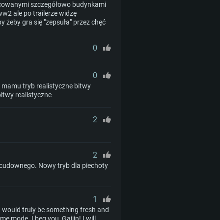
opracowanymi szczegółowo budynkami
w2 ale po trailerze widzę
by żeby gra się "zepsuła" przez chęć
0
0
 mamu tryb realistyczne bitwy
itwy realistyczne
2
2
i cudownego. Nowy tryb dla piechoty
1
 It would truly be something fresh and
 mode. I beg you, Gaijin! I will