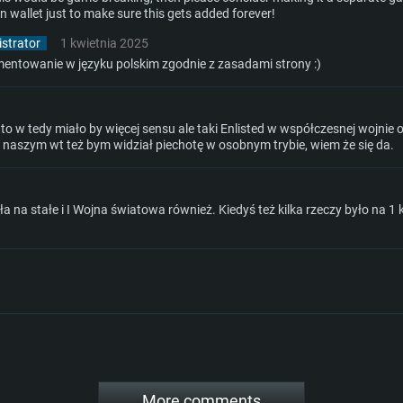
 wallet just to make sure this gets added forever!
strator
1 kwietnia 2025
omentowanie w języku polskim zgodnie z zasadami strony :)
c to w tedy miało by więcej sensu ale taki Enlisted w współczesnej wojni
 naszym wt też bym widział piechotę w osobnym trybie, wiem że się da.
 na stałe i I Wojna światowa również. Kiedyś też kilka rzeczy było na 1 kw
More comments