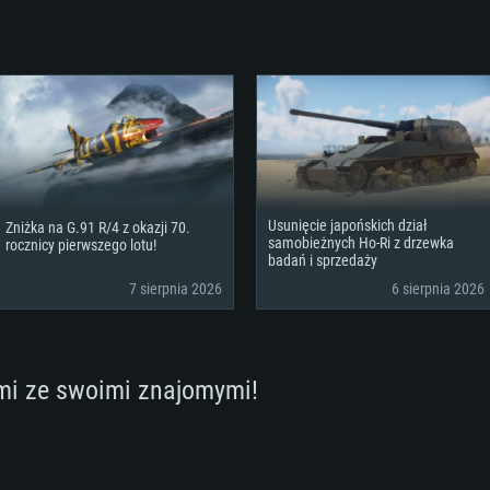
AGANIA SYSTE
For MAC
Usunięcie japońskich dział
Zniżka na G.91 R/4 z okazji 70.
Rekomendow
Rekomendow
Rekomendow
samobieżnych Ho-Ri z drzewka
rocznicy pierwszego lotu!
badań i sprzedaży
7 sierpnia 2026
6 sierpnia 2026
wszy
x
OS: Windows 10/11
OS: Mac OS Big Su
OS: Ubuntu 20.04 
Hz (Xeon nie jest
Procesor: Intel Co
Procesor: Intel Co
Procesor: Intel Co
mi ze swoimi znajomymi!
Pamięć: 16 GB
Pamięć: 8 GB
Pamięć: 16 GB