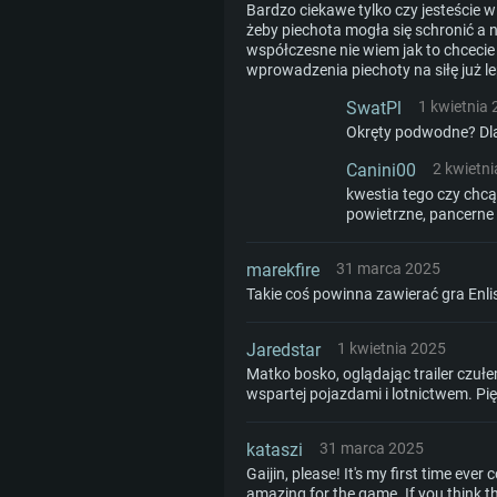
Bardzo ciekawe tylko czy jesteście
żeby piechota mogła się schronić a 
współczesne nie wiem jak to chcecie p
wprowadzenia piechoty na siłę już le
SwatPl
1 kwietnia
Okręty podwodne? Dla
Canini00
2 kwietn
kwestia tego czy chc
powietrzne, pancerne 
marekfire
31 marca 2025
Takie coś powinna zawierać gra Enlis
Jaredstar
1 kwietnia 2025
Matko bosko, oglądając trailer czuł
wspartej pojazdami i lotnictwem. Pię
kataszi
31 marca 2025
Gaijin, please! It's my first time ev
amazing for the game. If you think t