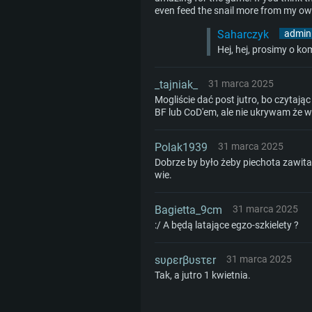
even feed the snail more from my own
Saharczyk
admini
Hej, hej, prosimy o k
_tajniak_
31 marca 2025
Mogliście dać post jutro, bo czytają
BF lub CoD'em, ale nie ukrywam że w
Polak1939
31 marca 2025
Dobrze by było żeby piechota zawitała
wie.
Bagietta_9cm
31 marca 2025
:/ A będą latające egzo-szkielety ?
sυρεrβυsτεr
31 marca 2025
Tak, a jutro 1 kwietnia.