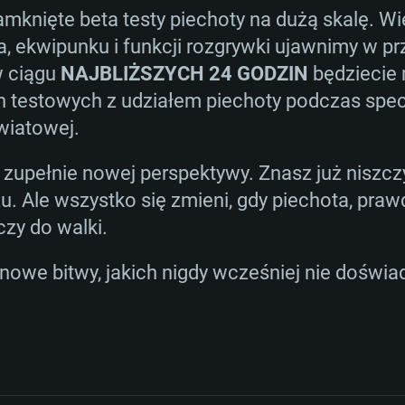
mknięte beta testy piechoty na dużą skalę. W
a, ekwipunku i funkcji rozgrywki ujawnimy w p
w ciągu
NAJBLIŻSZYCH 24 GODZIN
będziecie 
ch testowych z udziałem piechoty podczas spe
wiatowej.
 zupełnie nowej perspektywy. Znasz już niszc
rzu. Ale wszystko się zmieni, gdy piechota, pra
czy do walki.
 nowe bitwy, jakich nigdy wcześniej nie doświa