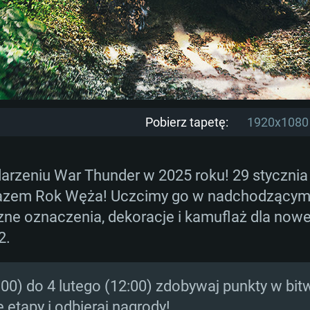
Pobierz tapetę:
1920x1080
rzeniu War Thunder w 2025 roku! 29 stycznia
 razem Rok Węża! Uczcimy go w nadchodzącym 
ne oznaczenia, dekoracje i kamuflaż dla nowe
2.
:00) do 4 lutego (12:00) zdobywaj punkty w bi
 etapy i odbieraj nagrody!