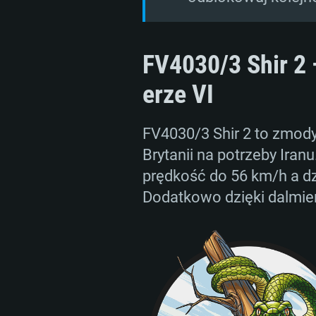
FV4030/3 Shir 2 —
erze VI
FV4030/3 Shir 2 to zmody
Brytanii na potrzeby Ira
prędkość do 56 km/h a dz
Dodatkowo dzięki dalmier