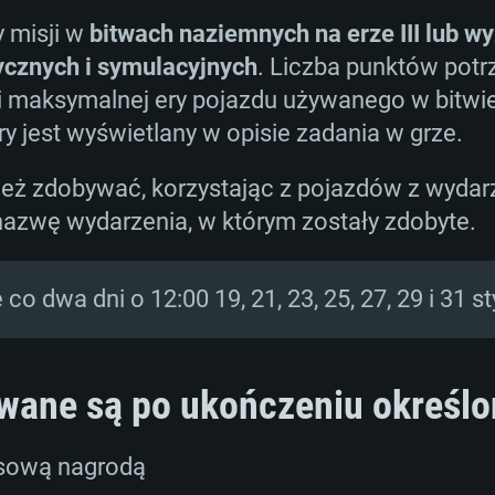
 misji w
bitwach naziemnych na erze III lub w
ycznych i symulacyjnych
. Liczba punktów pot
y i maksymalnej ery pojazdu używanego w bitwie
y jest wyświetlany w opisie zadania w grze.
ż zdobywać, korzystając z pojazdów z wydarzeń
 nazwę wydarzenia, w którym zostały zdobyte.
 co dwa dni o 12:00 19, 21, 23, 25, 27, 29 i 31 s
wane są po ukończeniu określon
osową nagrodą