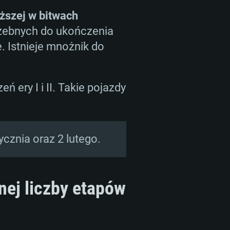
yższej w bitwach
rzebnych do ukończenia
. Istnieje mnożnik do
 ery I i II. Takie pojazdy
tycznia oraz 2 lutego.
ej liczby etapów