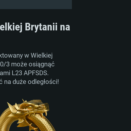
lkiej Brytanii na
ktowany w Wielkiej
030/3 może osiągnąć
skami L23 APFSDS.
ć na duże odległości!