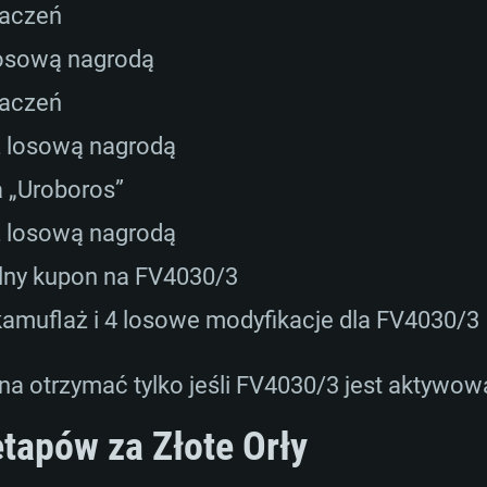
naczeń
losową nagrodą
naczeń
z losową nagrodą
 „Uroboros”
z losową nagrodą
lny kupon na FV4030/3
kamuflaż i 4 losowe modyfikacje dla FV4030/3
a otrzymać tylko jeśli FV4030/3 jest aktywow
etapów za Złote Orły