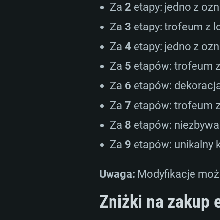
Za
2
etapy: jedno z oz
Za
3
etapy: trofeum z 
Za
4
etapy: jedno z oz
Za
5
etapów: trofeum 
Za
6
etapów: dekoracja
Za
7
etapów: trofeum 
Za
8
etapów: niezbywa
Za
9
etapów: unikalny 
Uwaga:
Modyfikacje możn
Zniżki na zakup 