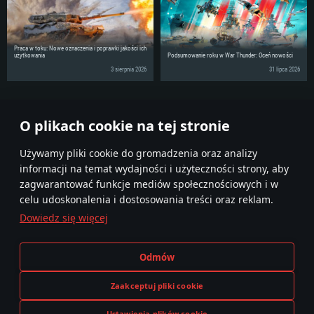
Praca w toku: Nowe oznaczenia i poprawki jakości ich
użytkowania
Podsumowanie roku w War Thunder: Oceń nowości
3 sierpnia 2026
31 lipca 2026
Podziel się wiadomościami ze swoimi znajomymi!
O plikach cookie na tej stronie
Używamy pliki cookie do gromadzenia oraz analizy
informacji na temat wydajności i użyteczności strony, aby
zagwarantować funkcje mediów społecznościowych i w
celu udoskonalenia i dostosowania treści oraz reklam.
Dowiedz się więcej
Regulamin
Ustawienia plików cookie
Odmów
Warunki świadczenia usług
Pomoc techniczna
Polityka prywatności
Zaakceptuj pliki cookie
Ustawienia plików cookie