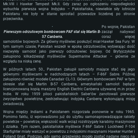
Mk.VIII i Hawker Tempest Mk.II. Gdy zaraz po ogłoszeniu niepodległości
For PC
For MAC
wybuchła pierwsza wojna Indyjsko – Pakistańska, niewielkie siły lotnicze
For Linux
Pakistanu nie były w stanie sprostać przewadze liczebnej po stronie
przeciwnika.
Minimalne
Minimalne
Minimalne
Po wojnie, Pakistan
Pierwszym odrzutowym bombowcem PAF stał się Martin B-
zaczął nabywać
OS: Windows 10 (64 bit)
OS: Mac OS Big Sur 11.0 lub nowszy
OS: Ostatnie wydania 64bit Linux
57 Canberra.
coraz więcej
Procesor: Dual-Core 2.2 GHz
Procesor: Core i5, minimum 2.2GHz (Xeon nie jest wspierany)
Procesor: Dual-Core 2.4 GHz
samolotów bojowych. Za główny myśliwiec posłużyć miał Hawker Sea Fury. W
tym samym czasie, Pakistan wszedł w epokę odrzutowców, wybierając dość
Pamięć: 4GB
Pamięć: 6 GB
Pamięć: 4 GB
niezwykły samolot jako pierwszy odrzutowiec bojowy. Od Brytyjczyków
zakupiono kilkadziesiąt myśliwców Supermarine Attacker – głównie ze
Karta graficzna: Karta obsługująca DirectX 11: AMD Radeon 77XX / NVIDI
Karta graficzna: Intel Iris Pro 5200 (Mac) lub podobna od AMD/Nvidia.
Karta graficzna: NVIDIA 660 z nowymi sterownikami (nie starsze niż 6
względu na niską cenę.
GeForce GTX 660. Minimalna rozdzielczość to 720p
Minimalna rozdzielczość to 720p.
miesięcy) / podobna od AMD z nowymi sterownikami (nie starsze niż 6
miesięcy) (minimalna rozdzielczość to 720p) ze wsparciem Vulkan
W późnych latach 50., Pakistan zakupił samoloty mające stać się jego
Połączenie sieciowe: Internet szerokopasmowy
Połączenie sieciowe: Internet szerokopasmowy
głównymi myśliwcami w nadchodzących latach – F-86F Sabre. Później
Połączenie sieciowe: Internet szerokopasmowy
Dysk twardy: 22.1 GB (minimalny klient)
Dysk twardy: 22.1 GB (minimalny klient)
zakupiono również modele Canadair CL-13. Głównym bombowcem PAF w tym
Dysk twardy: 22.1 GB (minimalny klient)
okresie stał się Martin B-57 Canberra, amerykański samolot będący
licencjonowaną kopią maszyny English Electric Canberra używanej m.in przez
Rekomendowane
Rekomendowane
Indie. W roku 1959 piloci pakistańskich Saber'ów zanotowali pierwsze
Rekomendowane
zwycięstwo powietrzne, zestrzeliwując indyjską Canberrę wykonującą misję
OS: Windows 10/11 (64 bit)
OS: Mac OS Big Sur 11.0 lub nowszy
zwiadowczą.
OS: Ubuntu 20.04 64bit
Procesor: Intel Core i5 lub Ryzen 5 3600
Procesor: Intel Core i7 (Xeon nie jest wspierany)
Wojna między Indiami a Pakistanem rozgorzała ponownie w roku 1965.
Procesor: Intel Core i7
Pomimo faktu, iż wprowadzono już do użytku samonaprowadzające rakiety
Pamięć: 16 GB
Pamięć: 8 GB
powietrze – powietrze, większość walk wciąż rozstrzygały karabiny maszynowe
Pamięć: 16 GB
Karta graficzna: Karta obsługująca DirectX 11: Nvidia GeForce 1060 lub
Karta graficzna: Radeon Vega II lub lepsza
i działka. Tym razem, pakistańskie myśliwce F-86F Sabre i Lockheed F-104
lepsza, Radeon RX 570 lub lepsza
Karta graficzna: NVIDIA 1060 nowymi sterownikami (nie starsze niż 6
Starfighter miały walczyć w powietrzu z indyjskimi maszynami Hawker Hunter i
Połączenie sieciowe: Internet szerokopasmowy
miesięcy) / podobna od AMD z nowymi sterownikami (nie starsze niż 6
Folland Gnat. Podczas, gdy samo przezwisko mogło zostać nadane nieco na