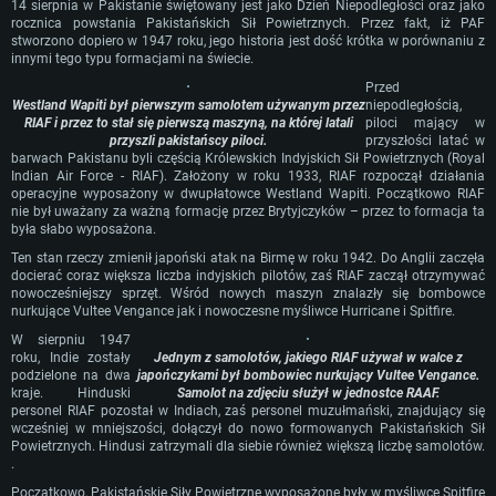
14 sierpnia w Pakistanie świętowany jest jako Dzień Niepodległości oraz jako
rocznica powstania Pakistańskich Sił Powietrznych. Przez fakt, iż PAF
stworzono dopiero w 1947 roku, jego historia jest dość krótka w porównaniu z
innymi tego typu formacjami na świecie.
Przed
Westland Wapiti był pierwszym samolotem używanym przez
niepodległością,
RIAF i przez to stał się pierwszą maszyną, na której latali
piloci mający w
przyszli pakistańscy piloci.
przyszłości latać w
barwach Pakistanu byli częścią Królewskich Indyjskich Sił Powietrznych (Royal
Indian Air Force - RIAF). Założony w roku 1933, RIAF rozpoczął działania
operacyjne wyposażony w dwupłatowce Westland Wapiti. Początkowo RIAF
nie był uważany za ważną formację przez Brytyjczyków – przez to formacja ta
była słabo wyposażona.
Ten stan rzeczy zmienił japoński atak na Birmę w roku 1942. Do Anglii zaczęła
docierać coraz większa liczba indyjskich pilotów, zaś RIAF zaczął otrzymywać
nowocześniejszy sprzęt. Wśród nowych maszyn znalazły się bombowce
nurkujące Vultee Vengance jak i nowoczesne myśliwce Hurricane i Spitfire.
W sierpniu 1947
roku, Indie zostały
Jednym z samolotów, jakiego RIAF używał w walce z
podzielone na dwa
japończykami był bombowiec nurkujący Vultee Vengance.
kraje. Hinduski
Samolot na zdjęciu służył w jednostce RAAF.
personel RIAF pozostał w Indiach, zaś personel muzułmański, znajdujący się
wcześniej w mniejszości, dołączył do nowo formowanych Pakistańskich Sił
Powietrznych. Hindusi zatrzymali dla siebie również większą liczbę samolotów.
WYMAGANIA SYSTEMOWE
.
Początkowo, Pakistańskie Siły Powietrzne wyposażone były w myśliwce Spitfire