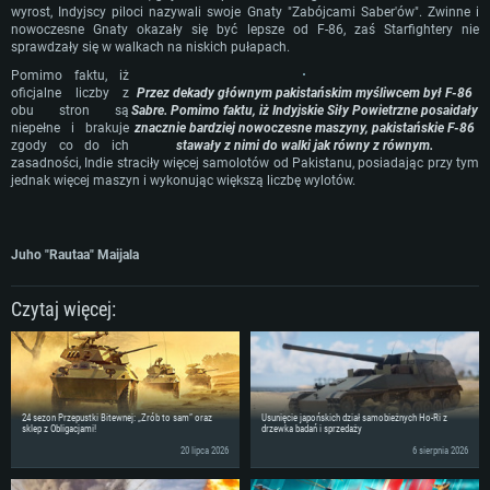
Połączenie sieciowe: Internet szerokopasmowy
miesięcy) (minimalna rozdzielczość to 720p) ze wsparciem Vulkan
wyrost, Indyjscy piloci nazywali swoje Gnaty "Zabójcami Saber'ów". Zwinne i
Dysk twardy: 62.2 GB (pełny klient)
Dysk twardy: 62.2 GB (pełny klient)
nowoczesne Gnaty okazały się być lepsze od F-86, zaś Starfightery nie
Połączenie sieciowe: Internet szerokopasmowy
sprawdzały się w walkach na niskich pułapach.
Dysk twardy: 62.2 GB (pełny klient)
Pomimo faktu, iż
oficjalne liczby z
Przez dekady głównym pakistańskim myśliwcem był F-86
obu stron są
Sabre. Pomimo faktu, iż Indyjskie Siły Powietrzne posaidały
niepełne i brakuje
znacznie bardziej nowoczesne maszyny, pakistańskie F-86
zgody co do ich
stawały z nimi do walki jak równy z równym.
zasadności, Indie straciły więcej samolotów od Pakistanu, posiadając przy tym
jednak więcej maszyn i wykonując większą liczbę wylotów.
Juho "Rautaa" Maijala
Czytaj więcej:
24 sezon Przepustki Bitewnej: „Zrób to sam” oraz
Usunięcie japońskich dział samobieżnych Ho-Ri z
sklep z Obligacjami!
drzewka badań i sprzedaży
20 lipca 2026
6 sierpnia 2026