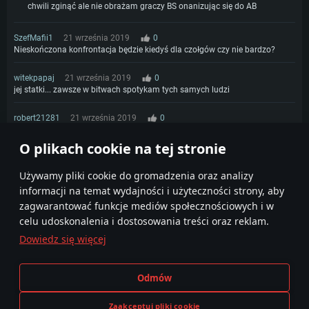
chwili zginąć ale nie obrażam graczy BS onanizując się do AB
SzefMafii1
21 września 2019
0
Nieskończona konfrontacja będzie kiedyś dla czołgów czy nie bardzo?
witekpapaj
21 września 2019
0
jej statki... zawsze w bitwach spotykam tych samych ludzi
robert21281
21 września 2019
0
Kiedy EAC zostanie włączony?
O plikach cookie na tej stronie
1
Używamy pliki cookie do gromadzenia oraz analizy
informacji na temat wydajności i użyteczności strony, aby
zagwarantować funkcje mediów społecznościowych i w
celu udoskonalenia i dostosowania treści oraz reklam.
Dowiedz się więcej
Regulamin
Ustawienia plików cookie
Odmów
Warunki świadczenia usług
Pomoc techniczna
Polityka prywatności
Zaakceptuj pliki cookie