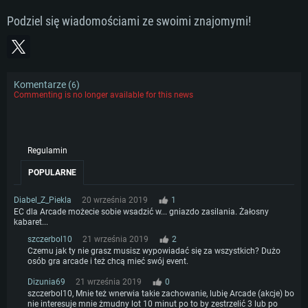
Połączenie sieciowe: Internet szerokopasmowy
miesięcy) / podobna od AMD z nowymi sterownikami (nie starsze niż 6
Połączenie sieciowe: Internet szerokopasmowy
miesięcy) (minimalna rozdzielczość to 720p) ze wsparciem Vulkan
Podziel się wiadomościami ze swoimi znajomymi!
Dysk twardy: 62.2 GB (pełny klient)
Dysk twardy: 62.2 GB (pełny klient)
Połączenie sieciowe: Internet szerokopasmowy
Dysk twardy: 62.2 GB (pełny klient)
Komentarze (
)
6
Commenting is no longer available for this news
Regulamin
POPULARNE
Diabel_Z_Piekla
20 września 2019
1
EC dla Arcade możecie sobie wsadzić w... gniazdo zasilania. Żałosny
kabaret...
szczerbol10
21 września 2019
2
Czemu jak ty nie grasz musisz wypowiadać się za wszystkich? Dużo
osób gra arcade i też chcą mieć swój event.
Dizunia69
21 września 2019
0
szczerbol10, Mnie też wnerwia takie zachowanie, lubię Arcade (akcje) bo
nie interesuje mnie żmudny lot 10 minut po to by zestrzelić 3 lub po