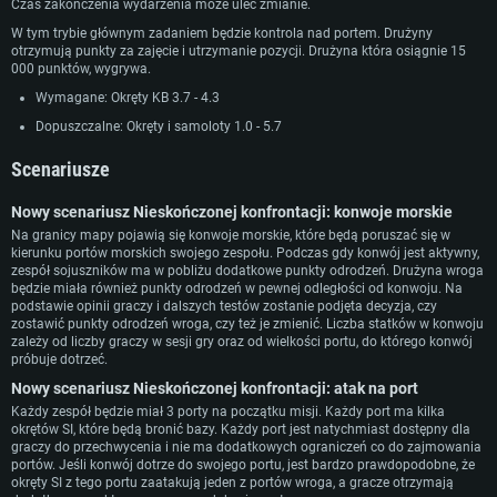
Czas zakończenia wydarzenia może ulec zmianie.
W tym trybie głównym zadaniem będzie kontrola nad portem. Drużyny
otrzymują punkty za zajęcie i utrzymanie pozycji. Drużyna która osiągnie 15
000 punktów, wygrywa.
Wymagane: Okręty KB 3.7 - 4.3
Dopuszczalne: Okręty i samoloty 1.0 - 5.7
Scenariusze
Nowy scenariusz Nieskończonej konfrontacji: konwoje morskie
Na granicy mapy pojawią się konwoje morskie, które będą poruszać się w
kierunku portów morskich swojego zespołu. Podczas gdy konwój jest aktywny,
zespół sojuszników ma w pobliżu dodatkowe punkty odrodzeń. Drużyna wroga
będzie miała również punkty odrodzeń w pewnej odległości od konwoju. Na
podstawie opinii graczy i dalszych testów zostanie podjęta decyzja, czy
zostawić punkty odrodzeń wroga, czy też je zmienić. Liczba statków w konwoju
zależy od liczby graczy w sesji gry oraz od wielkości portu, do którego konwój
próbuje dotrzeć.
Nowy scenariusz Nieskończonej konfrontacji: atak na port
Każdy zespół będzie miał 3 porty na początku misji. Każdy port ma kilka
okrętów SI, które będą bronić bazy. Każdy port jest natychmiast dostępny dla
graczy do przechwycenia i nie ma dodatkowych ograniczeń co do zajmowania
portów. Jeśli konwój dotrze do swojego portu, jest bardzo prawdopodobne, że
WYMAGANIA SYSTEMOWE
okręty SI z tego portu zaatakują jeden z portów wroga, a gracze otrzymają