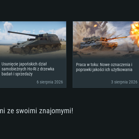
Połączenie sieci
p
alna
ownikami (nie
lub lepsza
podobna od AMD z
lna rozdzielczość
starsze niż 6 mie
Dysk twardy: 62.2 
szerokopasmowy
Połączenie sieci
to 720p) ze wspa
szerokopasmowy
klient)
Dysk twardy: 62.2 
szerokopasmowy
Połączenie sieci
klient)
klient)
Dysk twardy: 62.2 
Usunięcie japońskich dział
Praca w toku: Nowe oznaczenia i
samobieżnych Ho-Ri z drzewka
poprawki jakości ich użytkowania
badań i sprzedaży
6 sierpnia 2026
3 sierpnia 2026
mi ze swoimi znajomymi!