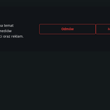
na temat
Odmów
Z
 mediów
i oraz reklam.
CEBOOK
INSTAGRAM
X
YOU
e than
440,000+ w
230,000+ w
2,650
,000 members
społeczności
społeczności
społe
Samouczki
Warsztat
War Thunder CDK
W
Malowania
O