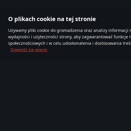
O plikach cookie na tej stronie
Używamy pliki cookie do gromadzenia oraz analizy informacji 
wydajności i użyteczności strony, aby zagwarantować funkcje
społecznościowych i w celu udoskonalenia i dostosowania treśc
Dowiedz się więcej
Dołącz do nas
FA
TELEGRAM
Ponad 95,000,000
Mor
Nowa Społeczność
graczy
720
Gra
Media
O grze
Zostań partnerem
Wiadomości
Filmy