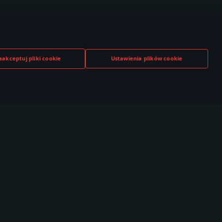
aakceptuj pliki cookie
Ustawienia plików cookie
TUBE
TWITCH
DISCORD
,000+ w
530,000+ w
140,000+ w
czności
społeczności
społeczności
Społeczność
Esports
T Live
TSS
brazki
Ranking Klanowy