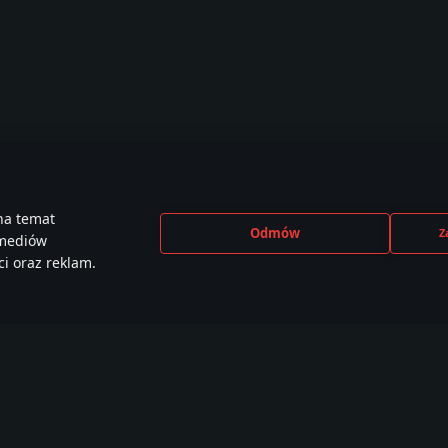
na temat
Odmów
Z
 mediów
i oraz reklam.
CEBOOK
INSTAGRAM
X
YOU
e than
440,000+ w
230,000+ w
2,650