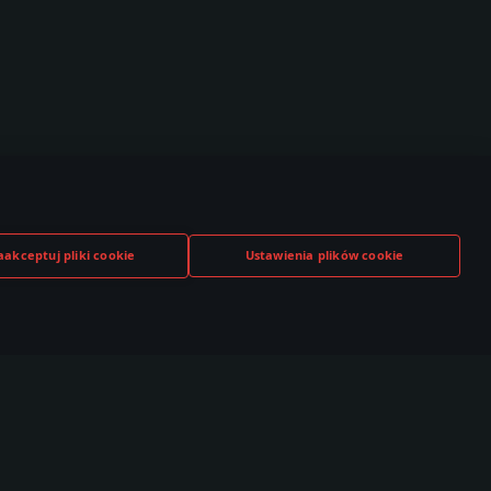
aakceptuj pliki cookie
Ustawienia plików cookie
TUBE
TWITCH
DISCORD
,000+ w
530,000+ w
140,000+ w