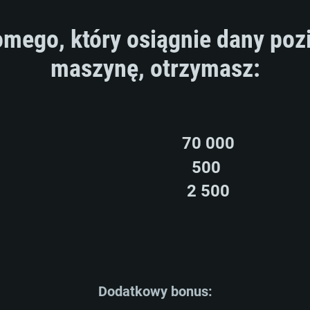
mego, który osiągnie dany poz
maszynę, otrzymasz:
70 000
500
AGANIA SYSTE
2 500
For MAC
Dodatkowy bonus: