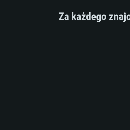
Za każdego znajo
WYM
For PC