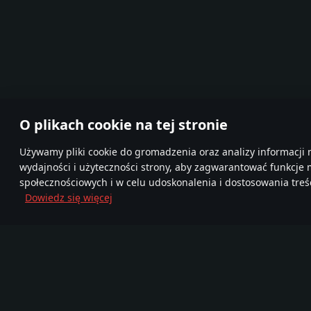
O plikach cookie na tej stronie
Używamy pliki cookie do gromadzenia oraz analizy informacji 
wydajności i użyteczności strony, aby zagwarantować funkcje
społecznościowych i w celu udoskonalenia i dostosowania treśc
Dowiedz się więcej
Dołącz do nas
FA
TELEGRAM
Ponad 95,000,000
Mor
Nowa Społeczność