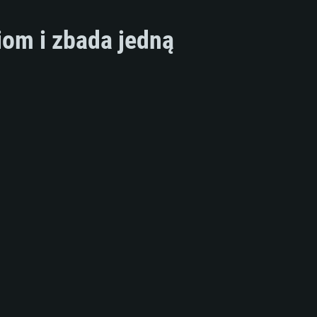
iom i zbada jedną
MOWE
For Linux