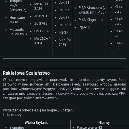
Tempest
Jak-9T
Ме 410B-
Mk.V
Ki-44-II
P-39 Airacobra (za
2/U4
(Vickers P)
Jak-9K
otsu
wyjątkiem Р-400)
Ju 87G1
Hurricane
Jak-9P
Ki-45
P-63 Kingcobra
Mk.IV
Ju 87G2
otsu
Jak-9UT
PBJ-1H
Mosquito
Hs 129B-3
Ki-45
Ił-2-37
Fb Mk.XVIII
tei
Me 262A 1-
Su-6 (M-
A/U4
Ki-45
71F)
hei
Rakietowe Szaleństwo
W naziemnych rozgrywkach poprowadzicie natomiast pojazdy wyposażone
zarówno w niekierowane jak i kierowane rakiety, zasypując wrogów gradem
pocisków wybuchowych! Wygrywa drużyna, która jako pierwsza osiągnie 100
zniszczeń nieprzyjaciela. Jesteśmy ciekawi która opcja wygrywa, precyzja PPK,
czy grad pocisków niekierowanych?
Wydarzenie odbędzie się na mapie „Tunezja”.
Lista maszyn:
Wielka Brytania
Niemcy
Swingfire
Panzerwerfer 42