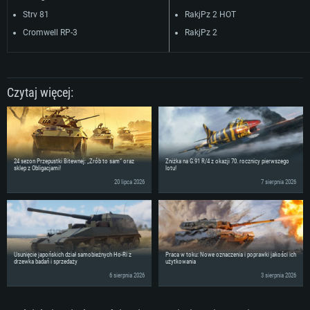
Strv 81
RakjPz 2 HOT
Cromwell RP-3
RakjPz 2
Czytaj więcej:
24 sezon Przepustki Bitewnej: „Zrób to sam” oraz
Zniżka na G.91 R/4 z okazji 70. rocznicy pierwszego
sklep z Obligacjami!
lotu!
20 lipca 2026
7 sierpnia 2026
Usunięcie japońskich dział samobieżnych Ho-Ri z
Praca w toku: Nowe oznaczenia i poprawki jakości ich
drzewka badań i sprzedaży
użytkowania
6 sierpnia 2026
3 sierpnia 2026