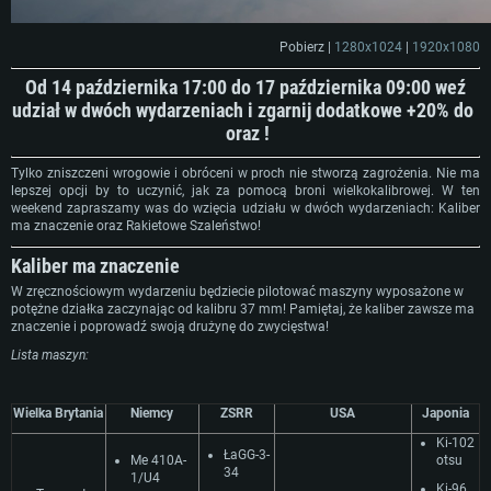
Pobierz |
1280x1024
|
1920x1080
Od 14 października 17:00 do 17 października 09:00 weź
udział w dwóch wydarzeniach i zgarnij dodatkowe +20% do
oraz
!
Tylko zniszczeni wrogowie i obróceni w proch nie stworzą zagrożenia. Nie ma
lepszej opcji by to uczynić, jak za pomocą broni wielkokalibrowej. W ten
weekend zapraszamy was do wzięcia udziału w dwóch wydarzeniach: Kaliber
ma znaczenie oraz Rakietowe Szaleństwo!
Kaliber ma znaczenie
W zręcznościowym wydarzeniu będziecie pilotować maszyny wyposażone w
potężne działka zaczynając od kalibru 37 mm! Pamiętaj, że kaliber zawsze ma
znaczenie i poprowadź swoją drużynę do zwycięstwa!
Lista maszyn:
Wielka Brytania
Niemcy
ZSRR
USA
Japonia
Ki-102
ŁaGG-3-
Me 410A-
otsu
34
1/U4
Ki-96