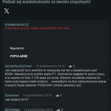
Podziel się wiadomościami ze swoimi znajomymi!
Komentarze (
)
3
Commenting is no longer available for this news
Regulamin
POPULARNE
ApodyktycznyCham
15 października 2016
2
Jak większość tych eventów to niewypały, tak ten z rakietowcami jest
BOSKI. Masakrycznie szybko expie IT-1. Normalnie zajęłoby to sporo czasu,
a tu wpada mi koło 7-10k expa za rundę. Gdybym wcześniej wiedział że
takie cudo będzie miało miejsce ... wyexpiłbym na tym zdecydowanie więcej
maszyn! Super zabawa. POLECAM ! (chyba pierwszy raz)
Epicwaran
14 października 2016
0
Jak zdobyć rbt-5?
MixDerMan
14 października 2016
0