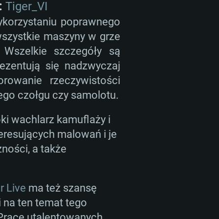
MOWE
:
Tiger_VI
wykorzystaniu poprawnego
 wszystkie maszyny w grze
For Linux
. Wszelkie szczegóły są
rezentują się nadzwyczaj
ane
ane
ane
orowanie rzeczywistości
ego czołgu czy samolotu.
 (64 bit)
r 11.0 lub nowszy
64bit
i wachlarz kamuflaży i
eresujących malowań i je
re i5 lub Ryzen 5 3600
re i7 (Xeon nie jest wspierany)
re i7
ności, a także
r Live
ma też szansę
arta obsługująca DirectX 11:
adeon Vega II lub lepsza
 NVIDIA 1060 nowymi
 na ten temat tego
60 lub lepsza, Radeon RX 570
starsze niż 6 miesięcy) /
owe: Internet szerokopasmowy
 Prace utalentowanych