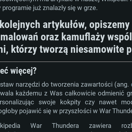
p
alna
ownikami (nie
lub lepsza
podobna od AMD z
 programie już znalazły się w grze.
lna rozdzielczość
starsze niż 6 mie
Dysk twardy: 62.2 
szerokopasmowy
Połączenie sieci
to 720p) ze wspa
kolejnych artykułów, opiszem
szerokopasmowy
klient)
Dysk twardy: 62.2 
malowań oraz kamuflaży wspól
szerokopasmowy
Połączenie sieci
klient)
i, którzy tworzą niesamowite p
klient)
Dysk twardy: 62.2 
ieć więcej?
staw narzędzi do tworzenia zawartości (ang.
wala każdemu z Was całkowicie odmienić gr
rsonalizując swoje kokpity czy nawet mod
głoby pojawić się w przyszłości w War Thund
ikipedia War Thundera zawiera r