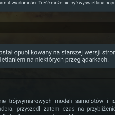
ormat wiadomości. Treść może nie być wyświetlana pop
ostał opublikowany na starszej wersji str
etlaniem na niektórych przeglądarkach.
nie trójwymiarowych modeli samolotów i i
dera, przyszedł zatem czas na przybliżen