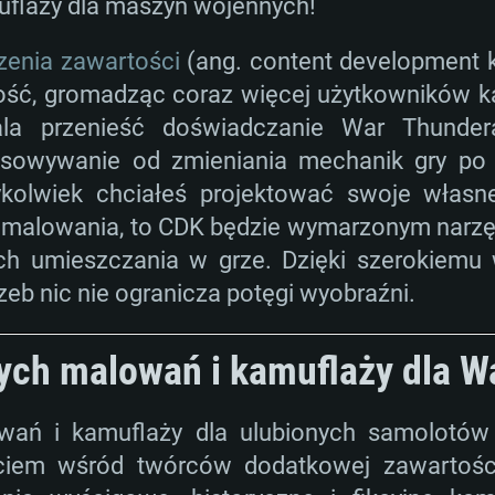
flaży dla maszyn wojennych!
zenia zawartości
(ang. content development k
ść, gromadząc coraz więcej użytkowników k
ala przenieść doświadczanie War Thunder
tosowywanie od zmieniania mechanik gry po
edykolwiek chciałeś projektować swoje włas
 malowania, to CDK będzie wymarzonym narzęd
ich umieszczania w grze. Dzięki szerokiemu
rzeb nic nie ogranicza potęgi wyobraźni.
ych malowań i kamuflaży dla W
wań i kamuflaży dla ulubionych samolotów 
jęciem wśród twórców dodatkowej zawartośc