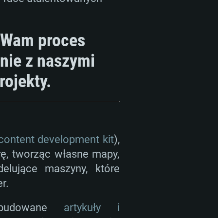
 nowymi sterownikami (nie
sięcy) (minimalna rozdzielczość
GB (pełny klient)
owe: Internet szerokopasmowy
rciem Vulkan
y Wam proces
GB (pełny klient)
nie z naszymi
owe: Internet szerokopasmowy
rojekty.
GB (pełny klient)
content development kit
),
ę, tworząc własne mapy,
elujące maszyny, które
er.
ozbudowane
artykuły i