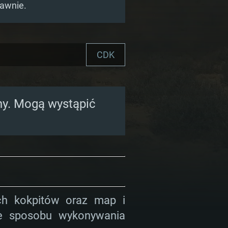
rawnie.
CDK
ony. Mogą wystąpić
ch kokpitów oraz map i
ie sposobu wykonywania