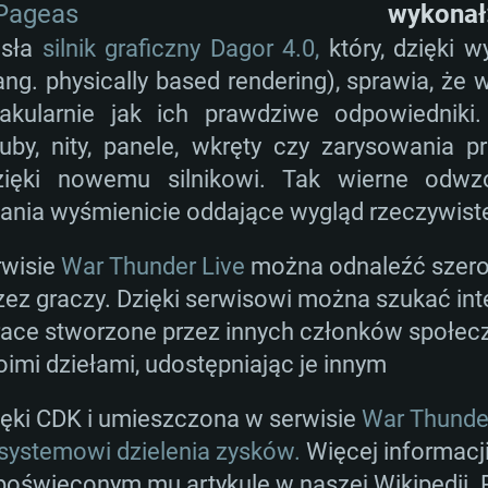
AGANIA SYSTE
Pageas
wykonał
osła
silnik graficzny Dagor 4.0,
który, dzięki 
ang. physically based rendering), sprawia, że
For MAC
akularnie jak ich prawdziwe odpowiedniki
by, nity, panele, wkręty czy zarysowania p
Rekomendow
Rekomendow
Rekomendow
dzięki nowemu silnikowi. Tak wierne odwz
nia wyśmienicie oddające wygląd rzeczywist
wszy
x
OS: Windows 10/11
OS: Mac OS Big Su
OS: Ubuntu 20.04 
rwisie
War Thunder Live
można odnaleźć szerok
z graczy. Dzięki serwisowi można szukać int
Hz (Xeon nie jest
Procesor: Intel Co
Procesor: Intel Co
Procesor: Intel Co
ace stworzone przez innych członków społecz
oimi dziełami, udostępniając je innym
Pamięć: 16 GB
Pamięć: 8 GB
Pamięć: 16 GB
ęki CDK i umieszczona w serwisie
War Thunde
ca DirectX 11:
nowymi
Karta graficzna: K
Karta graficzna: R
Karta graficzna:
systemowi dzielenia zysków.
Więcej informacji
orce GTX 660.
00 (Mac) lub
miesięcy) /
Nvidia GeForce 10
sterownikami (nie 
Połączenie sieci
 poświęconym mu artykule w naszej Wikipedii.