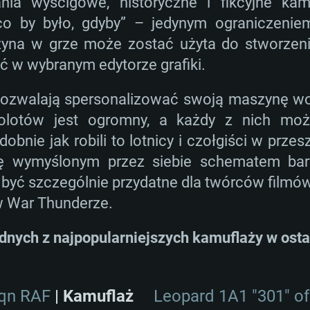
nia wyścigowe, historyczne i fikcyjne ka
o by było, gdyby” – jedynym ograniczeniem
yna w grze może zostać użyta do stworzeni
 w wybranym edytorze grafiki.
pozwalają spersonalizować swoją maszynę w
olotów jest ogromny, a każdy z nich moż
bnie jak robili to lotnicy i czołgiści w przes
ę wymyślonym przez siebie schematem barw 
być szczególnie przydatne dla twórców filmów
 War Thunderze.
dnych z najpopularniejszych kamuflaży w ost
Sqn RAF
| Kamuflaż
Leopard 1A1 "301" of