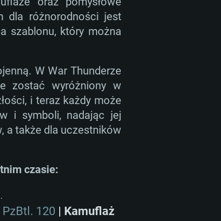
muflaże oraz pomysłowe
 dla różnorodności jest
a szablonu, który można
ojenną. W War Thunderze
e zostać wyróżniony w
złości, i teraz każdy może
i symboli, nadając jej
, a także dla uczestników
atnim czasie:
 PzBtl. 120
| Kamuflaż