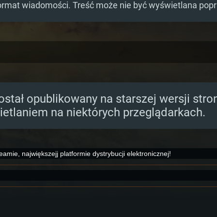
ormat wiadomości. Treść może nie być wyświetlana pop
ostał opublikowany na starszej wersji str
etlaniem na niektórych przeglądarkach.
mie, największejj platformie dystrybucji elektronicznej!