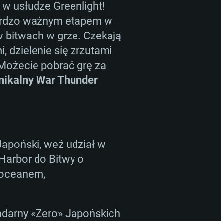
w usłudze Greenlight!
 bardzo ważnym etapem w
w bitwach w grze. Czekają
, dzielenie się zrzutami
 Możecie pobrać grę za
nikalny War Thunder
MOWE
For Linux
Japoński, weź udział w
Harbor do Bitwy o
ane
ane
ane
 oceanem,
 (64 bit)
r 11.0 lub nowszy
64bit
ndarny «Zero» Japońskich