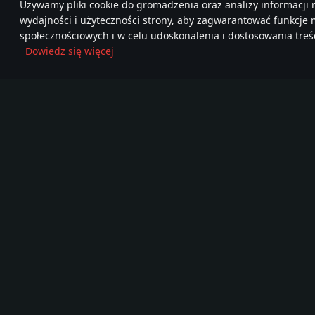
Używamy pliki cookie do gromadzenia oraz analizy informacji 
wydajności i użyteczności strony, aby zagwarantować funkcje
społecznościowych i w celu udoskonalenia i dostosowania treśc
Dowiedz się więcej
Dołącz do nas
FA
TELEGRAM
Ponad 95,000,000
Mor
Nowa Społeczność
graczy
720
Gra
Media
O grze
Zostań partnerem
Wiadomości
Filmy
Blog Deweloperski
Zrzuty ekranu
Pojazdy wojskowe
Tapety
FAQ
Soundtrack
War Thunder Mobile
Zestaw Prasowy
Rejestr zmian