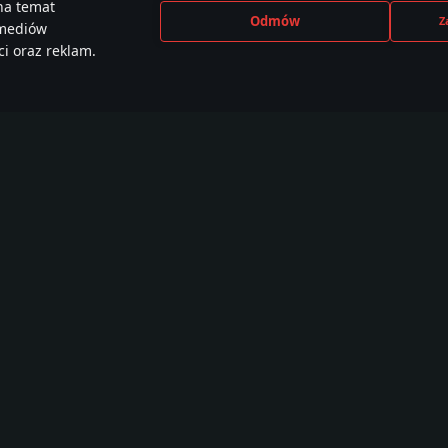
na temat
Odmów
Z
 mediów
i oraz reklam.
CEBOOK
INSTAGRAM
X
YOU
e than
440,000+ w
230,000+ w
2,650
,000 members
społeczności
społeczności
społe
Samouczki
Warsztat
War Thunder CDK
W
Malowania
O
Misje
W
Lokacje
F
Modele
W
Z
R