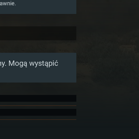
rawnie.
ony. Mogą wystąpić