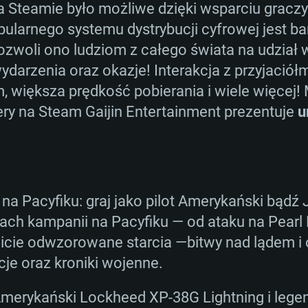
Steamie było możliwe dzięki wsparciu graczy 
pularnego systemu dystrybucji cyfrowej jest
zwoli ono ludziom z całego świata na udział 
darzenia oraz okazje! Interakcja z przyjaciółmi
, większa prędkość pobierania i wiele więcej!
iery na Steam Gaijin Entertainment prezentuje
u
AGANIA SYSTE
For MAC
na Pacyfiku: graj jako pilot Amerykański bądź 
ach kampanii na Pacyfiku — od ataku na Pearl 
Rekomendow
Rekomendow
Rekomendow
cie odwzorowane starcia —bitwy nad lądem i
cje oraz kroniki wojenne.
wszy
x
OS: Windows 10/11
OS: Mac OS Big Su
OS: Ubuntu 20.04 
merykański Lockheed XP-38G Lightning i lege