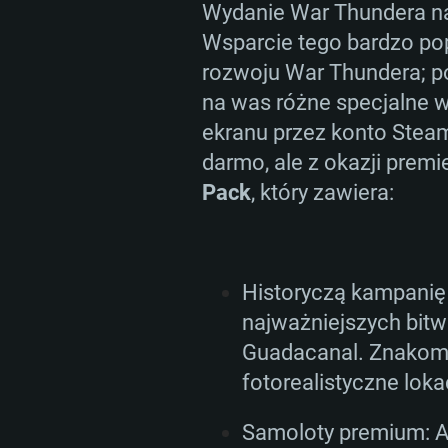
Wydanie War Thundera na 
Wsparcie tego bardzo po
rozwoju War Thundera; po
na was różne specjalne wy
ekranu przez konto Steam
darmo, ale z okazji prem
WYM
Pack
, który zawiera:
For PC
Historyczą kampanię 
najważniejszych bitw
Minimalne
Minimalne
Minimalne
Guadacanal. Znakomi
fotorealistyczne loka
OS: Windows 10 (64 bit)
OS: Mac OS Big Sur 11.0 lub no
OS: Ostatnie wydania 64bit Linu
Samoloty premium: A