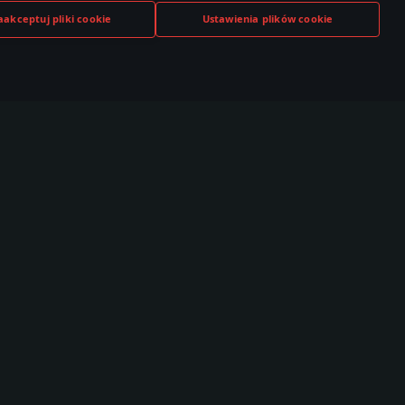
aakceptuj pliki cookie
Ustawienia plików cookie
TUBE
TWITCH
DISCORD
,000+ w
530,000+ w
140,000+ w
czności
społeczności
społeczności
Społeczność
Esports
T Live
TSS
brazki
Ranking Klanowy
ideo
Dywizjony
orum
WTCS Ranking
iki
najdź Gracza
anking