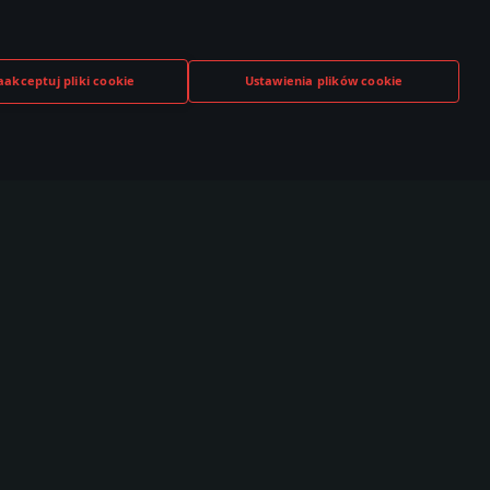
aakceptuj pliki cookie
Ustawienia plików cookie
TUBE
TWITCH
DISCORD
,000+ w
530,000+ w
140,000+ w
czności
społeczności
społeczności
Społeczność
Esports
T Live
TSS
brazki
Ranking Klanowy
ideo
Dywizjony
orum
WTCS Ranking