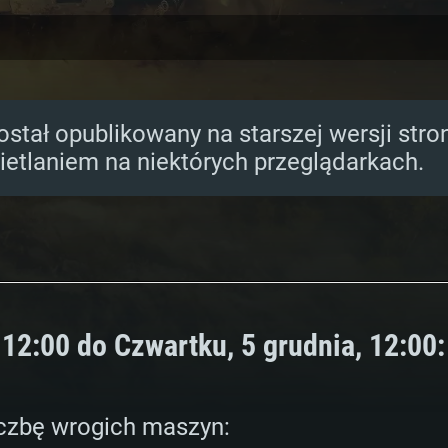
ostał opublikowany na starszej wersji str
etlaniem na niektórych przeglądarkach.
 12:00 do Czwartku, 5 grudnia, 12:00:
AGANIA SYSTE
liczbę wrogich maszyn: