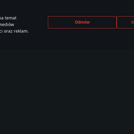
na temat
Odmów
Z
 mediów
i oraz reklam.
CEBOOK
INSTAGRAM
X
YOU
e than
440,000+ w
230,000+ w
2,650
,000 members
społeczności
społeczności
społe
Samouczki
Warsztat
War Thunder CDK
W
Malowania
O
Misje
W
Lokacje
F