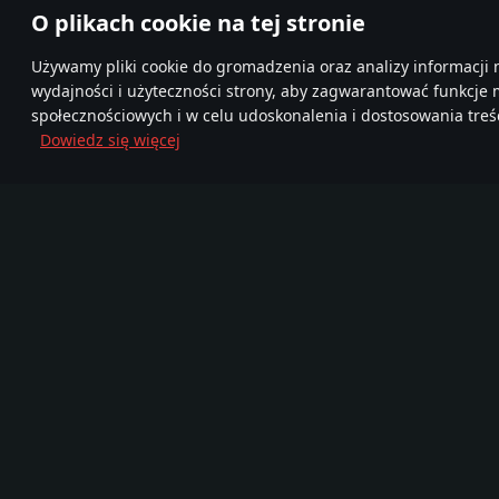
O plikach cookie na tej stronie
Używamy pliki cookie do gromadzenia oraz analizy informacji 
wydajności i użyteczności strony, aby zagwarantować funkcje
społecznościowych i w celu udoskonalenia i dostosowania treśc
Dowiedz się więcej
Dołącz do nas
FA
TELEGRAM
Ponad 95,000,000
Mor
Nowa Społeczność
graczy
720
Gra
Media
O grze
Zostań partnerem
Wiadomości
Filmy
Blog Deweloperski
Zrzuty ekranu
Pojazdy wojskowe
Tapety