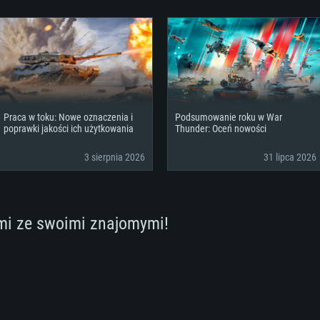
p
alna
ownikami (nie
lub lepsza
podobna od AMD z
lna rozdzielczość
starsze niż 6 mie
Dysk twardy: 62.2 
szerokopasmowy
Połączenie sieci
to 720p) ze wspa
szerokopasmowy
klient)
Dysk twardy: 62.2 
szerokopasmowy
Połączenie sieci
klient)
klient)
Dysk twardy: 62.2 
Praca w toku: Nowe oznaczenia i
Podsumowanie roku w War
poprawki jakości ich użytkowania
Thunder: Oceń nowości
3 sierpnia 2026
31 lipca 2026
mi ze swoimi znajomymi!