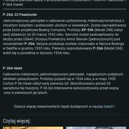
Poznajcie pierwsze tapety z amerykańskimi myśliwcami P-26A-33 Peashooter i
P-36A Hawk!
WYMAGANIA SYSTEMOWE
P-26A-33 Peashooter
Jednomiejscowy, jednopłat o całkowicie usztywnionej, metalowej konstrukcji z
For PC
For MAC
otwartym kokpitem i podwoziem ukrytym w owiewkach. Został zaprojektowany
przez biuro projektowe Boeing Company. Prototyp
XP-936
(Model 248) odbył
For Linux
swój dziewiczy lot 20 marca 1932 roku. Samolot został zaakceptowany do
służby przez USAAC (Korpus Powietrzny Armii Stanów Zjednoczonych) pod
Minimalne
Minimalne
Minimalne
oznaczeniem
P-26A
. Seryjna produkcja została rozpoczęta w fabryce Boeinga
w Seattle w grudniu 1933 roku. Pierwszy wyprodukowany
P-26A
(Model 266)
OS: Windows 10 (64 bit)
OS: Mac OS Big Sur 11.0 lub nowszy
OS: Ostatnie wydania 64bit Linux
wzbił się w powietrze w styczniu 1934 roku.
Procesor: Dual-Core 2.2 GHz
Procesor: Core i5, minimum 2.2GHz (Xeon nie jest wspierany)
Procesor: Dual-Core 2.4 GHz
Pamięć: 4GB
Pamięć: 6 GB
Pamięć: 4 GB
P-36A Hawk
Karta graficzna: Karta obsługująca DirectX 11: AMD Radeon 77XX / NVIDI
Karta graficzna: Intel Iris Pro 5200 (Mac) lub podobna od AMD/Nvidia.
Karta graficzna: NVIDIA 660 z nowymi sterownikami (nie starsze niż 6
Całkowicie metalowym, jednomiejscowym jednopłat, napędzanym potężnym
GeForce GTX 660. Minimalna rozdzielczość to 720p
Minimalna rozdzielczość to 720p.
miesięcy) / podobna od AMD z nowymi sterownikami (nie starsze niż 6
silnikiem gwiazdowym. Prototyp pojawił się w 1934 roku, a w maju 1935
miesięcy) (minimalna rozdzielczość to 720p) ze wsparciem Vulkan
Curtiss P-36 Hawk odbył swój pierwszy lot. Skonstruowano ponad 30
Połączenie sieciowe: Internet szerokopasmowy
Połączenie sieciowe: Internet szerokopasmowy
wariatnów tej maszyny. P-36 był intensywnie wykorzystywany przed wojną
Połączenie sieciowe: Internet szerokopasmowy
oraz w pierwszych jej latach.
Dysk twardy: 22.1 GB (minimalny klient)
Dysk twardy: 22.1 GB (minimalny klient)
Dysk twardy: 22.1 GB (minimalny klient)
Rekomendowane
Rekomendowane
Zobacz więcej niesamowitych tapet dostepnych w naszej
Galerii
!
Rekomendowane
OS: Windows 10/11 (64 bit)
OS: Mac OS Big Sur 11.0 lub nowszy
OS: Ubuntu 20.04 64bit
Czytaj więcej:
Procesor: Intel Core i5 lub Ryzen 5 3600
Procesor: Intel Core i7 (Xeon nie jest wspierany)
Procesor: Intel Core i7