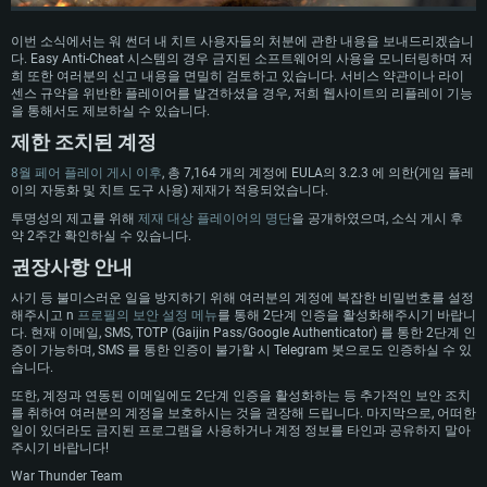
이번 소식에서는 워 썬더 내 치트 사용자들의 처분에 관한 내용을 보내드리겠습니
다. Easy Anti-Cheat 시스템의 경우 금지된 소프트웨어의 사용을 모니터링하며 저
희 또한 여러분의 신고 내용을 면밀히 검토하고 있습니다. 서비스 약관이나 라이
센스 규약을 위반한 플레이어를 발견하셨을 경우, 저희 웹사이트의 리플레이 기능
을 통해서도 제보하실 수 있습니다.
제한 조치된 계정
8월 페어 플레이 게시 이후
, 총 7,164 개의 계정에 EULA의 3.2.3 에 의한(게임 플레
이의 자동화 및 치트 도구 사용) 제재가 적용되었습니다.
투명성의 제고를 위해
제재 대상 플레이어의 명단
을 공개하였으며, 소식 게시 후
시스템 요구사항
약 2주간 확인하실 수 있습니다.
권장사항 안내
PC
MAC
사기 등 불미스러운 일을 방지하기 위해 여러분의 계정에 복잡한 비밀번호를 설정
해주시고 n
프로필의 보안 설정 메뉴
를 통해 2단계 인증을 활성화해주시기 바랍니
Linux
다. 현재 이메일, SMS, TOTP (Gaijin Pass/Google Authenticator) 를 통한 2단계 인
증이 가능하며, SMS 를 통한 인증이 불가할 시 Telegram 봇으로도 인증하실 수 있
최소사양
최소사양
최소사양
습니다.
운영체제: Windows 10 (64 bit)
운영체제: Mac OS Big Sur 11.0
운영체제: 64bit Linux 중 최신 버전
또한, 계정과 연동된 이메일에도 2단계 인증을 활성화하는 등 추가적인 보안 조치
를 취하여 여러분의 계정을 보호하시는 것을 권장해 드립니다. 마지막으로, 어떠한
프로세서: 2.2 GHz 듀얼코어 이상
프로세서: 최소 2.2 GHz의 Core i5 (Intel Xeon 은 지원하지 않습니다)
프로세서: 2.4 GHz 듀얼코어
일이 있더라도 금지된 프로그램을 사용하거나 계정 정보를 타인과 공유하지 말아
메모리: 4GB
메모리: 6 GB
메모리: 4 GB
주시기 바랍니다!
War Thunder Team
그래픽 카드: DirectX 11 이상을 지원하는 AMD Radeon 77XX / NVIDIA
그래픽 카드: Metal 을 지원하는 Intel Iris Pro 5200 (Mac), 혹은 이와 비슷한 성
그래픽 카드: Vulkan 을 지원하고, 최신 그래픽 드라이버를 지원하는 NVIDIA