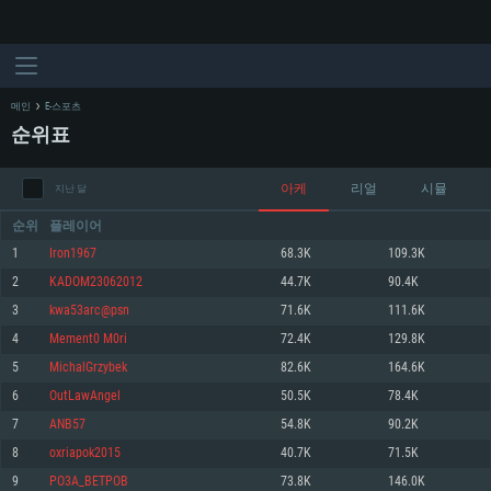
메인
E-스포츠
순위표
아케
리얼
시뮬
지난 달
순위
플레이어
1
Iron1967
68.3K
109.3K
2
KADOM23062012
44.7K
90.4K
시스템 요구사항
3
kwa53arc@psn
71.6K
111.6K
4
Mement0 M0ri
72.4K
129.8K
PC
MAC
5
MichalGrzybek
82.6K
164.6K
Linux
6
OutLawAngel
50.5K
78.4K
최소사양
최소사양
최소사양
7
ANB57
54.8K
90.2K
운영체제: Windows 10 (64 bit)
운영체제: Mac OS Big Sur 11.0
운영체제: 64bit Linux 중 최신 버전
8
oxriapok2015
40.7K
71.5K
9
PO3A_BETPOB
73.8K
146.0K
프로세서: 2.2 GHz 듀얼코어 이상
프로세서: 최소 2.2 GHz의 Core i5 (Intel Xeon 은 지원하지 않습니다)
프로세서: 2.4 GHz 듀얼코어