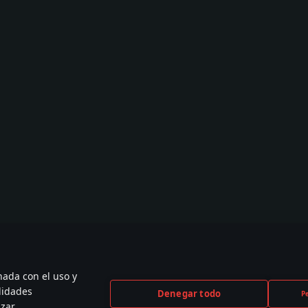
nada con el uso y
lidades
Denegar todo
P
izar