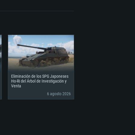
 (Cliente Completo)
ernet de banda ancha
 (Cliente Completo)
Eliminación de los SPG Japoneses
Ho-Ri del Árbol de Investigación y
Venta
6 agosto 2026