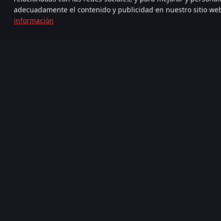
adecuadamente el contenido y publicidad en nuestro sitio we
información
Únete a
FA
TELEGRAM
nosotros
720
Nueva Comunidad
Más de 95,000,000
com
de jugadores
Juego
Medios
Acerca del juego
Asociación
Noticias
Vídeos
Devblog
Capturas de pantalla
Vehículos Militares
Fondos de escritorio
FAQ
Banda sonora
War Thunder Mobile
Kit de prensa
Registro de cambios
Invitaciones