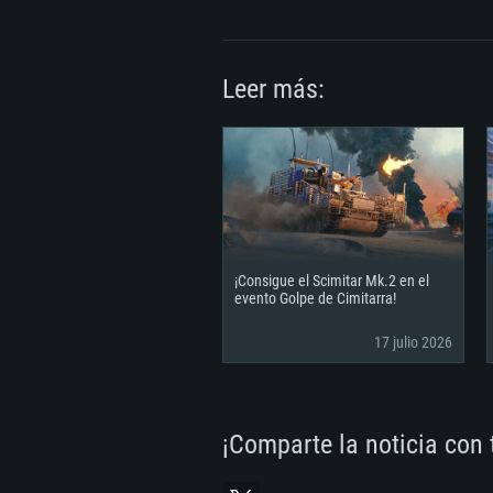
Disco Duro: 23.1 GB (Cliente Mínim
Red: Conexión a Internet de banda 
de 6 meses; la resolución mínima a
Disco Duro: 22.1 GB (Cliente Mínim
juego es 720p) con soporte Vulkan.
Red: Conexión a Internet de banda 
Leer más:
Disco Duro: 22.1 GB (Cliente Mínim
¡Consigue el Scimitar Mk.2 en el
evento Golpe de Cimitarra!
17 julio 2026
¡Comparte la noticia con