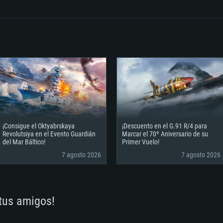
o)
ancha
dmitida para el
Disco Duro: 75.9 GB
Red: Conexión a Int
o)
Disco Duro: 62.2 GB
ancha
o)
¡Consigue el Oktyabrskaya
¡Descuento en el G.91 R/4 para
Revolutsiya en el Evento Guardián
Marcar el 70º Aniversario de su
del Mar Báltico!
Primer Vuelo!
7 agosto 2026
7 agosto 2026
 tus amigos!