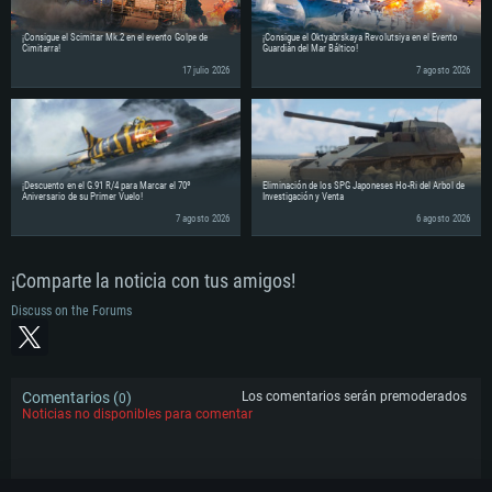
¡Consigue el Scimitar Mk.2 en el evento Golpe de
¡Consigue el Oktyabrskaya Revolutsiya en el Evento
Cimitarra!
Guardián del Mar Báltico!
17 julio 2026
7 agosto 2026
¡Descuento en el G.91 R/4 para Marcar el 70º
Eliminación de los SPG Japoneses Ho-Ri del Árbol de
Aniversario de su Primer Vuelo!
Investigación y Venta
7 agosto 2026
6 agosto 2026
¡Comparte la noticia con tus amigos!
Discuss on the Forums
Comentarios (
)
Los comentarios serán premoderados
0
Noticias no disponibles para comentar