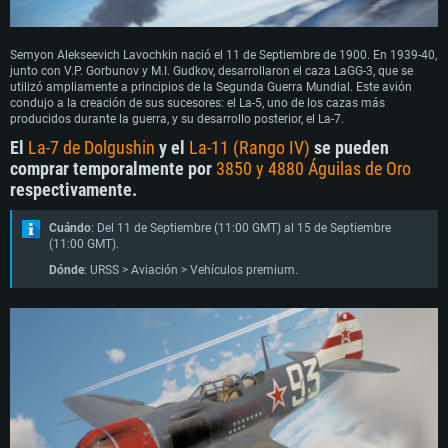
Semyon Alekseevich Lavochkin nació el 11 de Septiembre de 1900. En 1939-40,
junto con V.P. Gorbunov y M.I. Gudkov, desarrollaron el caza LaGG-3, que se
utilizó ampliamente a principios de la Segunda Guerra Mundial. Este avión
condujo a la creación de sus sucesores: el La-5, uno de los cazas más
producidos durante la guerra, y su desarrollo posterior, el La-7.
El
La-7 de Dolgushin
y el
La-11 (Rango IV)
se pueden
comprar temporalmente por
3850 y 4880 Águilas de Oro
respectivamente.
Cuándo
: Del 11 de Septiembre (11:00 GMT) al 15 de Septiembre
(11:00 GMT).
Dónde
: URSS > Aviación > Vehículos premium.