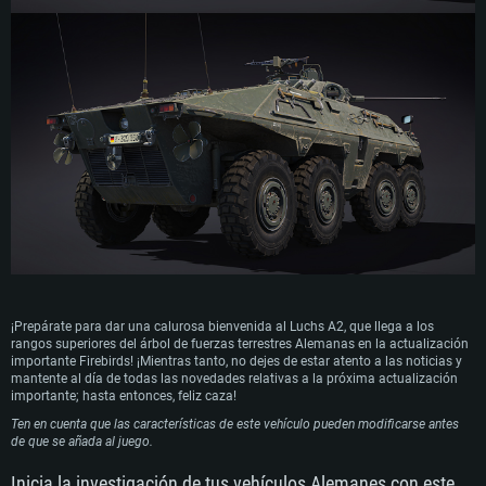
Tarjeta de Video: Tarjeta de vídeo de nivel DirectX 11 o superior y controladores:
Tarjeta de Vídeo: Radeon Vega II o superior compatible con Metal.
Memoria: 16 GB
Nvidia GeForce 1060 y superior, Radeon RX 570 y superior
Red: Conexión a Internet de banda ancha
Tarjeta de Vídeo: NVIDIA 1060 con los últimos controladores propietarios (no más
Red: Conexión a Internet de banda ancha
Disco Duro: 62.2 GB (Cliente Completo)
de 6 meses) / AMD similar (Radeon RX 570) con los últimos controladores
Disco Duro: 75.9 GB (Cliente Completo)
propietarios (no más de 6 meses) con soporte Vulkan.
Red: Conexión a Internet de banda ancha
Disco Duro: 62.2 GB (Cliente Completo)
¡Prepárate para dar una calurosa bienvenida al Luchs A2, que llega a los
rangos superiores del árbol de fuerzas terrestres Alemanas en la actualización
importante Firebirds! ¡Mientras tanto, no dejes de estar atento a las noticias y
mantente al día de todas las novedades relativas a la próxima actualización
importante; hasta entonces, feliz caza!
Ten en cuenta que las características de este vehículo pueden modificarse antes
de que se añada al juego.
Inicia la investigación de tus vehículos Alemanes con este