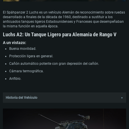
El Spähpanzer 2 Luchs es un vehículo Alemán de reconocimiento sobre ruedas
desarrollado a finales de la década de 1960, destinado a sustituir a los
anticuados tanques ligeros Estadounidenses y Franceses que desempeñaban
la misma función en aquella época.
Luchs A2:
Un Tanque Ligero para Alemania de Rango V
A un vistazo:
Buena movilidad.
Protección ligera en general.
Cañón automático potente con gran depresión del cañón.
Cámara termográfica.
Anfibio.
Historia del Vehículo
▼
En la década de 1960, la Bundeswehr intentó desarrollar un nuevo vehículo de
reconocimiento sobre ruedas, destinado a sustituir al anticuado M41 Walker
Bulldog Estadounidense y al SP1A Francés. El Ministerio de Defensa Alemán
señaló la necesidad de un vehículo de reconocimiento que ofreciera una
movilidad excepcional, una gran autonomía de crucero, capacidad de
reconocimiento diurno y nocturno y que fuera eficiente desde el punto de vista