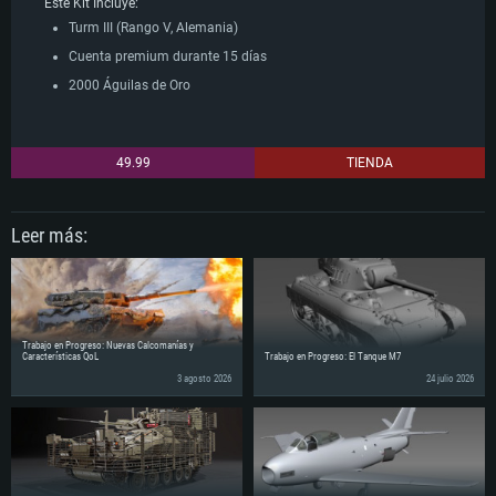
Este Kit Incluye:
Turm III (Rango V, Alemania)
Cuenta premium durante 15 días
2000 Águilas de Oro
49.99
TIENDA
Leer más:
Trabajo en Progreso: Nuevas Calcomanías y
Características QoL
Trabajo en Progreso: El Tanque M7
3 agosto 2026
24 julio 2026