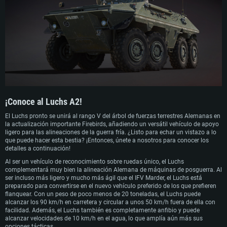
logístico y económico en cuanto a su producción y mantenimiento. En 1968, se
presentaron dos diseños líderes para su evaluación. Uno de un conglomerado
de empresas que incluía a Thyssen-Henschel, MAN y Krupp entre otras,
mientras que el segundo diseño fue presentado por Daimler-Benz. A principios
de la década de 1970 se llevaron a cabo pruebas rigurosas de estos diseños,
que dieron lugar a mejoras en ambos.
Al final acabó ganando el diseño de Daimler-Benz, que fue elegido por la
Bundeswehr para su producción en 1973 con el nombre de "Spähpanzer 2
Luchs". Los primeros modelos de producción salieron de la cadena de montaje
en 1975, y el último de los 408 modelos Luchs encargados se terminó en 1977.
El Luchs sirvió en la Bundeswehr hasta bien entrada la década de 2000,
¡Conoce al Luchs A2!
recibiendo varias actualizaciones y modernizaciones a lo largo de su vida útil.
Sin embargo, en 2009 se reconoció que los Luchs habían caído en la
El Luchs pronto se unirá al rango V del árbol de fuerzas terrestres Alemanas en
obsolescencia, y los 68 vehículos que quedaban fueron finalmente retirados.
la actualización importante Firebirds, añadiendo un versátil vehículo de apoyo
ligero para las alineaciones de la guerra fría. ¿Listo para echar un vistazo a lo
que puede hacer esta bestia? ¡Entonces, únete a nosotros para conocer los
detalles a continuación!
Al ser un vehículo de reconocimiento sobre ruedas único, el Luchs
complementará muy bien la alineación Alemana de máquinas de posguerra. Al
ser incluso más ligero y mucho más ágil que el IFV Marder, el Luchs está
preparado para convertirse en el nuevo vehículo preferido de los que prefieren
flanquear. Con un peso de poco menos de 20 toneladas, el Luchs puede
alcanzar los 90 km/h en carretera y circular a unos 50 km/h fuera de ella con
facilidad. Además, el Luchs también es completamente anfibio y puede
alcanzar velocidades de 10 km/h en el agua, lo que amplía aún más sus
opciones tácticas.