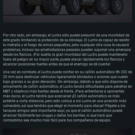
Por otro lado, sin embargo, el Luchs sólo puede presumir de una movilidad de
este grado limitando la protección de su blindaje. El Luchs es capaz de resistir
la metralla y el fuego de armas pequeñas, pero cualquier otra cosa le causará
problemas, incluso las ametralladoras pesadas pueden suponer una amenaza
desde los flancos. ¡Por suerte, la gran movilidad del Luchs puede mantenerlo
fuera de peligro en su mayor parte, puede atacar rápidamente los flancos y
alcanzar posiciones fuertes antes de que el enemigo se dé cuenta!
Una vez en combate, el Luchs puede confiar en su cañón automático Rh 202 de
20 mm para destrozar vehículos ligeramente blindados o aviones que vuelen
bajo gracias a su gran elevación. Sin embargo, debido a que sólo dispone de
armamento de cañón automático, el Luchs tendrá dificultades para penetrar en
MBT y objetivos más fuertes desde el frente. ¡Para enfrentarse a oponentes
más duros, el Luchs tendrá que acercarse! ¡El cañón automático es más
potente a corta distancia, pero esto coloca a los Luchs en una posición más
vulnerable, así que tendrás que elegir el momento para atacar! Pégate a los
tanques amigos será importante aquí, ya que el cañón automático puede
arrancar fácilmente las orugas y dañar los barriles, lo que hará que
combatirlos sea mucho más fácil para tus compañeros de equipo.